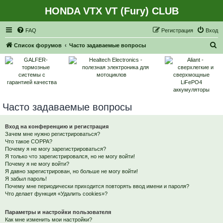
HONDA VTX VT (Fury) CLUB
Регистрация
FAQ
Р
е
г
и
с
т
р
а
ц
и
я
Вход
П
Список форумов
Часто задаваемые вопросы
о
и
с
к
Часто задаваемые вопросы
Вход на конференцию и регистрация
Зачем мне нужно регистрироваться?
Что такое COPPA?
Почему я не могу зарегистрироваться?
Я только что зарегистрировался, но не могу войти!
Почему я не могу войти?
Я давно зарегистрирован, но больше не могу войти!
Я забыл пароль!
Почему мне периодически приходится повторять ввод имени и пароля?
Что делает функция «Удалить cookies»?
Параметры и настройки пользователя
Как мне изменить мои настройки?