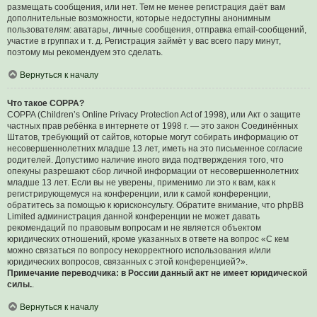
размещать сообщения, или нет. Тем не менее регистрация даёт вам
дополнительные возможности, которые недоступны анонимным
пользователям: аватары, личные сообщения, отправка email-сообщений,
участие в группах и т. д. Регистрация займёт у вас всего пару минут,
поэтому мы рекомендуем это сделать.
Вернуться к началу
Что такое COPPA?
COPPA (Children’s Online Privacy Protection Act of 1998), или Акт о защите
частных прав ребёнка в интернете от 1998 г. — это закон Соединённых
Штатов, требующий от сайтов, которые могут собирать информацию от
несовершеннолетних младше 13 лет, иметь на это письменное согласие
родителей. Допустимо наличие иного вида подтверждения того, что
опекуны разрешают сбор личной информации от несовершеннолетних
младше 13 лет. Если вы не уверены, применимо ли это к вам, как к
регистрирующемуся на конференции, или к самой конференции,
обратитесь за помощью к юрисконсульту. Обратите внимание, что phpBB
Limited администрация данной конференции не может давать
рекомендаций по правовым вопросам и не является объектом
юридических отношений, кроме указанных в ответе на вопрос «С кем
можно связаться по вопросу некорректного использования и/или
юридических вопросов, связанных с этой конференцией?».
Примечание переводчика: в России данный акт не имеет юридической
силы.
.
Вернуться к началу