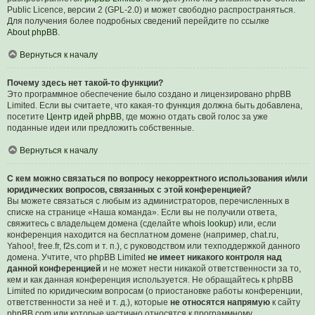
Public Licence, версии 2 (GPL-2.0) и может свободно распространяться.
Для получения более подробных сведений перейдите по ссылке
About phpBB
.
Вернуться к началу
Почему здесь нет такой-то функции?
Это программное обеспечение было создано и лицензировано phpBB
Limited. Если вы считаете, что какая-то функция должна быть добавлена,
посетите
Центр идей phpBB
, где можно отдать свой голос за уже
поданные идеи или предложить собственные.
Вернуться к началу
С кем можно связаться по вопросу некорректного использования и/или
юридических вопросов, связанных с этой конференцией?
Вы можете связаться с любым из администраторов, перечисленных в
списке на странице «Наша команда». Если вы не получили ответа,
свяжитесь с владельцем домена (сделайте
whois lookup
) или, если
конференция находится на бесплатном домене (например, chat.ru,
Yahoo!, free.fr, f2s.com и т. п.), с руководством или техподдержкой данного
домена. Учтите, что phpBB Limited
не имеет никакого контроля над
данной конференцией
и не может нести никакой ответственности за то,
кем и как данная конференция используется. Не обращайтесь к phpBB
Limited по юридическим вопросам (о приостановке работы конференции,
ответственности за неё и т. д.), которые
не относятся напрямую
к сайту
phpBB.com или которые частично относятся к программному