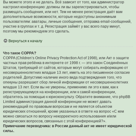
Вы можете этого и не делать. Всё зависит от того, как администратор
настроил конференцию: должны ли вы зарегистрироваться, чтобы
размещать сообщения, или нет. Тем не менее регистрация даёт вам
дополнительные возможности, которые недоступны анонимным
пользователям: аватары, личные сообщения, отправка email-сообщений,
участие в группах и т. д. Регистрация займёт у вас всего пару минут,
поэтому мы рекомендуем это сделать.
Вернуться к началу
Что такое COPPA?
COPPA (Children’s Online Privacy Protection Act of 1998), или Акт о защите
частных прав ребёнка в интернете от 1998 г. — это закон Соединённых
Штатов, требующий от сайтов, которые могут собирать информацию от
несовершеннолетних младше 13 лет, иметь на это письменное согласие
родителей. Допустимо наличие иного вида подтверждения того, что
опекуны разрешают сбор личной информации от несовершеннолетних
младше 13 лет. Если вы не уверены, применимо ли это к вам, как к
регистрирующемуся на конференции, или к самой конференции,
обратитесь за помощью к юрисконсульту. Обратите внимание, что phpBB
Limited администрация данной конференции не может давать
рекомендаций по правовым вопросам и не является объектом
юридических отношений, кроме указанных в ответе на вопрос «С кем
можно связаться по вопросу некорректного использования и/или
юридических вопросов, связанных с этой конференцией?».
Примечание переводчика: в России данный акт не имеет юридической
силы.
.