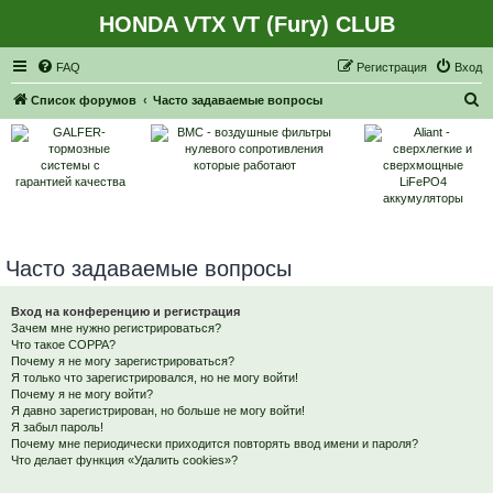
HONDA VTX VT (Fury) CLUB
Регистрация
FAQ
Р
е
г
и
с
т
р
а
ц
и
я
Вход
П
Список форумов
Часто задаваемые вопросы
о
и
с
к
Часто задаваемые вопросы
Вход на конференцию и регистрация
Зачем мне нужно регистрироваться?
Что такое COPPA?
Почему я не могу зарегистрироваться?
Я только что зарегистрировался, но не могу войти!
Почему я не могу войти?
Я давно зарегистрирован, но больше не могу войти!
Я забыл пароль!
Почему мне периодически приходится повторять ввод имени и пароля?
Что делает функция «Удалить cookies»?