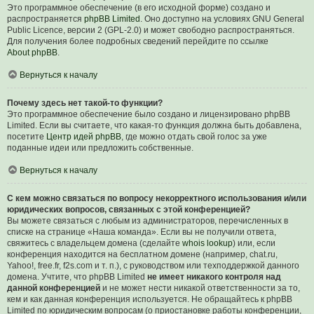
Это программное обеспечение (в его исходной форме) создано и
распространяется
phpBB Limited
. Оно доступно на условиях GNU General
Public Licence, версии 2 (GPL-2.0) и может свободно распространяться.
Для получения более подробных сведений перейдите по ссылке
About phpBB
.
Вернуться к началу
Почему здесь нет такой-то функции?
Это программное обеспечение было создано и лицензировано phpBB
Limited. Если вы считаете, что какая-то функция должна быть добавлена,
посетите
Центр идей phpBB
, где можно отдать свой голос за уже
поданные идеи или предложить собственные.
Вернуться к началу
С кем можно связаться по вопросу некорректного использования и/или
юридических вопросов, связанных с этой конференцией?
Вы можете связаться с любым из администраторов, перечисленных в
списке на странице «Наша команда». Если вы не получили ответа,
свяжитесь с владельцем домена (сделайте
whois lookup
) или, если
конференция находится на бесплатном домене (например, chat.ru,
Yahoo!, free.fr, f2s.com и т. п.), с руководством или техподдержкой данного
домена. Учтите, что phpBB Limited
не имеет никакого контроля над
данной конференцией
и не может нести никакой ответственности за то,
кем и как данная конференция используется. Не обращайтесь к phpBB
Limited по юридическим вопросам (о приостановке работы конференции,