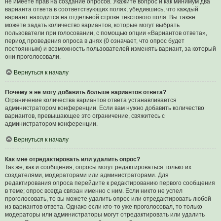
не имеете прав на создание опросов. Укажите вопрос и как минимум два
варианта ответа в соответствующих полях, убедившись, что каждый
вариант находится на отдельной строке текстового поля. Вы также
можете задать количество вариантов, которые могут выбрать
пользователи при голосовании, с помощью опции «Вариантов ответа»,
период проведения опроса в днях (0 означает, что опрос будет
постоянным) и возможность пользователей изменять вариант, за который
они проголосовали.
Вернуться к началу
Почему я не могу добавить больше вариантов ответа?
Ограничение количества вариантов ответа устанавливается
администратором конференции. Если вам нужно добавить количество
вариантов, превышающее это ограничение, свяжитесь с
администратором конференции.
Вернуться к началу
Как мне отредактировать или удалить опрос?
Так же, как и сообщения, опросы могут редактироваться только их
создателями, модераторами или администраторами. Для
редактирования опроса перейдите к редактированию первого сообщения
в теме; опрос всегда связан именно с ним. Если никто не успел
проголосовать, то вы можете удалить опрос или отредактировать любой
из вариантов ответа. Однако если кто-то уже проголосовал, то только
модераторы или администраторы могут отредактировать или удалить