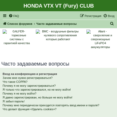
HONDA VTX VT (Fury) CLUB
Регистрация
FAQ
Р
е
г
и
с
т
р
а
ц
и
я
Вход
П
Список форумов
Часто задаваемые вопросы
о
и
с
к
Часто задаваемые вопросы
Вход на конференцию и регистрация
Зачем мне нужно регистрироваться?
Что такое COPPA?
Почему я не могу зарегистрироваться?
Я только что зарегистрировался, но не могу войти!
Почему я не могу войти?
Я давно зарегистрирован, но больше не могу войти!
Я забыл пароль!
Почему мне периодически приходится повторять ввод имени и пароля?
Что делает функция «Удалить cookies»?