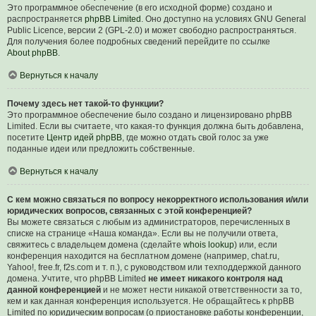
Это программное обеспечение (в его исходной форме) создано и
распространяется
phpBB Limited
. Оно доступно на условиях GNU General
Public Licence, версии 2 (GPL-2.0) и может свободно распространяться.
Для получения более подробных сведений перейдите по ссылке
About phpBB
.
Вернуться к началу
Почему здесь нет такой-то функции?
Это программное обеспечение было создано и лицензировано phpBB
Limited. Если вы считаете, что какая-то функция должна быть добавлена,
посетите
Центр идей phpBB
, где можно отдать свой голос за уже
поданные идеи или предложить собственные.
Вернуться к началу
С кем можно связаться по вопросу некорректного использования и/или
юридических вопросов, связанных с этой конференцией?
Вы можете связаться с любым из администраторов, перечисленных в
списке на странице «Наша команда». Если вы не получили ответа,
свяжитесь с владельцем домена (сделайте
whois lookup
) или, если
конференция находится на бесплатном домене (например, chat.ru,
Yahoo!, free.fr, f2s.com и т. п.), с руководством или техподдержкой данного
домена. Учтите, что phpBB Limited
не имеет никакого контроля над
данной конференцией
и не может нести никакой ответственности за то,
кем и как данная конференция используется. Не обращайтесь к phpBB
Limited по юридическим вопросам (о приостановке работы конференции,