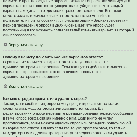
не имеете прав на создание опросов. Укажите вопрос и как минимум два
варианта ответа в соответствующих полях, убедившись, что каждый
вариант находится на отдельной строке текстового поля. Вы также
можете задать количество вариантов, которые могут выбрать
пользователи при голосовании, с помощью опции «Вариантов ответа»,
период проведения опроса в днях (0 означает, что опрос будет
постоянным) и возможность пользователей изменять вариант, за который
они проголосовали.
Вернуться к началу
Почему я не могу добавить больше вариантов ответа?
Ограничение количества вариантов ответа устанавливается
администратором конференции. Если вам нужно добавить количество
вариантов, превышающее это ограничение, свяжитесь с
администратором конференции.
Вернуться к началу
Как мне отредактировать или удалить опрос?
Так же, как и сообщения, опросы могут редактироваться только их
создателями, модераторами или администраторами. Для
редактирования опроса перейдите к редактированию первого сообщения
в теме; опрос всегда связан именно с ним. Если никто не успел
проголосовать, то вы можете удалить опрос или отредактировать любой
из вариантов ответа. Однако если кто-то уже проголосовал, то только
модераторы или администраторы могут отредактировать или удалить