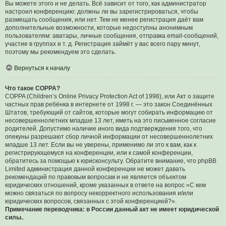
Вы можете этого и не делать. Всё зависит от того, как администратор
настроил конференцию: должны ли вы зарегистрироваться, чтобы
размещать сообщения, или нет. Тем не менее регистрация даёт вам
дополнительные возможности, которые недоступны анонимным
пользователям: аватары, личные сообщения, отправка email-сообщений,
участие в группах и т. д. Регистрация займёт у вас всего пару минут,
поэтому мы рекомендуем это сделать.
Вернуться к началу
Что такое COPPA?
COPPA (Children’s Online Privacy Protection Act of 1998), или Акт о защите
частных прав ребёнка в интернете от 1998 г. — это закон Соединённых
Штатов, требующий от сайтов, которые могут собирать информацию от
несовершеннолетних младше 13 лет, иметь на это письменное согласие
родителей. Допустимо наличие иного вида подтверждения того, что
опекуны разрешают сбор личной информации от несовершеннолетних
младше 13 лет. Если вы не уверены, применимо ли это к вам, как к
регистрирующемуся на конференции, или к самой конференции,
обратитесь за помощью к юрисконсульту. Обратите внимание, что phpBB
Limited администрация данной конференции не может давать
рекомендаций по правовым вопросам и не является объектом
юридических отношений, кроме указанных в ответе на вопрос «С кем
можно связаться по вопросу некорректного использования и/или
юридических вопросов, связанных с этой конференцией?».
Примечание переводчика: в России данный акт не имеет юридической
силы.
.