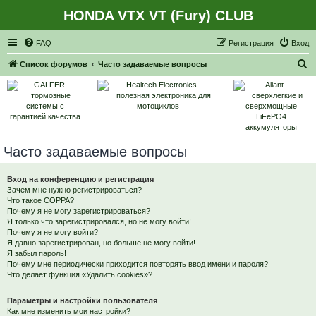
HONDA VTX VT (Fury) CLUB
Регистрация
FAQ
Р
е
г
и
с
т
р
а
ц
и
я
Вход
П
Список форумов
Часто задаваемые вопросы
о
и
с
к
Часто задаваемые вопросы
Вход на конференцию и регистрация
Зачем мне нужно регистрироваться?
Что такое COPPA?
Почему я не могу зарегистрироваться?
Я только что зарегистрировался, но не могу войти!
Почему я не могу войти?
Я давно зарегистрирован, но больше не могу войти!
Я забыл пароль!
Почему мне периодически приходится повторять ввод имени и пароля?
Что делает функция «Удалить cookies»?
Параметры и настройки пользователя
Как мне изменить мои настройки?