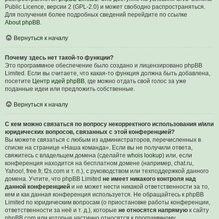
Public Licence, версии 2 (GPL-2.0) и может свободно распространяться.
Для получения более подробных сведений перейдите по ссылке
About phpBB
.
Вернуться к началу
Почему здесь нет такой-то функции?
Это программное обеспечение было создано и лицензировано phpBB
Limited. Если вы считаете, что какая-то функция должна быть добавлена,
посетите
Центр идей phpBB
, где можно отдать свой голос за уже
поданные идеи или предложить собственные.
Вернуться к началу
С кем можно связаться по вопросу некорректного использования и/или
юридических вопросов, связанных с этой конференцией?
Вы можете связаться с любым из администраторов, перечисленных в
списке на странице «Наша команда». Если вы не получили ответа,
свяжитесь с владельцем домена (сделайте
whois lookup
) или, если
конференция находится на бесплатном домене (например, chat.ru,
Yahoo!, free.fr, f2s.com и т. п.), с руководством или техподдержкой данного
домена. Учтите, что phpBB Limited
не имеет никакого контроля над
данной конференцией
и не может нести никакой ответственности за то,
кем и как данная конференция используется. Не обращайтесь к phpBB
Limited по юридическим вопросам (о приостановке работы конференции,
ответственности за неё и т. д.), которые
не относятся напрямую
к сайту
phpBB.com или которые частично относятся к программному