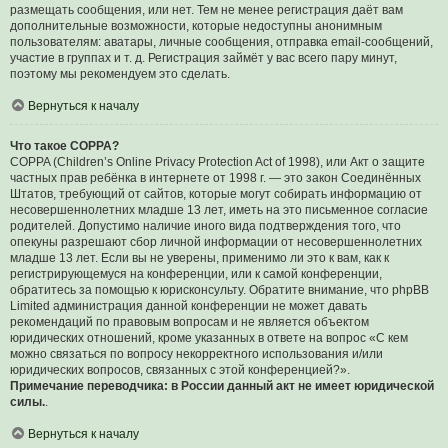
размещать сообщения, или нет. Тем не менее регистрация даёт вам
дополнительные возможности, которые недоступны анонимным
пользователям: аватары, личные сообщения, отправка email-сообщений,
участие в группах и т. д. Регистрация займёт у вас всего пару минут,
поэтому мы рекомендуем это сделать.
Вернуться к началу
Что такое COPPA?
COPPA (Children’s Online Privacy Protection Act of 1998), или Акт о защите
частных прав ребёнка в интернете от 1998 г. — это закон Соединённых
Штатов, требующий от сайтов, которые могут собирать информацию от
несовершеннолетних младше 13 лет, иметь на это письменное согласие
родителей. Допустимо наличие иного вида подтверждения того, что
опекуны разрешают сбор личной информации от несовершеннолетних
младше 13 лет. Если вы не уверены, применимо ли это к вам, как к
регистрирующемуся на конференции, или к самой конференции,
обратитесь за помощью к юрисконсульту. Обратите внимание, что phpBB
Limited администрация данной конференции не может давать
рекомендаций по правовым вопросам и не является объектом
юридических отношений, кроме указанных в ответе на вопрос «С кем
можно связаться по вопросу некорректного использования и/или
юридических вопросов, связанных с этой конференцией?».
Примечание переводчика: в России данный акт не имеет юридической
силы.
.
Вернуться к началу