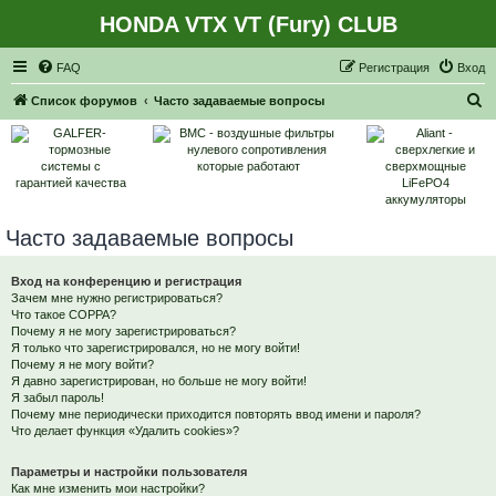
HONDA VTX VT (Fury) CLUB
Регистрация
FAQ
Р
е
г
и
с
т
р
а
ц
и
я
Вход
П
Список форумов
Часто задаваемые вопросы
о
и
с
к
Часто задаваемые вопросы
Вход на конференцию и регистрация
Зачем мне нужно регистрироваться?
Что такое COPPA?
Почему я не могу зарегистрироваться?
Я только что зарегистрировался, но не могу войти!
Почему я не могу войти?
Я давно зарегистрирован, но больше не могу войти!
Я забыл пароль!
Почему мне периодически приходится повторять ввод имени и пароля?
Что делает функция «Удалить cookies»?
Параметры и настройки пользователя
Как мне изменить мои настройки?