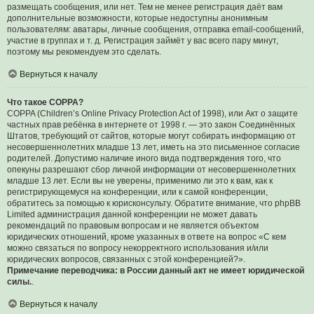
размещать сообщения, или нет. Тем не менее регистрация даёт вам
дополнительные возможности, которые недоступны анонимным
пользователям: аватары, личные сообщения, отправка email-сообщений,
участие в группах и т. д. Регистрация займёт у вас всего пару минут,
поэтому мы рекомендуем это сделать.
Вернуться к началу
Что такое COPPA?
COPPA (Children’s Online Privacy Protection Act of 1998), или Акт о защите
частных прав ребёнка в интернете от 1998 г. — это закон Соединённых
Штатов, требующий от сайтов, которые могут собирать информацию от
несовершеннолетних младше 13 лет, иметь на это письменное согласие
родителей. Допустимо наличие иного вида подтверждения того, что
опекуны разрешают сбор личной информации от несовершеннолетних
младше 13 лет. Если вы не уверены, применимо ли это к вам, как к
регистрирующемуся на конференции, или к самой конференции,
обратитесь за помощью к юрисконсульту. Обратите внимание, что phpBB
Limited администрация данной конференции не может давать
рекомендаций по правовым вопросам и не является объектом
юридических отношений, кроме указанных в ответе на вопрос «С кем
можно связаться по вопросу некорректного использования и/или
юридических вопросов, связанных с этой конференцией?».
Примечание переводчика: в России данный акт не имеет юридической
силы.
.
Вернуться к началу