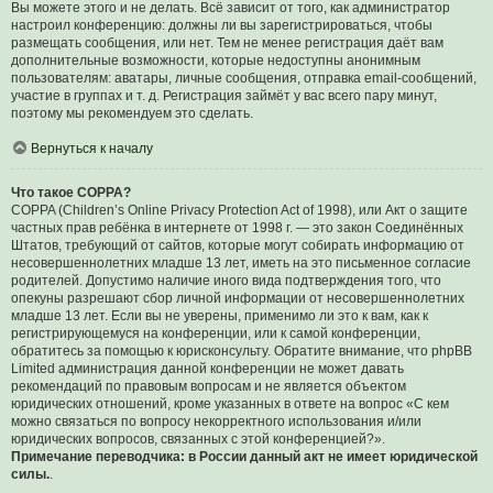
Вы можете этого и не делать. Всё зависит от того, как администратор
настроил конференцию: должны ли вы зарегистрироваться, чтобы
размещать сообщения, или нет. Тем не менее регистрация даёт вам
дополнительные возможности, которые недоступны анонимным
пользователям: аватары, личные сообщения, отправка email-сообщений,
участие в группах и т. д. Регистрация займёт у вас всего пару минут,
поэтому мы рекомендуем это сделать.
Вернуться к началу
Что такое COPPA?
COPPA (Children’s Online Privacy Protection Act of 1998), или Акт о защите
частных прав ребёнка в интернете от 1998 г. — это закон Соединённых
Штатов, требующий от сайтов, которые могут собирать информацию от
несовершеннолетних младше 13 лет, иметь на это письменное согласие
родителей. Допустимо наличие иного вида подтверждения того, что
опекуны разрешают сбор личной информации от несовершеннолетних
младше 13 лет. Если вы не уверены, применимо ли это к вам, как к
регистрирующемуся на конференции, или к самой конференции,
обратитесь за помощью к юрисконсульту. Обратите внимание, что phpBB
Limited администрация данной конференции не может давать
рекомендаций по правовым вопросам и не является объектом
юридических отношений, кроме указанных в ответе на вопрос «С кем
можно связаться по вопросу некорректного использования и/или
юридических вопросов, связанных с этой конференцией?».
Примечание переводчика: в России данный акт не имеет юридической
силы.
.