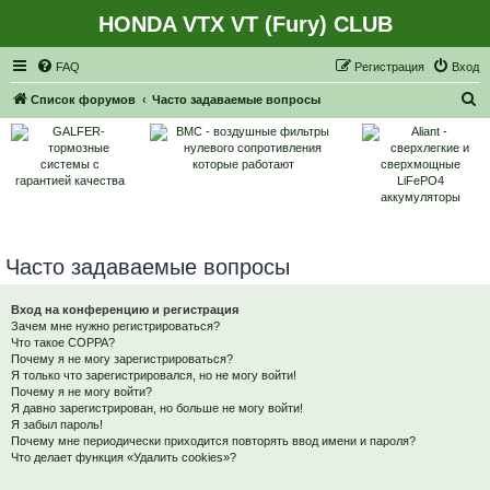
HONDA VTX VT (Fury) CLUB
Регистрация
FAQ
Р
е
г
и
с
т
р
а
ц
и
я
Вход
П
Список форумов
Часто задаваемые вопросы
о
и
с
к
Часто задаваемые вопросы
Вход на конференцию и регистрация
Зачем мне нужно регистрироваться?
Что такое COPPA?
Почему я не могу зарегистрироваться?
Я только что зарегистрировался, но не могу войти!
Почему я не могу войти?
Я давно зарегистрирован, но больше не могу войти!
Я забыл пароль!
Почему мне периодически приходится повторять ввод имени и пароля?
Что делает функция «Удалить cookies»?