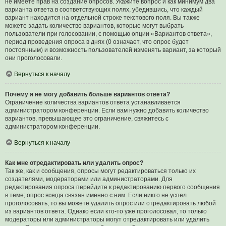
не имеете прав на создание опросов. Укажите вопрос и как минимум два
варианта ответа в соответствующих полях, убедившись, что каждый
вариант находится на отдельной строке текстового поля. Вы также
можете задать количество вариантов, которые могут выбрать
пользователи при голосовании, с помощью опции «Вариантов ответа»,
период проведения опроса в днях (0 означает, что опрос будет
постоянным) и возможность пользователей изменять вариант, за который
они проголосовали.
Вернуться к началу
Почему я не могу добавить больше вариантов ответа?
Ограничение количества вариантов ответа устанавливается
администратором конференции. Если вам нужно добавить количество
вариантов, превышающее это ограничение, свяжитесь с
администратором конференции.
Вернуться к началу
Как мне отредактировать или удалить опрос?
Так же, как и сообщения, опросы могут редактироваться только их
создателями, модераторами или администраторами. Для
редактирования опроса перейдите к редактированию первого сообщения
в теме; опрос всегда связан именно с ним. Если никто не успел
проголосовать, то вы можете удалить опрос или отредактировать любой
из вариантов ответа. Однако если кто-то уже проголосовал, то только
модераторы или администраторы могут отредактировать или удалить