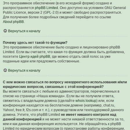
Это программное обеспечение (в его исходной форме) создано и
распространяется
phpBB Limited
. Оно доступно на условиях GNU General
Public Licence, версии 2 (GPL-2.0) и может свободно распространяться.
Для получения более подробных сведений перейдите по ссылке
About phpBB
.
Вернуться к началу
Почему здесь нет такой-то функции?
Это программное обеспечение было создано и лицензировано phpBB
Limited. Если вы считаете, что какая-то функция должна быть добавлена,
посетите
Центр идей phpBB
, где можно отдать свой голос за уже
поданные идеи или предложить собственные.
Вернуться к началу
С кем можно связаться по вопросу некорректного использования и/или
юридических вопросов, связанных с этой конференцией?
Вы можете связаться с любым из администраторов, перечисленных в
списке на странице «Наша команда». Если вы не получили ответа,
свяжитесь с владельцем домена (сделайте
whois lookup
) или, если
конференция находится на бесплатном домене (например, chat.ru,
Yahoo!, free.fr, f2s.com и т. п.), с руководством или техподдержкой данного
домена. Учтите, что phpBB Limited
не имеет никакого контроля над
данной конференцией
и не может нести никакой ответственности за то,
кем и как данная конференция используется. Не обращайтесь к phpBB
Limited по юридическим вопросам (о приостановке работы конференции,