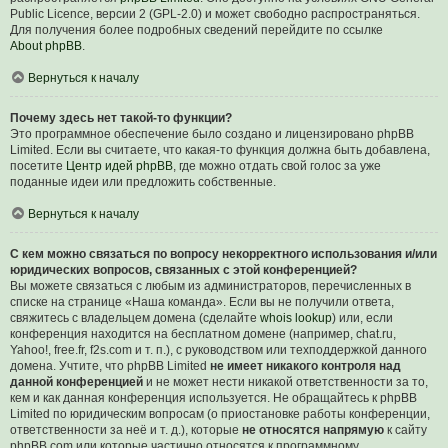
Public Licence, версии 2 (GPL-2.0) и может свободно распространяться.
Для получения более подробных сведений перейдите по ссылке
About phpBB
.
Вернуться к началу
Почему здесь нет такой-то функции?
Это программное обеспечение было создано и лицензировано phpBB
Limited. Если вы считаете, что какая-то функция должна быть добавлена,
посетите
Центр идей phpBB
, где можно отдать свой голос за уже
поданные идеи или предложить собственные.
Вернуться к началу
С кем можно связаться по вопросу некорректного использования и/или
юридических вопросов, связанных с этой конференцией?
Вы можете связаться с любым из администраторов, перечисленных в
списке на странице «Наша команда». Если вы не получили ответа,
свяжитесь с владельцем домена (сделайте
whois lookup
) или, если
конференция находится на бесплатном домене (например, chat.ru,
Yahoo!, free.fr, f2s.com и т. п.), с руководством или техподдержкой данного
домена. Учтите, что phpBB Limited
не имеет никакого контроля над
данной конференцией
и не может нести никакой ответственности за то,
кем и как данная конференция используется. Не обращайтесь к phpBB
Limited по юридическим вопросам (о приостановке работы конференции,
ответственности за неё и т. д.), которые
не относятся напрямую
к сайту
phpBB.com или которые частично относятся к программному