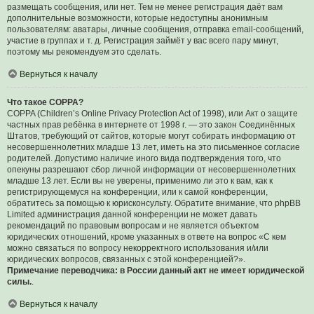
размещать сообщения, или нет. Тем не менее регистрация даёт вам
дополнительные возможности, которые недоступны анонимным
пользователям: аватары, личные сообщения, отправка email-сообщений,
участие в группах и т. д. Регистрация займёт у вас всего пару минут,
поэтому мы рекомендуем это сделать.
Вернуться к началу
Что такое COPPA?
COPPA (Children’s Online Privacy Protection Act of 1998), или Акт о защите
частных прав ребёнка в интернете от 1998 г. — это закон Соединённых
Штатов, требующий от сайтов, которые могут собирать информацию от
несовершеннолетних младше 13 лет, иметь на это письменное согласие
родителей. Допустимо наличие иного вида подтверждения того, что
опекуны разрешают сбор личной информации от несовершеннолетних
младше 13 лет. Если вы не уверены, применимо ли это к вам, как к
регистрирующемуся на конференции, или к самой конференции,
обратитесь за помощью к юрисконсульту. Обратите внимание, что phpBB
Limited администрация данной конференции не может давать
рекомендаций по правовым вопросам и не является объектом
юридических отношений, кроме указанных в ответе на вопрос «С кем
можно связаться по вопросу некорректного использования и/или
юридических вопросов, связанных с этой конференцией?».
Примечание переводчика: в России данный акт не имеет юридической
силы.
.
Вернуться к началу