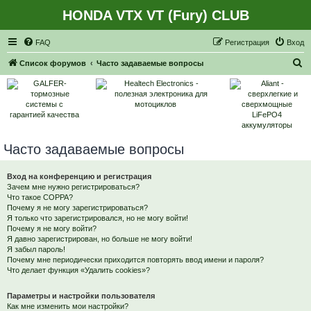
HONDA VTX VT (Fury) CLUB
Регистрация
FAQ
Р
е
г
и
с
т
р
а
ц
и
я
Вход
П
Список форумов
Часто задаваемые вопросы
о
и
с
к
Часто задаваемые вопросы
Вход на конференцию и регистрация
Зачем мне нужно регистрироваться?
Что такое COPPA?
Почему я не могу зарегистрироваться?
Я только что зарегистрировался, но не могу войти!
Почему я не могу войти?
Я давно зарегистрирован, но больше не могу войти!
Я забыл пароль!
Почему мне периодически приходится повторять ввод имени и пароля?
Что делает функция «Удалить cookies»?
Параметры и настройки пользователя
Как мне изменить мои настройки?