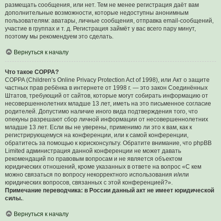
размещать сообщения, или нет. Тем не менее регистрация даёт вам
дополнительные возможности, которые недоступны анонимным
пользователям: аватары, личные сообщения, отправка email-сообщений,
участие в группах и т. д. Регистрация займёт у вас всего пару минут,
поэтому мы рекомендуем это сделать.
Вернуться к началу
Что такое COPPA?
COPPA (Children’s Online Privacy Protection Act of 1998), или Акт о защите
частных прав ребёнка в интернете от 1998 г. — это закон Соединённых
Штатов, требующий от сайтов, которые могут собирать информацию от
несовершеннолетних младше 13 лет, иметь на это письменное согласие
родителей. Допустимо наличие иного вида подтверждения того, что
опекуны разрешают сбор личной информации от несовершеннолетних
младше 13 лет. Если вы не уверены, применимо ли это к вам, как к
регистрирующемуся на конференции, или к самой конференции,
обратитесь за помощью к юрисконсульту. Обратите внимание, что phpBB
Limited администрация данной конференции не может давать
рекомендаций по правовым вопросам и не является объектом
юридических отношений, кроме указанных в ответе на вопрос «С кем
можно связаться по вопросу некорректного использования и/или
юридических вопросов, связанных с этой конференцией?».
Примечание переводчика: в России данный акт не имеет юридической
силы.
.
Вернуться к началу