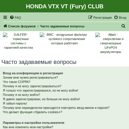
HONDA VTX VT (Fury) CLUB
Регистрация
FAQ
Р
е
г
и
с
т
р
а
ц
и
я
Вход
П
Список форумов
Часто задаваемые вопросы
о
и
с
к
Часто задаваемые вопросы
Вход на конференцию и регистрация
Зачем мне нужно регистрироваться?
Что такое COPPA?
Почему я не могу зарегистрироваться?
Я только что зарегистрировался, но не могу войти!
Почему я не могу войти?
Я давно зарегистрирован, но больше не могу войти!
Я забыл пароль!
Почему мне периодически приходится повторять ввод имени и пароля?
Что делает функция «Удалить cookies»?
Параметры и настройки пользователя
Как мне изменить мои настройки?