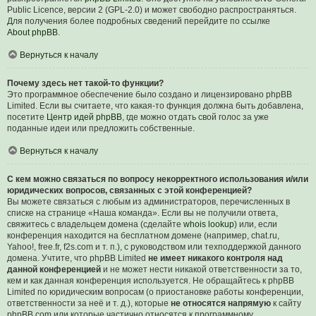
Public Licence, версии 2 (GPL-2.0) и может свободно распространяться.
Для получения более подробных сведений перейдите по ссылке
About phpBB
.
Вернуться к началу
Почему здесь нет такой-то функции?
Это программное обеспечение было создано и лицензировано phpBB
Limited. Если вы считаете, что какая-то функция должна быть добавлена,
посетите
Центр идей phpBB
, где можно отдать свой голос за уже
поданные идеи или предложить собственные.
Вернуться к началу
С кем можно связаться по вопросу некорректного использования и/или
юридических вопросов, связанных с этой конференцией?
Вы можете связаться с любым из администраторов, перечисленных в
списке на странице «Наша команда». Если вы не получили ответа,
свяжитесь с владельцем домена (сделайте
whois lookup
) или, если
конференция находится на бесплатном домене (например, chat.ru,
Yahoo!, free.fr, f2s.com и т. п.), с руководством или техподдержкой данного
домена. Учтите, что phpBB Limited
не имеет никакого контроля над
данной конференцией
и не может нести никакой ответственности за то,
кем и как данная конференция используется. Не обращайтесь к phpBB
Limited по юридическим вопросам (о приостановке работы конференции,
ответственности за неё и т. д.), которые
не относятся напрямую
к сайту
phpBB.com или которые частично относятся к программному