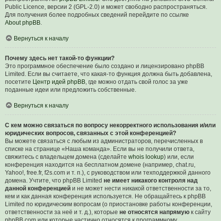
Public Licence, версии 2 (GPL-2.0) и может свободно распространяться.
Для получения более подробных сведений перейдите по ссылке
About phpBB
.
Вернуться к началу
Почему здесь нет такой-то функции?
Это программное обеспечение было создано и лицензировано phpBB
Limited. Если вы считаете, что какая-то функция должна быть добавлена,
посетите
Центр идей phpBB
, где можно отдать свой голос за уже
поданные идеи или предложить собственные.
Вернуться к началу
С кем можно связаться по вопросу некорректного использования и/или
юридических вопросов, связанных с этой конференцией?
Вы можете связаться с любым из администраторов, перечисленных в
списке на странице «Наша команда». Если вы не получили ответа,
свяжитесь с владельцем домена (сделайте
whois lookup
) или, если
конференция находится на бесплатном домене (например, chat.ru,
Yahoo!, free.fr, f2s.com и т. п.), с руководством или техподдержкой данного
домена. Учтите, что phpBB Limited
не имеет никакого контроля над
данной конференцией
и не может нести никакой ответственности за то,
кем и как данная конференция используется. Не обращайтесь к phpBB
Limited по юридическим вопросам (о приостановке работы конференции,
ответственности за неё и т. д.), которые
не относятся напрямую
к сайту
phpBB.com или которые частично относятся к программному