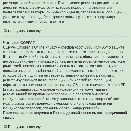
размещать сообщения, или нет. Тем не менее регистрация даёт вам
дополнительные возможности, которые недоступны анонимным
пользователям: аватары, личные сообщения, отправка email-сообщений,
участие в группах и т. д. Регистрация займёт у вас всего пару минут,
поэтому мы рекомендуем это сделать.
Вернуться к началу
Что такое COPPA?
COPPA (Children’s Online Privacy Protection Act of 1998), или Акт о защите
частных прав ребёнка в интернете от 1998 г. — это закон Соединённых
Штатов, требующий от сайтов, которые могут собирать информацию от
несовершеннолетних младше 13 лет, иметь на это письменное согласие
родителей. Допустимо наличие иного вида подтверждения того, что
опекуны разрешают сбор личной информации от несовершеннолетних
младше 13 лет. Если вы не уверены, применимо ли это к вам, как к
регистрирующемуся на конференции, или к самой конференции,
обратитесь за помощью к юрисконсульту. Обратите внимание, что phpBB
Limited администрация данной конференции не может давать
рекомендаций по правовым вопросам и не является объектом
юридических отношений, кроме указанных в ответе на вопрос «С кем
можно связаться по вопросу некорректного использования и/или
юридических вопросов, связанных с этой конференцией?».
Примечание переводчика: в России данный акт не имеет юридической
силы.
.
Вернуться к началу