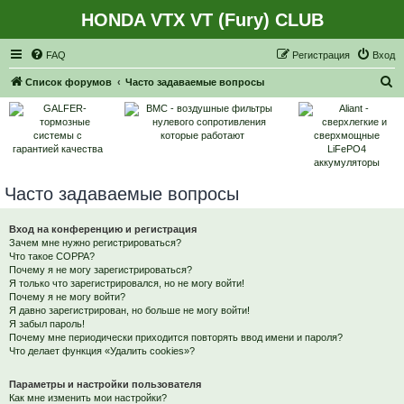
HONDA VTX VT (Fury) CLUB
Регистрация
FAQ
Р
е
г
и
с
т
р
а
ц
и
я
Вход
П
Список форумов
Часто задаваемые вопросы
о
и
с
к
Часто задаваемые вопросы
Вход на конференцию и регистрация
Зачем мне нужно регистрироваться?
Что такое COPPA?
Почему я не могу зарегистрироваться?
Я только что зарегистрировался, но не могу войти!
Почему я не могу войти?
Я давно зарегистрирован, но больше не могу войти!
Я забыл пароль!
Почему мне периодически приходится повторять ввод имени и пароля?
Что делает функция «Удалить cookies»?
Параметры и настройки пользователя
Как мне изменить мои настройки?