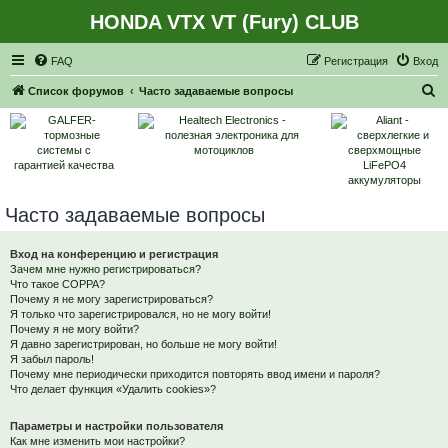
HONDA VTX VT (Fury) CLUB
Регистрация
FAQ
Р
е
г
и
с
т
р
а
ц
и
я
Вход
П
Список форумов
Часто задаваемые вопросы
о
и
с
к
Часто задаваемые вопросы
Вход на конференцию и регистрация
Зачем мне нужно регистрироваться?
Что такое COPPA?
Почему я не могу зарегистрироваться?
Я только что зарегистрировался, но не могу войти!
Почему я не могу войти?
Я давно зарегистрирован, но больше не могу войти!
Я забыл пароль!
Почему мне периодически приходится повторять ввод имени и пароля?
Что делает функция «Удалить cookies»?
Параметры и настройки пользователя
Как мне изменить мои настройки?