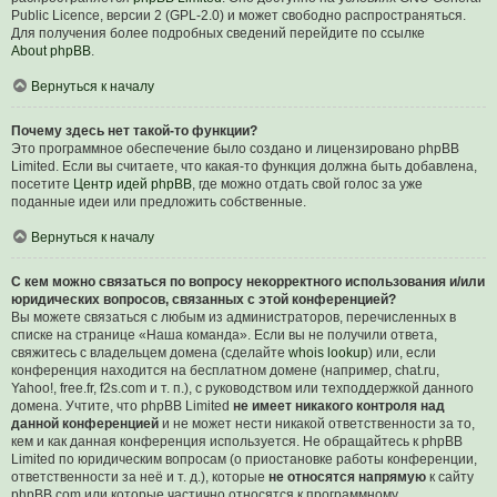
Public Licence, версии 2 (GPL-2.0) и может свободно распространяться.
Для получения более подробных сведений перейдите по ссылке
About phpBB
.
Вернуться к началу
Почему здесь нет такой-то функции?
Это программное обеспечение было создано и лицензировано phpBB
Limited. Если вы считаете, что какая-то функция должна быть добавлена,
посетите
Центр идей phpBB
, где можно отдать свой голос за уже
поданные идеи или предложить собственные.
Вернуться к началу
С кем можно связаться по вопросу некорректного использования и/или
юридических вопросов, связанных с этой конференцией?
Вы можете связаться с любым из администраторов, перечисленных в
списке на странице «Наша команда». Если вы не получили ответа,
свяжитесь с владельцем домена (сделайте
whois lookup
) или, если
конференция находится на бесплатном домене (например, chat.ru,
Yahoo!, free.fr, f2s.com и т. п.), с руководством или техподдержкой данного
домена. Учтите, что phpBB Limited
не имеет никакого контроля над
данной конференцией
и не может нести никакой ответственности за то,
кем и как данная конференция используется. Не обращайтесь к phpBB
Limited по юридическим вопросам (о приостановке работы конференции,
ответственности за неё и т. д.), которые
не относятся напрямую
к сайту
phpBB.com или которые частично относятся к программному