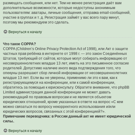
размещать сообщения, или нет. Тем не менее регистрация даёт вам
дополнительные возможности, которые недоступны анонимным
пользователям: аватары, личные сообщения, отправка email-сообщений,
участие в группах и т. д. Регистрация займёт у вас всего пару минут,
поэтому мы рекомендуем это сделать.
Вернуться к началу
Что такое COPPA?
COPPA (Children’s Online Privacy Protection Act of 1998), или Акт о защите
частных прав ребёнка в интернете от 1998 г. — это закон Соединённых
Штатов, требующий от сайтов, которые могут собирать информацию от
несовершеннолетних младше 13 лет, иметь на это письменное согласие
родителей. Допустимо наличие иного вида подтверждения того, что
опекуны разрешают сбор личной информации от несовершеннолетних
младше 13 лет. Если вы не уверены, применимо ли это к вам, как к
регистрирующемуся на конференции, или к самой конференции,
обратитесь за помощью к юрисконсульту. Обратите внимание, что phpBB
Limited администрация данной конференции не может давать
рекомендаций по правовым вопросам и не является объектом
юридических отношений, кроме указанных в ответе на вопрос «С кем
можно связаться по вопросу некорректного использования и/или
юридических вопросов, связанных с этой конференцией?».
Примечание переводчика: в России данный акт не имеет юридической
силы.
.
Вернуться к началу