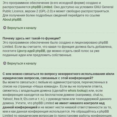
Это программное обеспечение (в его исходной форме) создано и
распространяется
phpBB Limited
. Оно доступно на условиях GNU General
Public Licence, версии 2 (GPL-2.0) и может свободно распространяться.
Для получения более подробных сведений перейдите по ссылке
About phpBB
.
Вернуться к началу
Почему здесь нет такой-то функции?
Это программное обеспечение было создано и лицензировано phpBB
Limited. Если вы считаете, что какая-то функция должна быть добавлена,
посетите
Центр идей phpBB
, где можно отдать свой голос за уже
поданные идеи или предложить собственные.
Вернуться к началу
С кем можно связаться по вопросу некорректного использования и/или
юридических вопросов, связанных с этой конференцией?
Вы можете связаться с любым из администраторов, перечисленных в
списке на странице «Наша команда». Если вы не получили ответа,
свяжитесь с владельцем домена (сделайте
whois lookup
) или, если
конференция находится на бесплатном домене (например, chat.ru,
Yahoo!, free.fr, f2s.com и т. п.), с руководством или техподдержкой данного
домена. Учтите, что phpBB Limited
не имеет никакого контроля над
данной конференцией
и не может нести никакой ответственности за то,
кем и как данная конференция используется. Не обращайтесь к phpBB
Limited по юридическим вопросам (о приостановке работы конференции,