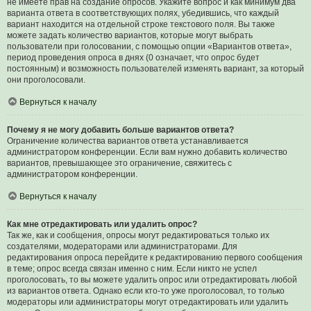
не имеете прав на создание опросов. Укажите вопрос и как минимум два
варианта ответа в соответствующих полях, убедившись, что каждый
вариант находится на отдельной строке текстового поля. Вы также
можете задать количество вариантов, которые могут выбрать
пользователи при голосовании, с помощью опции «Вариантов ответа»,
период проведения опроса в днях (0 означает, что опрос будет
постоянным) и возможность пользователей изменять вариант, за который
они проголосовали.
Вернуться к началу
Почему я не могу добавить больше вариантов ответа?
Ограничение количества вариантов ответа устанавливается
администратором конференции. Если вам нужно добавить количество
вариантов, превышающее это ограничение, свяжитесь с
администратором конференции.
Вернуться к началу
Как мне отредактировать или удалить опрос?
Так же, как и сообщения, опросы могут редактироваться только их
создателями, модераторами или администраторами. Для
редактирования опроса перейдите к редактированию первого сообщения
в теме; опрос всегда связан именно с ним. Если никто не успел
проголосовать, то вы можете удалить опрос или отредактировать любой
из вариантов ответа. Однако если кто-то уже проголосовал, то только
модераторы или администраторы могут отредактировать или удалить