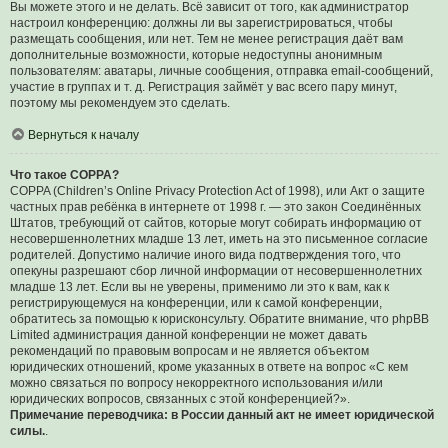
Вы можете этого и не делать. Всё зависит от того, как администратор
настроил конференцию: должны ли вы зарегистрироваться, чтобы
размещать сообщения, или нет. Тем не менее регистрация даёт вам
дополнительные возможности, которые недоступны анонимным
пользователям: аватары, личные сообщения, отправка email-сообщений,
участие в группах и т. д. Регистрация займёт у вас всего пару минут,
поэтому мы рекомендуем это сделать.
Вернуться к началу
Что такое COPPA?
COPPA (Children’s Online Privacy Protection Act of 1998), или Акт о защите
частных прав ребёнка в интернете от 1998 г. — это закон Соединённых
Штатов, требующий от сайтов, которые могут собирать информацию от
несовершеннолетних младше 13 лет, иметь на это письменное согласие
родителей. Допустимо наличие иного вида подтверждения того, что
опекуны разрешают сбор личной информации от несовершеннолетних
младше 13 лет. Если вы не уверены, применимо ли это к вам, как к
регистрирующемуся на конференции, или к самой конференции,
обратитесь за помощью к юрисконсульту. Обратите внимание, что phpBB
Limited администрация данной конференции не может давать
рекомендаций по правовым вопросам и не является объектом
юридических отношений, кроме указанных в ответе на вопрос «С кем
можно связаться по вопросу некорректного использования и/или
юридических вопросов, связанных с этой конференцией?».
Примечание переводчика: в России данный акт не имеет юридической
силы.
.