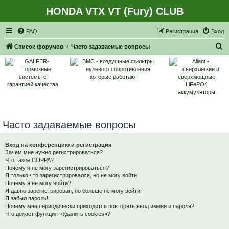
HONDA VTX VT (Fury) CLUB
Регистрация
FAQ
Р
е
г
и
с
т
р
а
ц
и
я
Вход
П
Список форумов
Часто задаваемые вопросы
о
и
с
к
Часто задаваемые вопросы
Вход на конференцию и регистрация
Зачем мне нужно регистрироваться?
Что такое COPPA?
Почему я не могу зарегистрироваться?
Я только что зарегистрировался, но не могу войти!
Почему я не могу войти?
Я давно зарегистрирован, но больше не могу войти!
Я забыл пароль!
Почему мне периодически приходится повторять ввод имени и пароля?
Что делает функция «Удалить cookies»?