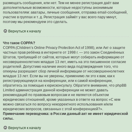
размещать сообщения, или нет. Тем не менее регистрация даёт вам
дополнительные возможности, которые недоступны анонимным
пользователям: аватары, личные сообщения, отправка email-сообщений,
участие в группах и т. д. Регистрация займёт у вас всего пару минут,
поэтому мы рекомендуем это сделать.
Вернуться к началу
Что такое COPPA?
COPPA (Children’s Online Privacy Protection Act of 1998), или Акт о защите
частных прав ребёнка в интернете от 1998 г. — это закон Соединённых
Штатов, требующий от сайтов, которые могут собирать информацию от
несовершеннолетних младше 13 лет, иметь на это письменное согласие
родителей. Допустимо наличие иного вида подтверждения того, что
опекуны разрешают сбор личной информации от несовершеннолетних
младше 13 лет. Если вы не уверены, применимо ли это к вам, как к
регистрирующемуся на конференции, или к самой конференции,
обратитесь за помощью к юрисконсульту. Обратите внимание, что phpBB
Limited администрация данной конференции не может давать
рекомендаций по правовым вопросам и не является объектом
юридических отношений, кроме указанных в ответе на вопрос «С кем
можно связаться по вопросу некорректного использования и/или
юридических вопросов, связанных с этой конференцией?».
Примечание переводчика: в России данный акт не имеет юридической
силы.
.
Вернуться к началу