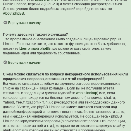
Public Licence, версии 2 (GPL-2.0) и может свободно распространяться.
Для получения более подробных сведений перейдите по ссылке
About phpBB
.
Вернуться к началу
Почему здесь нет такой-то функции?
Это программное обеспечение было создано и лицензировано phpBB
Limited. Если вы считаете, что какая-то функция должна быть добавлена,
посетите
Центр идей phpBB
, где можно отдать свой голос за уже
поданные идеи или предложить собственные.
Вернуться к началу
С кем можно связаться по вопросу некорректного использования и/или
юридических вопросов, связанных с этой конференцией?
Вы можете связаться с любым из администраторов, перечисленных в
списке на странице «Наша команда». Если вы не получили ответа,
свяжитесь с владельцем домена (сделайте
whois lookup
) или, если
конференция находится на бесплатном домене (например, chat.ru,
Yahoo!, free.fr, f2s.com и т. п.), с руководством или техподдержкой данного
домена. Учтите, что phpBB Limited
не имеет никакого контроля над
данной конференцией
и не может нести никакой ответственности за то,
кем и как данная конференция используется. Не обращайтесь к phpBB
Limited по юридическим вопросам (о приостановке работы конференции,
ответственности за неё и т. д.), которые
не относятся напрямую
к сайту
phpBB.com или которые частично относятся к программному