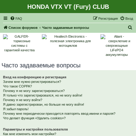
HONDA VTX VT (Fury) CLUB
Регистрация
FAQ
Р
е
г
и
с
т
р
а
ц
и
я
Вход
П
Список форумов
Часто задаваемые вопросы
о
и
с
к
Часто задаваемые вопросы
Вход на конференцию и регистрация
Зачем мне нужно регистрироваться?
Что такое COPPA?
Почему я не могу зарегистрироваться?
Я только что зарегистрировался, но не могу войти!
Почему я не могу войти?
Я давно зарегистрирован, но больше не могу войти!
Я забыл пароль!
Почему мне периодически приходится повторять ввод имени и пароля?
Что делает функция «Удалить cookies»?
Параметры и настройки пользователя
Как мне изменить мои настройки?