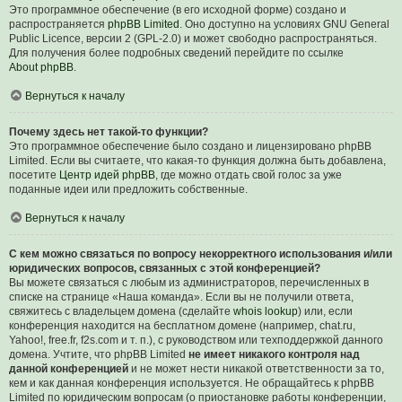
Это программное обеспечение (в его исходной форме) создано и
распространяется
phpBB Limited
. Оно доступно на условиях GNU General
Public Licence, версии 2 (GPL-2.0) и может свободно распространяться.
Для получения более подробных сведений перейдите по ссылке
About phpBB
.
Вернуться к началу
Почему здесь нет такой-то функции?
Это программное обеспечение было создано и лицензировано phpBB
Limited. Если вы считаете, что какая-то функция должна быть добавлена,
посетите
Центр идей phpBB
, где можно отдать свой голос за уже
поданные идеи или предложить собственные.
Вернуться к началу
С кем можно связаться по вопросу некорректного использования и/или
юридических вопросов, связанных с этой конференцией?
Вы можете связаться с любым из администраторов, перечисленных в
списке на странице «Наша команда». Если вы не получили ответа,
свяжитесь с владельцем домена (сделайте
whois lookup
) или, если
конференция находится на бесплатном домене (например, chat.ru,
Yahoo!, free.fr, f2s.com и т. п.), с руководством или техподдержкой данного
домена. Учтите, что phpBB Limited
не имеет никакого контроля над
данной конференцией
и не может нести никакой ответственности за то,
кем и как данная конференция используется. Не обращайтесь к phpBB
Limited по юридическим вопросам (о приостановке работы конференции,