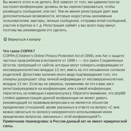
Вы можете этого и не делать. Всё зависит от того, как администратор
настроил конференцию: должны ли вы зарегистрироваться, чтобы
размещать сообщения, или нет. Тем не менее регистрация даёт вам
дополнительные возможности, которые недоступны анонимным
пользователям: аватары, личные сообщения, отправка email-сообщений,
участие в группах и т. д. Регистрация займёт у вас всего пару минут,
поэтому мы рекомендуем это сделать.
Вернуться к началу
Что такое COPPA?
COPPA (Children’s Online Privacy Protection Act of 1998), или Акт о защите
частных прав ребёнка в интернете от 1998 г. — это закон Соединённых
Штатов, требующий от сайтов, которые могут собирать информацию от
несовершеннолетних младше 13 лет, иметь на это письменное согласие
родителей. Допустимо наличие иного вида подтверждения того, что
опекуны разрешают сбор личной информации от несовершеннолетних
младше 13 лет. Если вы не уверены, применимо ли это к вам, как к
регистрирующемуся на конференции, или к самой конференции,
обратитесь за помощью к юрисконсульту. Обратите внимание, что phpBB
Limited администрация данной конференции не может давать
рекомендаций по правовым вопросам и не является объектом
юридических отношений, кроме указанных в ответе на вопрос «С кем
можно связаться по вопросу некорректного использования и/или
юридических вопросов, связанных с этой конференцией?».
Примечание переводчика: в России данный акт не имеет юридической
силы.
.