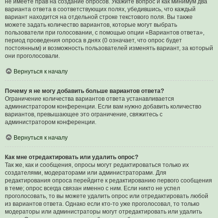
не имеете прав на создание опросов. Укажите вопрос и как минимум два
варианта ответа в соответствующих полях, убедившись, что каждый
вариант находится на отдельной строке текстового поля. Вы также
можете задать количество вариантов, которые могут выбрать
пользователи при голосовании, с помощью опции «Вариантов ответа»,
период проведения опроса в днях (0 означает, что опрос будет
постоянным) и возможность пользователей изменять вариант, за который
они проголосовали.
Вернуться к началу
Почему я не могу добавить больше вариантов ответа?
Ограничение количества вариантов ответа устанавливается
администратором конференции. Если вам нужно добавить количество
вариантов, превышающее это ограничение, свяжитесь с
администратором конференции.
Вернуться к началу
Как мне отредактировать или удалить опрос?
Так же, как и сообщения, опросы могут редактироваться только их
создателями, модераторами или администраторами. Для
редактирования опроса перейдите к редактированию первого сообщения
в теме; опрос всегда связан именно с ним. Если никто не успел
проголосовать, то вы можете удалить опрос или отредактировать любой
из вариантов ответа. Однако если кто-то уже проголосовал, то только
модераторы или администраторы могут отредактировать или удалить