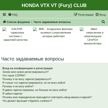
HONDA VTX VT (Fury) CLUB
Регистрация
FAQ
Р
е
г
и
с
т
р
а
ц
и
я
Вход
П
Список форумов
Часто задаваемые вопросы
о
и
с
к
Часто задаваемые вопросы
Вход на конференцию и регистрация
Зачем мне нужно регистрироваться?
Что такое COPPA?
Почему я не могу зарегистрироваться?
Я только что зарегистрировался, но не могу войти!
Почему я не могу войти?
Я давно зарегистрирован, но больше не могу войти!
Я забыл пароль!
Почему мне периодически приходится повторять ввод имени и пароля?
Что делает функция «Удалить cookies»?