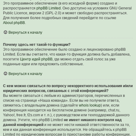
Это программное обеспечение (в его исходной форме) создано и
распространяется
phpBB Limited
. Оно доступно на условиях GNU General
Public Licence, версии 2 (GPL-2.0) и может свободно распространяться.
Для получения более подробных сведений перейдите по ссылке
About phpBB
.
Вернуться к началу
Почему здесь нет такой-то функции?
Это программное обеспечение было создано и лицензировано phpBB
Limited. Если вы считаете, что какая-то функция должна быть добавлена,
посетите
Центр идей phpBB
, где можно отдать свой голос за уже
поданные идеи или предложить собственные.
Вернуться к началу
С кем можно связаться по вопросу некорректного использования и/или
юридических вопросов, связанных с этой конференцией?
Вы можете связаться с любым из администраторов, перечисленных в
списке на странице «Наша команда». Если вы не получили ответа,
свяжитесь с владельцем домена (сделайте
whois lookup
) или, если
конференция находится на бесплатном домене (например, chat.ru,
Yahoo!, free.fr, f2s.com и т. п.), с руководством или техподдержкой данного
домена. Учтите, что phpBB Limited
не имеет никакого контроля над
данной конференцией
и не может нести никакой ответственности за то,
кем и как данная конференция используется. Не обращайтесь к phpBB
Limited по юридическим вопросам (о приостановке работы конференции,