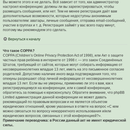
Вы можете этого и не делать. Всё зависит от того, как администратор
настроил конференцию: должны ли вы зарегистрироваться, чтобы
размещать сообщения, или нет. Тем не менее регистрация даёт вам
дополнительные возможности, которые недоступны анонимным
пользователям: аватары, личные сообщения, отправка email-сообщений,
участие в группах и т. д. Регистрация займёт у вас всего пару минут,
поэтому мы рекомендуем это сделать.
Вернуться к началу
Что такое COPPA?
COPPA (Children’s Online Privacy Protection Act of 1998), или Акт о защите
частных прав ребёнка в интернете от 1998 г. — это закон Соединённых
Штатов, требующий от сайтов, которые могут собирать информацию от
несовершеннолетних младше 13 лет, иметь на это письменное согласие
родителей. Допустимо наличие иного вида подтверждения того, что
опекуны разрешают сбор личной информации от несовершеннолетних
младше 13 лет. Если вы не уверены, применимо ли это к вам, как к
регистрирующемуся на конференции, или к самой конференции,
обратитесь за помощью к юрисконсульту. Обратите внимание, что phpBB
Limited администрация данной конференции не может давать
рекомендаций по правовым вопросам и не является объектом
юридических отношений, кроме указанных в ответе на вопрос «С кем
можно связаться по вопросу некорректного использования и/или
юридических вопросов, связанных с этой конференцией?».
Примечание переводчика: в России данный акт не имеет юридической
силы.
.