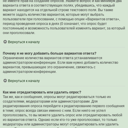
не имеете прав на создание опросов. Укажите вопрос и как минимум два
варианта ответа в соответствующих полях, убедившись, что каждый
вариант находится на отдельной строке текстового поля. Вы также
можете задать количество вариантов, которые могут выбрать
пользователи при голосовании, с помощью опции «Вариантов ответа»,
период проведения опроса в днях (0 означает, что опрос будет
постоянным) и возможность пользователей изменять вариант, за который
они проголосовали.
Вернуться к началу
Почему я не могу добавить больше вариантов ответа?
Ограничение количества вариантов ответа устанавливается
администратором конференции. Если вам нужно добавить количество
вариантов, превышающее это ограничение, свяжитесь с
администратором конференции.
Вернуться к началу
Как мне отредактировать или удалить опрос?
Так же, как и сообщения, опросы могут редактироваться только их
создателями, модераторами или администраторами. Для
редактирования опроса перейдите к редактированию первого сообщения
в теме; опрос всегда связан именно с ним. Если никто не успел
проголосовать, то вы можете удалить опрос или отредактировать любой
из вариантов ответа. Однако если кто-то уже проголосовал, то только
модераторы или администраторы могут отредактировать или удалить