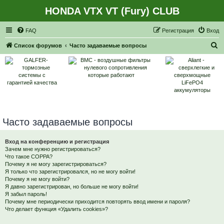
HONDA VTX VT (Fury) CLUB
Регистрация
FAQ
Р
е
г
и
с
т
р
а
ц
и
я
Вход
П
Список форумов
Часто задаваемые вопросы
о
и
с
к
Часто задаваемые вопросы
Вход на конференцию и регистрация
Зачем мне нужно регистрироваться?
Что такое COPPA?
Почему я не могу зарегистрироваться?
Я только что зарегистрировался, но не могу войти!
Почему я не могу войти?
Я давно зарегистрирован, но больше не могу войти!
Я забыл пароль!
Почему мне периодически приходится повторять ввод имени и пароля?
Что делает функция «Удалить cookies»?