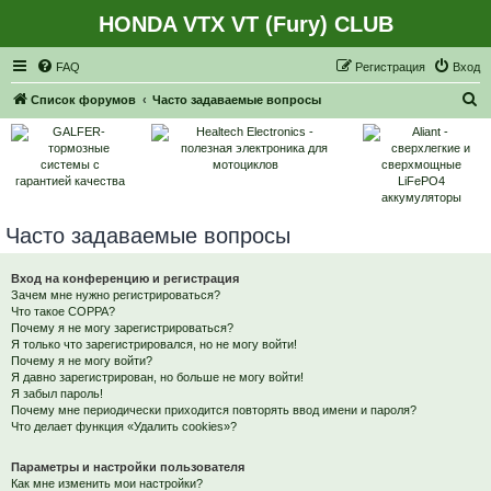
HONDA VTX VT (Fury) CLUB
Регистрация
FAQ
Р
е
г
и
с
т
р
а
ц
и
я
Вход
П
Список форумов
Часто задаваемые вопросы
о
и
с
к
Часто задаваемые вопросы
Вход на конференцию и регистрация
Зачем мне нужно регистрироваться?
Что такое COPPA?
Почему я не могу зарегистрироваться?
Я только что зарегистрировался, но не могу войти!
Почему я не могу войти?
Я давно зарегистрирован, но больше не могу войти!
Я забыл пароль!
Почему мне периодически приходится повторять ввод имени и пароля?
Что делает функция «Удалить cookies»?
Параметры и настройки пользователя
Как мне изменить мои настройки?