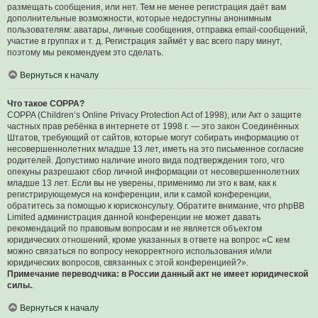
размещать сообщения, или нет. Тем не менее регистрация даёт вам
дополнительные возможности, которые недоступны анонимным
пользователям: аватары, личные сообщения, отправка email-сообщений,
участие в группах и т. д. Регистрация займёт у вас всего пару минут,
поэтому мы рекомендуем это сделать.
Вернуться к началу
Что такое COPPA?
COPPA (Children’s Online Privacy Protection Act of 1998), или Акт о защите
частных прав ребёнка в интернете от 1998 г. — это закон Соединённых
Штатов, требующий от сайтов, которые могут собирать информацию от
несовершеннолетних младше 13 лет, иметь на это письменное согласие
родителей. Допустимо наличие иного вида подтверждения того, что
опекуны разрешают сбор личной информации от несовершеннолетних
младше 13 лет. Если вы не уверены, применимо ли это к вам, как к
регистрирующемуся на конференции, или к самой конференции,
обратитесь за помощью к юрисконсульту. Обратите внимание, что phpBB
Limited администрация данной конференции не может давать
рекомендаций по правовым вопросам и не является объектом
юридических отношений, кроме указанных в ответе на вопрос «С кем
можно связаться по вопросу некорректного использования и/или
юридических вопросов, связанных с этой конференцией?».
Примечание переводчика: в России данный акт не имеет юридической
силы.
.
Вернуться к началу