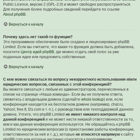
Public Licence, версии 2 (GPL-2.0) и может свободно распространяться.
Для получения более подробных сведений перейдите по ссылке
About phpBB
.
Вернуться к началу
Почему здесь нет такой-то функции?
Это программное обеспечение было создано и лицензировано phpBB
Limited. Если вы считаете, что какая-то функция должна быть добавлена,
посетите
Центр идей phpBB
, где можно отдать свой голос за уже
поданные идеи или предложить собственные.
Вернуться к началу
С кем можно связаться по вопросу некорректного использования и/или
юридических вопросов, связанных с этой конференцией?
Вы можете связаться с любым из администраторов, перечисленных в
списке на странице «Наша команда». Если вы не получили ответа,
свяжитесь с владельцем домена (сделайте
whois lookup
) или, если
конференция находится на бесплатном домене (например, chat.ru,
Yahoo!, free.fr, f2s.com и т. п.), с руководством или техподдержкой данного
домена. Учтите, что phpBB Limited
не имеет никакого контроля над
данной конференцией
и не может нести никакой ответственности за то,
кем и как данная конференция используется. Не обращайтесь к phpBB
Limited по юридическим вопросам (о приостановке работы конференции,
ответственности за неё и т. д.), которые
не относятся напрямую
к сайту
phpBB.com или которые частично относятся к программному