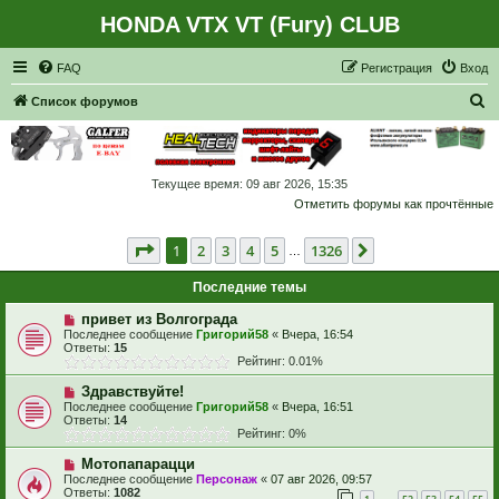
HONDA VTX VT (Fury) CLUB
Регистрация
FAQ
Р
е
г
и
с
т
р
а
ц
и
я
Вход
П
Список форумов
о
и
с
Текущее время: 09 авг 2026, 15:35
Отметить форумы как прочтённые
к
Страница
1
из
1326
1
2
3
4
5
1326
След.
…
Последние темы
привет из Волгограда
Последнее сообщение
Григорий58
«
Вчера, 16:54
Ответы:
15
Рейтинг: 0.01%
Здравствуйте!
Последнее сообщение
Григорий58
«
Вчера, 16:51
Ответы:
14
Рейтинг: 0%
Мотопапарацци
Последнее сообщение
Персонаж
«
07 авг 2026, 09:57
Ответы:
1082