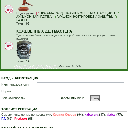
Подфорумы:
ПРАВИЛА РАЗДЕЛА АУКЦИОН
,
МОТОАУКЦИОН
,
АУКЦИОН ЗАПЧАСТЕЙ
,
АУКЦИОН ЭКИПИРОВКИ И ЗАЩИТЫ
,
РАЗНОЕ
Темы:
95
КОЖЕВЕННЫХ ДЕЛ МАСТЕРА
Здесь наши "кожевенных дел мастера" показывают и продают свои
изделия
Темы:
14
Рейтинг: 0.55%
ВХОД
•
Р
Е
Г
И
С
Т
Р
А
Ц
И
Я
Имя пользователя:
Пароль:
Забыли пароль?
Запомнить меня
ТОПЛИСТ РЕПУТАЦИИ
Самые популярные пользователи:
Ксения Клевер
(94),
kabanera
(87),
alabai
(77),
Г.Г.
(69),
Predator
(68)
КТО СЕЙЧАС НА КОНФЕРЕНЦИИ