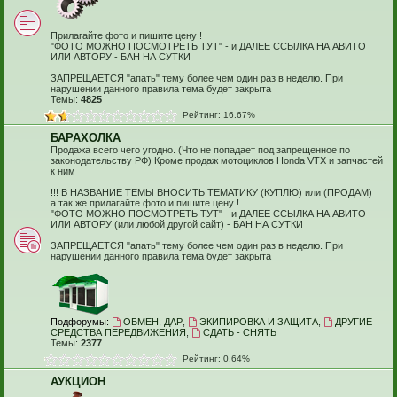
Прилагайте фото и пишите цену !
"ФОТО МОЖНО ПОСМОТРЕТЬ ТУТ" - и ДАЛЕЕ ССЫЛКА НА АВИТО
ИЛИ АВТОРУ - БАН НА СУТКИ
ЗАПРЕЩАЕТСЯ "апать" тему более чем один раз в неделю. При
нарушении данного правила тема будет закрыта
Темы:
4825
Рейтинг: 16.67%
БАРАХОЛКА
Продажа всего чего угодно. (Что не попадает под запрещенное по
законодательству РФ) Кроме продаж мотоциклов Honda VTX и запчастей
к ним
!!! В НАЗВАНИЕ ТЕМЫ ВНОСИТЬ ТЕМАТИКУ (КУПЛЮ) или (ПРОДАМ)
а так же прилагайте фото и пишите цену !
"ФОТО МОЖНО ПОСМОТРЕТЬ ТУТ" - и ДАЛЕЕ ССЫЛКА НА АВИТО
ИЛИ АВТОРУ (или любой другой сайт) - БАН НА СУТКИ
ЗАПРЕЩАЕТСЯ "апать" тему более чем один раз в неделю. При
нарушении данного правила тема будет закрыта
Подфорумы:
ОБМЕН, ДАР
,
ЭКИПИРОВКА И ЗАЩИТА
,
ДРУГИЕ
СРЕДСТВА ПЕРЕДВИЖЕНИЯ
,
СДАТЬ - СНЯТЬ
Темы:
2377
Рейтинг: 0.64%
АУКЦИОН