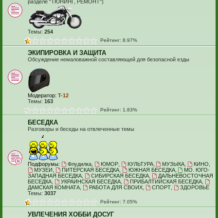
разделе "ТЮНИНГ, РЕМОНТ")
Темы:
254
Рейтинг: 8.97%
ЭКИПИРОВКА И ЗАЩИТА
Обсуждение немаловажной составляющей для безопасной езды
Модератор:
T-12
Темы:
163
Рейтинг: 1.83%
БЕСЕДКА
Разговоры и беседы на отвлеченные темы
Подфорумы:
Флудилка
,
ЮМОР
,
КУЛЬТУРА
,
МУЗЫКА
,
КИНО
,
МУЗЕИ
,
ПИТЕРСКАЯ БЕСЕДКА
,
ЮЖНАЯ БЕСЕДКА
,
МО. ЮГО-
ЗАПАДНАЯ БЕСЕДКА
,
СИБИРСКАЯ БЕСЕДКА
,
ДАЛЬНЕВОСТОЧНАЯ
БЕСЕДКА
,
УКРАИНСКАЯ БЕСЕДКА
,
ПРИБАЛТИЙСКАЯ БЕСЕДКА
,
ДАМСКАЯ КОМНАТА
,
РАБОТА ДЛЯ СВОИХ
,
СПОРТ
,
ЗДОРОВЬЕ
Темы:
3037
Рейтинг: 7.05%
УВЛЕЧЕНИЯ ХОББИ ДОСУГ