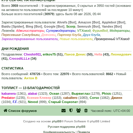
Всего
3959
посетителей :: 9 зарегистрированных, 0 скрытых и 3950 гостей (основано
на активности пользователей за последние 10 минут)
Больше всего посетителей (
30979
) здесь было 08 авг 2026, 05:44
Зарегистрированные пользователи:
Ahrefs [Bot]
,
Amazon [Bot]
,
Applebot [Bot]
,
Baidu [Spider]
,
Bing [Bot]
,
Google [Bot]
,
Scorp
,
Semrush [Bot]
,
Yandex [Bot]
Легенда:
Администраторы
,
Супермодераторы
,
VTXовод
,
ФурияВод
,
Модераторы
,
Пересевшие Соклубники
,
Девчонки
,
Партнер Клуба
,
Друг Клуба
,
Зарегистрированные пользователи
,
Новые пользователи
,
Проверенный VTXовод
ДНИ РОЖДЕНИЯ
Поздравляем:
Cheshir911
,
erikov75
(51),
Панов Денис
(50),
Hella
(43),
Леонидович
(41),
CrocodiLLLe
(34)
СТАТИСТИКА
Всего сообщений:
478726
• Всего тем:
22970
• Всего пользователей:
8662
• Новый
пользователь:
Антон В
ТОПЛИСТ — 13 БЛАГОДАРНОСТЕЙ
kabanera
(1361),
alabai
(1323),
Ocean
(1287),
Вырвиглаз
(1278),
Phisic
(1251),
Predator
(1235),
Ксения Клевер
(1153),
caballero
(1083),
Corso
(1062),
Джинн
(1034),
Г.Г.
(921),
Nevod
(899),
Старый Социопат
(894)
Список форумов
Часовой пояс:
UTC+04:00
Создано на основе
phpBB
® Forum Software © phpBB Limited
Русская поддержка phpBB
Конфиденциальность
|
Правила