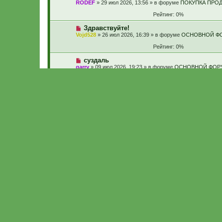
RODEF
» 29 июл 2026, 13:56 » в форуме
ПОКУПКА ПРО
Рейтинг: 0%
Здравствуйте!
Vojd528
» 26 июл 2026, 16:39 » в форуме
ОСНОВНОЙ Ф
Рейтинг: 0%
суздаль
garry
» 09 июл 2026, 19:23 » в форуме
ОСНОВНОЙ ФОР
Рейтинг: 0%
Здравствуйте!
mak123
» 19 июл 2026, 13:08 » в форуме
ОСНОВНОЙ Ф
Рейтинг: 0%
Продам обвес на мотоциклетку
Старый Социопат
» 28 июл 2026, 19:05 » в форуме
ПОК
Заднее крыло на VTX1800T 2008
Ker
» 18 июл 2026, 22:52 » в форуме
ПОКУПКА ПРОДАЖ
Куплю пружины сцепления Barnett
Aleksandr_krd
» 29 апр 2022, 21:17 » в форуме
ПОКУПК
Рейтинг: 0.01%
Запчасти 1800С
Poruchik
» 12 июл 2026, 21:02 » в форуме
ПОКУПКА ПР
Рейтинг: 0%