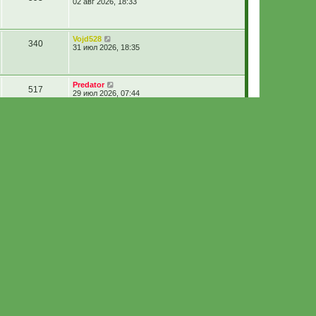
02 авг 2026, 18:33
Vojd528
340
31 июл 2026, 18:35
Predator
517
29 июл 2026, 07:44
Pauk
577
29 июл 2026, 02:15
Старый Социопат
180
28 июл 2026, 19:05
derby
548
28 июл 2026, 12:48
kastett
4092
17 июл 2026, 22:33
Гр. Вишенка
490
13 июл 2026, 14:13