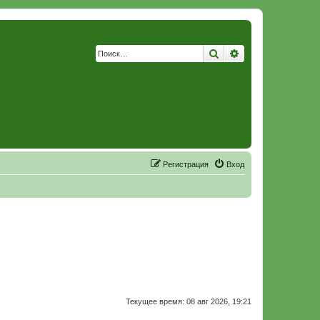
Поиск
Расширенный по
Р
е
г
и
с
т
р
а
ц
и
я
Вход
Текущее время: 08 авг 2026, 19:21