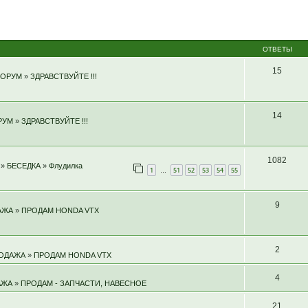
ОТВЕТЫ
15
ФОРУМ
»
ЗДРАВСТВУЙТЕ !!!
14
РУМ
»
ЗДРАВСТВУЙТЕ !!!
1082
»
БЕСЕДКА
»
Флудилка
1
51
52
53
54
55
…
9
АЖА
»
ПРОДАМ HONDA VTX
2
РОДАЖА
»
ПРОДАМ HONDA VTX
4
АЖА
»
ПРОДАМ - ЗАПЧАСТИ, НАВЕСНОЕ
21