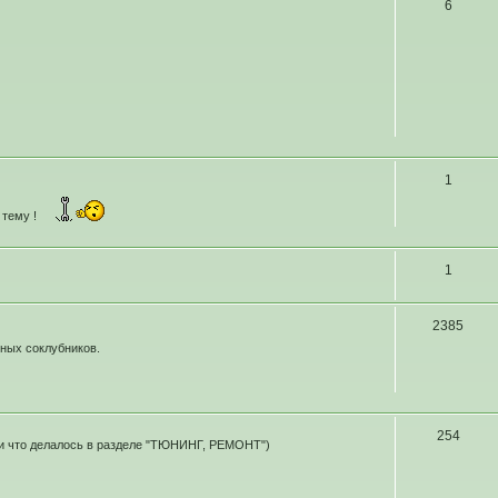
6
1
 тему !
1
2385
ных соклубников.
254
 и что делалось в разделе "ТЮНИНГ, РЕМОНТ")