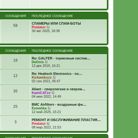
СООБЩЕНИЯ
ПОСЛЕДНЕЕ СООБЩЕНИЕ
СПАМЕРЫ ИЛИ СПАМ-БОТЫ
58
П
Predator
е
30 авг 2025, 18:38
р
е
й
т
и
СООБЩЕНИЯ
ПОСЛЕДНЕЕ СООБЩЕНИЕ
к
п
Re: GALFER - тормозные систем…
18
о
П
DeOnis
с
е
13 дек 2019, 16:21
л
р
е
е
Re: Healtech Electronics - по…
д
12
й
П
Kickambuzz
н
т
е
02 сен 2021, 05:47
е
и
р
м
к
е
Aliant - сверхлегкие и сверхм…
у
35
п
й
П
KamiCATze
с
о
т
е
04 июн 2022, 14:49
о
с
и
р
о
л
к
е
BMC Airfilters - воздушные фи…
б
е
25
п
й
П
Evrashka
щ
д
о
т
е
12 май 2025, 15:21
е
н
с
и
р
н
е
л
к
е
и
РЕМОНТ И ОБСЛУЖИВАНИЕ ПЛАСТИК…
м
е
3
п
й
ю
П
Predator
у
д
о
т
е
08 мар 2022, 21:53
с
н
с
и
р
о
е
л
к
е
о
м
е
п