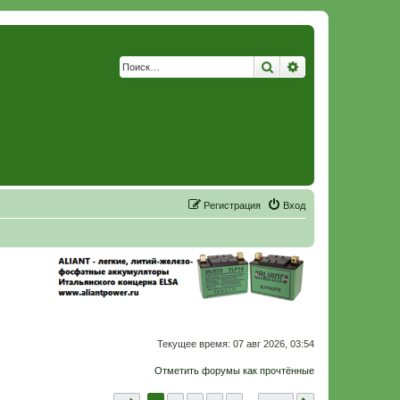
Поиск
Расширенный по
Р
е
г
и
с
т
р
а
ц
и
я
Вход
Текущее время: 07 авг 2026, 03:54
Отметить форумы как прочтённые