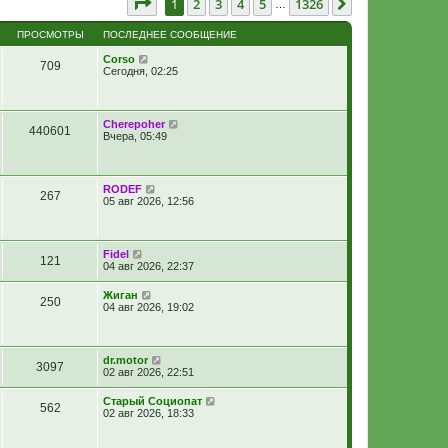
Страница
1
из
1326
1
2
3
4
5
1326
След.
…
ПРОСМОТРЫ
ПОСЛЕДНЕЕ СООБЩЕНИЕ
Corso
709
Сегодня, 02:25
Cherepoher
440601
Вчера, 05:49
RODEF
267
05 авг 2026, 12:56
Fidel
121
04 авг 2026, 22:37
Жиган
250
04 авг 2026, 19:02
dr.motor
3097
02 авг 2026, 22:51
Старый Социопат
562
02 авг 2026, 18:33