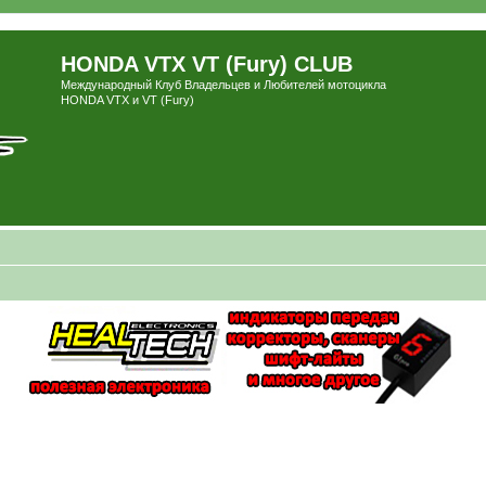
HONDA VTX VT (Fury) CLUB
Международный Клуб Владельцев и Любителей мотоцикла
HONDA VTX и VT (Fury)