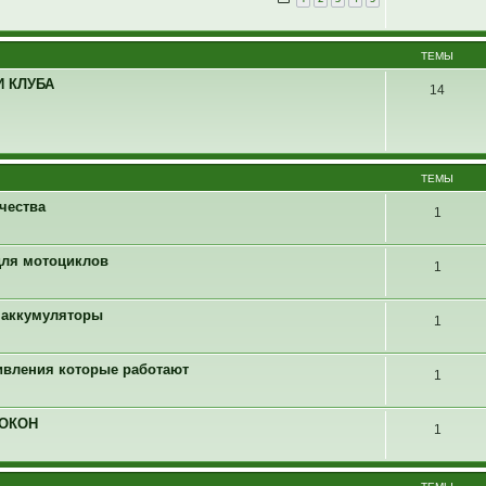
ТЕМЫ
 КЛУБА
14
ТЕМЫ
чества
1
 для мотоциклов
1
4 аккумуляторы
1
ивления которые работают
1
 ОКОН
1