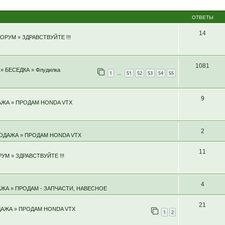
ОТВЕТЫ
14
ФОРУМ
»
ЗДРАВСТВУЙТЕ !!!
1081
»
БЕСЕДКА
»
Флудилка
1
51
52
53
54
55
…
9
АЖА
»
ПРОДАМ HONDA VTX
2
РОДАЖА
»
ПРОДАМ HONDA VTX
11
РУМ
»
ЗДРАВСТВУЙТЕ !!!
4
АЖА
»
ПРОДАМ - ЗАПЧАСТИ, НАВЕСНОЕ
21
ДАЖА
»
ПРОДАМ HONDA VTX
1
2