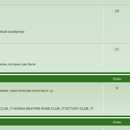
18
убной атрибутики
21
изни, которые уже были
ТЕМЫ
9
нии, туристические агенства и т.д.
CLUB
,
HONDA VALKYRIE RUNE CLUB
,
VICTORY CLUB
,
ТЕМЫ