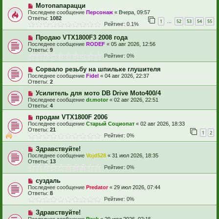
Мотопапарацци
Последнее сообщение
Персонаж
«
Вчера, 09:57
Ответы:
1082
1
52
53
54
55
…
Рейтинг: 0.1%
Продаю VTX1800F3 2008 года
Последнее сообщение
RODEF
«
05 авг 2026, 12:56
Ответы:
9
Рейтинг: 0%
Сорвало резьбу на шпильке глушителя
Последнее сообщение
Fidel
«
04 авг 2026, 22:37
Ответы:
2
Усилитель для мото DB Drive Moto400/4
Последнее сообщение
dr.motor
«
02 авг 2026, 22:51
Ответы:
4
продам VTX1800F 2006
Последнее сообщение
Старый Социопат
«
02 авг 2026, 18:33
Ответы:
21
1
2
Рейтинг: 0%
Здравствуйте!
Последнее сообщение
Vojd528
«
31 июл 2026, 18:35
Ответы:
13
Рейтинг: 0%
суздаль
Последнее сообщение
Predator
«
29 июл 2026, 07:44
Ответы:
8
Рейтинг: 0%
Здравствуйте!