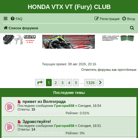
HONDA VTX VT (Fury) CLUB
Регистрация
FAQ
Р
е
г
и
с
т
р
а
ц
и
я
Вход
П
Список форумов
о
и
с
к
Текущее время: 08 авг 2026, 20:16
Отметить форумы как прочтённые
Страница
1
из
1326
1
2
3
4
5
1326
След.
…
Последние темы
привет из Волгограда
Последнее сообщение
Григорий58
«
Сегодня, 16:54
Ответы:
15
Рейтинг: 0.01%
Здравствуйте!
Последнее сообщение
Григорий58
«
Сегодня, 16:51
Ответы:
14
Рейтинг: 0%