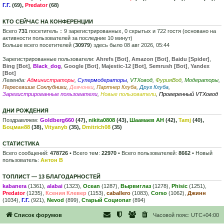
Г.Г.
(69),
Predator
(68)
КТО СЕЙЧАС НА КОНФЕРЕНЦИИ
Всего
731
посетитель :: 9 зарегистрированных, 0 скрытых и 722 гостя (основано на
активности пользователей за последние 10 минут)
Больше всего посетителей (
30979
) здесь было 08 авг 2026, 05:44
Зарегистрированные пользователи:
Ahrefs [Bot]
,
Amazon [Bot]
,
Baidu [Spider]
,
Bing [Bot]
,
Black_dog
,
Google [Bot]
,
Majestic-12 [Bot]
,
Semrush [Bot]
,
Yandex
[Bot]
Легенда:
Администраторы
,
Супермодераторы
,
VTXовод
,
ФурияВод
,
Модераторы
,
Пересевшие Соклубники
,
Девчонки
,
Партнер Клуба
,
Друг Клуба
,
Зарегистрированные пользователи
,
Новые пользователи
,
Проверенный VTXовод
ДНИ РОЖДЕНИЯ
Поздравляем:
Goldberg660
(47),
nikita0808
(43),
Шаамаев АН
(42),
Tamj
(40),
Боцман88
(38),
Vityanyb
(35),
Dmitrich08
(35)
СТАТИСТИКА
Всего сообщений:
478726
• Всего тем:
22970
• Всего пользователей:
8662
• Новый
пользователь:
Антон В
ТОПЛИСТ — 13 БЛАГОДАРНОСТЕЙ
kabanera
(1361),
alabai
(1323),
Ocean
(1287),
Вырвиглаз
(1278),
Phisic
(1251),
Predator
(1235),
Ксения Клевер
(1153),
caballero
(1083),
Corso
(1062),
Джинн
(1034),
Г.Г.
(921),
Nevod
(899),
Старый Социопат
(894)
Список форумов
Часовой пояс:
UTC+04:00