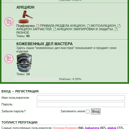
АУКЦИОН
Подфорумы:
ПРАВИЛА РАЗДЕЛА АУКЦИОН
,
МОТОАУКЦИОН
,
АУКЦИОН ЗАПЧАСТЕЙ
,
АУКЦИОН ЭКИПИРОВКИ И ЗАЩИТЫ
,
РАЗНОЕ
Темы:
95
КОЖЕВЕННЫХ ДЕЛ МАСТЕРА
Здесь наши "кожевенных дел мастера" показывают и продают свои
изделия
Темы:
14
Рейтинг: 0.55%
ВХОД
•
Р
Е
Г
И
С
Т
Р
А
Ц
И
Я
Имя пользователя:
Пароль:
Забыли пароль?
Запомнить меня
ТОПЛИСТ РЕПУТАЦИИ
Самые популярные пользователи:
Ксения Клевер
(94),
kabanera
(87),
alabai
(77),