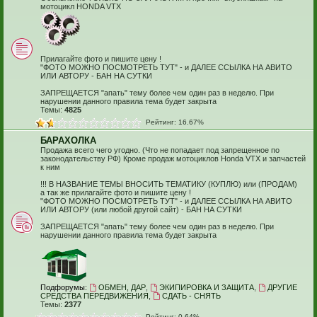
мотоцикл HONDA VTX
Прилагайте фото и пишите цену !
"ФОТО МОЖНО ПОСМОТРЕТЬ ТУТ" - и ДАЛЕЕ ССЫЛКА НА АВИТО
ИЛИ АВТОРУ - БАН НА СУТКИ
ЗАПРЕЩАЕТСЯ "апать" тему более чем один раз в неделю. При
нарушении данного правила тема будет закрыта
Темы:
4825
Рейтинг: 16.67%
БАРАХОЛКА
Продажа всего чего угодно. (Что не попадает под запрещенное по
законодательству РФ) Кроме продаж мотоциклов Honda VTX и запчастей
к ним
!!! В НАЗВАНИЕ ТЕМЫ ВНОСИТЬ ТЕМАТИКУ (КУПЛЮ) или (ПРОДАМ)
а так же прилагайте фото и пишите цену !
"ФОТО МОЖНО ПОСМОТРЕТЬ ТУТ" - и ДАЛЕЕ ССЫЛКА НА АВИТО
ИЛИ АВТОРУ (или любой другой сайт) - БАН НА СУТКИ
ЗАПРЕЩАЕТСЯ "апать" тему более чем один раз в неделю. При
нарушении данного правила тема будет закрыта
Подфорумы:
ОБМЕН, ДАР
,
ЭКИПИРОВКА И ЗАЩИТА
,
ДРУГИЕ
СРЕДСТВА ПЕРЕДВИЖЕНИЯ
,
СДАТЬ - СНЯТЬ
Темы:
2377
Рейтинг: 0.64%