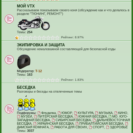
МОЙ VTX
Рассказываем показываем своего коня (обсуждение как и что делалось в
разделе "ТЮНИНГ, РЕМОНТ")
Темы:
254
Рейтинг: 8.97%
ЭКИПИРОВКА И ЗАЩИТА
Обсуждение немаловажной составляющей для безопасной езды
Модератор:
T-12
Темы:
163
Рейтинг: 1.83%
БЕСЕДКА
Разговоры и беседы на отвлеченные темы
Подфорумы:
Флудилка
,
ЮМОР
,
КУЛЬТУРА
,
МУЗЫКА
,
КИНО
,
МУЗЕИ
,
ПИТЕРСКАЯ БЕСЕДКА
,
ЮЖНАЯ БЕСЕДКА
,
МО. ЮГО-
ЗАПАДНАЯ БЕСЕДКА
,
СИБИРСКАЯ БЕСЕДКА
,
ДАЛЬНЕВОСТОЧНАЯ
БЕСЕДКА
,
УКРАИНСКАЯ БЕСЕДКА
,
ПРИБАЛТИЙСКАЯ БЕСЕДКА
,
ДАМСКАЯ КОМНАТА
,
РАБОТА ДЛЯ СВОИХ
,
СПОРТ
,
ЗДОРОВЬЕ
Темы:
3037