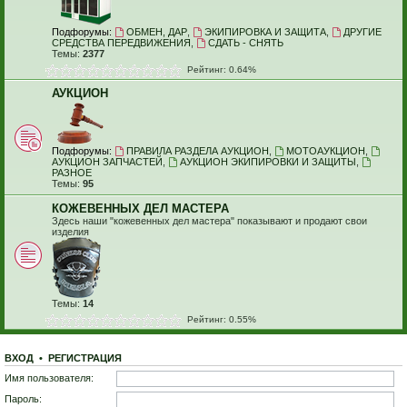
Подфорумы:
ОБМЕН, ДАР
,
ЭКИПИРОВКА И ЗАЩИТА
,
ДРУГИЕ
СРЕДСТВА ПЕРЕДВИЖЕНИЯ
,
СДАТЬ - СНЯТЬ
Темы:
2377
Рейтинг: 0.64%
АУКЦИОН
Подфорумы:
ПРАВИЛА РАЗДЕЛА АУКЦИОН
,
МОТОАУКЦИОН
,
АУКЦИОН ЗАПЧАСТЕЙ
,
АУКЦИОН ЭКИПИРОВКИ И ЗАЩИТЫ
,
РАЗНОЕ
Темы:
95
КОЖЕВЕННЫХ ДЕЛ МАСТЕРА
Здесь наши "кожевенных дел мастера" показывают и продают свои
изделия
Темы:
14
Рейтинг: 0.55%
ВХОД
•
Р
Е
Г
И
С
Т
Р
А
Ц
И
Я
Имя пользователя:
Пароль: