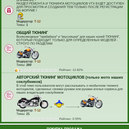
ВНИМАНИЕ !
РАЗДЕЛ РЕМОНТА И ТЮНИНГА МОТОЦИКЛОВ VTX БУДЕТ ДОСТУПЕН
ДЛЯ ПРОСМОТРА И СОЗДАНИЯ ТЕМ ТОЛЬКО ПОСЛЕ РЕГИСТРАЦИИ
НА ФОРУМЕ !
Модератор:
T-12
Темы:
1
ОБЩИЙ ТЮНИНГ
Всевозможные "прибабахи" и "вкусняшки" для наших коней ТЮНИНГ,
КОТОРЫЙ ПОДХОДИТ ТОЛЬКО ДЛЯ ОПРЕДЕЛЕННЫХ МОДЕЛЕЙ -
СТРОГО ПО РАЗДЕЛАМ
Модератор:
T-12
Темы:
260
Рейтинг: 12.82%
АВТОРСКИЙ ТЮНИНГ МОТОЦИКЛОВ (только мото наших
соклубников)
В этой теме пользователи могут рассказывать о необычном тюнинге
мотоциклов, сделанных своими руками или руками ателье-сервиса для
наших владельцев-соклубников
->
---------->
Модератор:
T-12
Темы:
21
Рейтинг: 0.55%