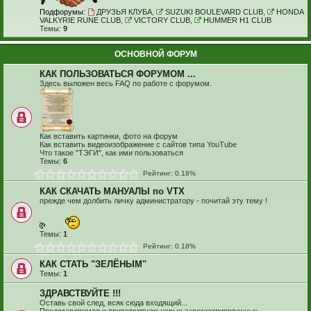
Подфорумы:
ДРУЗЬЯ КЛУБА
,
SUZUKI BOULEVARD CLUB
,
HONDA
VALKYRIE RUNE CLUB
,
VICTORY CLUB
,
HUMMER H1 CLUB
Темы:
9
ОСНОВНОЙ ФОРУМ
КАК ПОЛЬЗОВАТЬСЯ ФОРУМОМ ...
Здесь выложен весь FAQ по работе с форумом.
Как вставить картинки, фото на форум
Как вставить видеоизображение с сайтов типа YouTube
Что такое "ТЭГИ", как ими пользоваться
Темы:
6
Рейтинг: 0.18%
КАК СКАЧАТЬ МАНУАЛЫ по VTX
прежде чем долбить личку администратору - почитай эту тему !
Темы:
1
Рейтинг: 0.18%
КАК СТАТЬ "ЗЕЛЁНЫМ"
Темы:
1
ЗДРАВСТВУЙТЕ !!!
Оставь свой след, всяк сюда входящий...