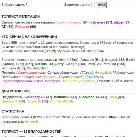
Забыли пароль?
Запомнить меня
ТОПЛИСТ РЕПУТАЦИИ
Самые популярные пользователи:
Ксения Клевер
(94),
kabanera
(87),
alabai
(77),
Г.Г.
(69),
Predator
(68)
КТО СЕЙЧАС НА КОНФЕРЕНЦИИ
Всего
590
посетителей :: 12 зарегистрированных, 0 скрытых и 578 гостей (основано
на активности пользователей за последние 10 минут)
Больше всего посетителей (
30979
) здесь было 08 авг 2026, 05:44
Зарегистрированные пользователи:
Ahrefs [Bot]
,
Amazon [Bot]
,
Андрей 282
,
Baidu
[Spider]
,
Bing [Bot]
,
DeOnis
,
DJ_Garry
,
Google [Bot]
,
mak123
,
PetalBot [Bot]
,
Semrush [Bot]
,
Yandex [Bot]
Легенда:
Администраторы
,
Супермодераторы
,
VTXовод
,
ФурияВод
,
Модераторы
,
Пересевшие Соклубники
,
Девчонки
,
Партнер Клуба
,
Друг Клуба
,
Зарегистрированные пользователи
,
Новые пользователи
,
Проверенный VTXовод
ДНИ РОЖДЕНИЯ
Поздравляем:
Goldberg660
(47),
nikita0808
(43),
Шаамаев АН
(42),
Tamj
(40),
Боцман88
(38),
Vityanyb
(35),
Dmitrich08
(35)
СТАТИСТИКА
Всего сообщений:
478726
• Всего тем:
22970
• Всего пользователей:
8662
• Новый
пользователь:
Антон В
ТОПЛИСТ — 13 БЛАГОДАРНОСТЕЙ