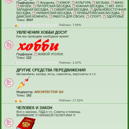
Подфорумы:
Флудилка
,
ЮМОР
,
КУЛЬТУРА
,
МУЗЫКА
,
КИНО
,
МУЗЕИ
,
ПИТЕРСКАЯ БЕСЕДКА
,
ЮЖНАЯ БЕСЕДКА
,
МО. ЮГО-
ЗАПАДНАЯ БЕСЕДКА
,
СИБИРСКАЯ БЕСЕДКА
,
ДАЛЬНЕВОСТОЧНАЯ
БЕСЕДКА
,
УКРАИНСКАЯ БЕСЕДКА
,
ПРИБАЛТИЙСКАЯ БЕСЕДКА
,
ДАМСКАЯ КОМНАТА
,
РАБОТА ДЛЯ СВОИХ
,
СПОРТ
,
ЗДОРОВЬЕ
Темы:
3037
Рейтинг: 7.05%
УВЛЕЧЕНИЯ ХОББИ ДОСУГ
Как мы проводим свободное время
Подфорум:
ЖИВОЙ УГОЛОК
Темы:
122
Рейтинг: 2.47%
ДРУГИЕ СРЕДСТВА ПЕРЕДВИЖЕНИЯ
Автомобили, катера, яхты, самолеты, вертолеты и т.п
Модератор:
ARCHITECTOR 110
Темы:
162
Рейтинг: 17.22%
ЧЕЛОВЕК И ЗАКОН
Все о законах, ПДД и т.п. Советы и помощь.
ВНИМАНИЕ !!! НИКАКОЙ ПОЛИТИКИ !!!