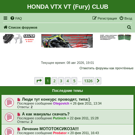
HONDA VTX VT (Fury) CLUB
Регистрация
FAQ
Р
е
г
и
с
т
р
а
ц
и
я
Вход
П
Список форумов
о
и
с
к
Текущее время: 08 авг 2026, 19:01
Отметить форумы как прочтённые
Страница
1
из
1326
1
2
3
4
5
1326
След.
…
Последние темы
Люди тут конкурс проводят, типа:)
Последнее сообщение
Olegovich
«
26 фев 2011, 13:34
Ответы:
2
А как мануалы скачать?
Последнее сообщение
Putinich
«
22 фев 2011, 15:28
Ответы:
2
Лечение МОТОТОКСИКОЗА!!!
Последнее сообщение
Predator
«
20 фев 2011, 16:43