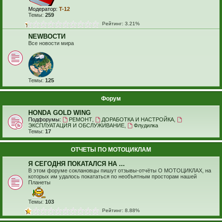
Модератор:
T-12
Темы:
259
Рейтинг: 3.21%
NEWВОСТИ
Все новости мира
Темы:
125
Форум
HONDA GOLD WING
Подфорумы:
РЕМОНТ
,
ДОРАБОТКА И НАСТРОЙКА
,
ЭКСПЛУАТАЦИЯ И ОБСЛУЖИВАНИЕ
,
Флудилка
Темы:
17
ОТЧЕТЫ ПО МОТОЦИКЛАМ
Я СЕГОДНЯ ПОКАТАЛСЯ НА ...
В этом форуме соклановцы пишут отзывы-отчёты О МОТОЦИКЛАХ, на
которых им удалось покататься по необъятным просторам нашей
Планеты
Темы:
103
Рейтинг: 8.88%