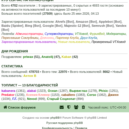
Всего
4702
посетителя :: 9 зарегистрированных, 0 скрытых и 4693 гостя (основано
на активности пользователей за последние 10 минут)
Больше всего посетителей (
27509
) здесь было 25 июн 2026, 04:13
Зарегистрированные пользователи:
Ahrefs [Bot]
,
Amazon [Bot]
,
Applebot [Bot]
,
Baidu [Spider]
,
Bing [Bot]
,
Google [Bot]
,
Majestic-12 [Bot]
,
Semrush [Bot]
,
Yandex
[Bot]
Легенда:
Администраторы
,
Супермодераторы
,
VTXовод
,
ФурияВод
,
Модераторы
,
Пересевшие Соклубники
,
Девчонки
,
Партнер Клуба
,
Друг Клуба
,
Зарегистрированные пользователи
,
Новые пользователи
,
Проверенный VTXовод
ДНИ РОЖДЕНИЯ
Поздравляем:
priwax
(51),
Anatolij
(47),
Kaban
(42)
СТАТИСТИКА
Всего сообщений:
478703
• Всего тем:
22970
• Всего пользователей:
8662
• Новый
пользователь:
Антон В
ТОПЛИСТ — 13 БЛАГОДАРНОСТЕЙ
kabanera
(1361),
alabai
(1323),
Ocean
(1287),
Вырвиглаз
(1278),
Phisic
(1251),
Predator
(1235),
Ксения Клевер
(1153),
caballero
(1083),
Corso
(1062),
Джинн
(1034),
Г.Г.
(921),
Nevod
(899),
Старый Социопат
(894)
Список форумов
Часовой пояс:
UTC+04:00
Создано на основе
phpBB
® Forum Software © phpBB Limited
Русская поддержка phpBB
Конфиденциальность
|
Правила