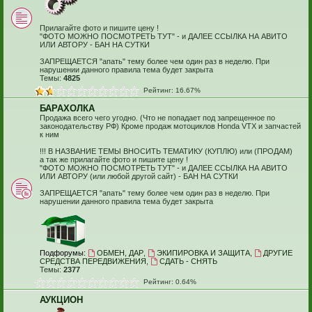
Прилагайте фото и пишите цену !
"ФОТО МОЖНО ПОСМОТРЕТЬ ТУТ" - и ДАЛЕЕ ССЫЛКА НА АВИТО
ИЛИ АВТОРУ - БАН НА СУТКИ
ЗАПРЕЩАЕТСЯ "апать" тему более чем один раз в неделю. При
нарушении данного правила тема будет закрыта
Темы:
4825
Рейтинг: 16.67%
БАРАХОЛКА
Продажа всего чего угодно. (Что не попадает под запрещенное по
законодательству РФ) Кроме продаж мотоциклов Honda VTX и запчастей
к ним
!!! В НАЗВАНИЕ ТЕМЫ ВНОСИТЬ ТЕМАТИКУ (КУПЛЮ) или (ПРОДАМ)
а так же прилагайте фото и пишите цену !
"ФОТО МОЖНО ПОСМОТРЕТЬ ТУТ" - и ДАЛЕЕ ССЫЛКА НА АВИТО
ИЛИ АВТОРУ (или любой другой сайт) - БАН НА СУТКИ
ЗАПРЕЩАЕТСЯ "апать" тему более чем один раз в неделю. При
нарушении данного правила тема будет закрыта
Подфорумы:
ОБМЕН, ДАР
,
ЭКИПИРОВКА И ЗАЩИТА
,
ДРУГИЕ
СРЕДСТВА ПЕРЕДВИЖЕНИЯ
,
СДАТЬ - СНЯТЬ
Темы:
2377
Рейтинг: 0.64%
АУКЦИОН