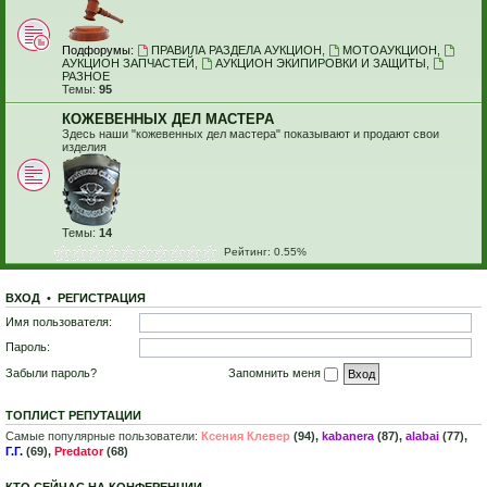
Подфорумы:
ПРАВИЛА РАЗДЕЛА АУКЦИОН
,
МОТОАУКЦИОН
,
АУКЦИОН ЗАПЧАСТЕЙ
,
АУКЦИОН ЭКИПИРОВКИ И ЗАЩИТЫ
,
РАЗНОЕ
Темы:
95
КОЖЕВЕННЫХ ДЕЛ МАСТЕРА
Здесь наши "кожевенных дел мастера" показывают и продают свои
изделия
Темы:
14
Рейтинг: 0.55%
ВХОД
•
Р
Е
Г
И
С
Т
Р
А
Ц
И
Я
Имя пользователя:
Пароль:
Забыли пароль?
Запомнить меня
ТОПЛИСТ РЕПУТАЦИИ
Самые популярные пользователи:
Ксения Клевер
(94),
kabanera
(87),
alabai
(77),
Г.Г.
(69),
Predator
(68)
КТО СЕЙЧАС НА КОНФЕРЕНЦИИ