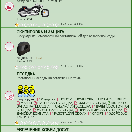
разделе "ТЮНИНГ, РЕМОНТ")
Темы:
254
Рейтинг: 8.97%
ЭКИПИРОВКА И ЗАЩИТА
Обсуждение немаловажной составляющей для безопасной езды
Модератор:
T-12
Темы:
163
Рейтинг: 1.83%
БЕСЕДКА
Разговоры и беседы на отвлеченные темы
Подфорумы:
Флудилка
,
ЮМОР
,
КУЛЬТУРА
,
МУЗЫКА
,
КИНО
,
МУЗЕИ
,
ПИТЕРСКАЯ БЕСЕДКА
,
ЮЖНАЯ БЕСЕДКА
,
МО. ЮГО-
ЗАПАДНАЯ БЕСЕДКА
,
СИБИРСКАЯ БЕСЕДКА
,
ДАЛЬНЕВОСТОЧНАЯ
БЕСЕДКА
,
УКРАИНСКАЯ БЕСЕДКА
,
ПРИБАЛТИЙСКАЯ БЕСЕДКА
,
ДАМСКАЯ КОМНАТА
,
РАБОТА ДЛЯ СВОИХ
,
СПОРТ
,
ЗДОРОВЬЕ
Темы:
3037
Рейтинг: 7.05%
УВЛЕЧЕНИЯ ХОББИ ДОСУГ