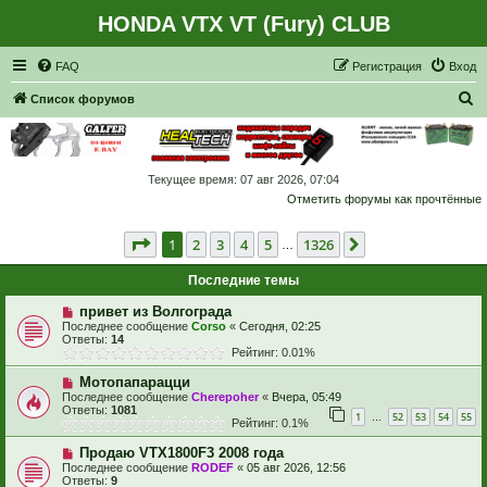
HONDA VTX VT (Fury) CLUB
Регистрация
FAQ
Р
е
г
и
с
т
р
а
ц
и
я
Вход
П
Список форумов
о
и
с
Текущее время: 07 авг 2026, 07:04
Отметить форумы как прочтённые
к
Страница
1
из
1326
1
2
3
4
5
1326
След.
…
Последние темы
привет из Волгограда
Последнее сообщение
Corso
«
Сегодня, 02:25
Ответы:
14
Рейтинг: 0.01%
Мотопапарацци
Последнее сообщение
Cherepoher
«
Вчера, 05:49
Ответы:
1081
1
52
53
54
55
…
Рейтинг: 0.1%
Продаю VTX1800F3 2008 года
Последнее сообщение
RODEF
«
05 авг 2026, 12:56
Ответы:
9