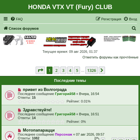
HONDA VTX VT (Fury) CLUB
Регистрация
FAQ
Р
е
г
и
с
т
р
а
ц
и
я
Вход
П
Список форумов
о
и
с
Текущее время: 09 авг 2026, 01:37
Отметить форумы как прочтённые
к
Страница
1
из
1326
1
2
3
4
5
1326
След.
…
Последние темы
привет из Волгограда
Последнее сообщение
Григорий58
«
Вчера, 16:54
Ответы:
15
Рейтинг: 0.01%
Здравствуйте!
Последнее сообщение
Григорий58
«
Вчера, 16:51
Ответы:
14
Рейтинг: 0%
Мотопапарацци
Последнее сообщение
Персонаж
«
07 авг 2026, 09:57
Ответы:
1082