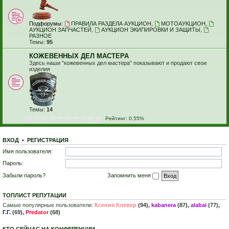
Подфорумы:
ПРАВИЛА РАЗДЕЛА АУКЦИОН
,
МОТОАУКЦИОН
,
АУКЦИОН ЗАПЧАСТЕЙ
,
АУКЦИОН ЭКИПИРОВКИ И ЗАЩИТЫ
,
РАЗНОЕ
Темы:
95
КОЖЕВЕННЫХ ДЕЛ МАСТЕРА
Здесь наши "кожевенных дел мастера" показывают и продают свои
изделия
Темы:
14
Рейтинг: 0.55%
ВХОД
•
Р
Е
Г
И
С
Т
Р
А
Ц
И
Я
Имя пользователя:
Пароль:
Забыли пароль?
Запомнить меня
ТОПЛИСТ РЕПУТАЦИИ
Самые популярные пользователи:
Ксения Клевер
(94),
kabanera
(87),
alabai
(77),
Г.Г.
(69),
Predator
(68)
КТО СЕЙЧАС НА КОНФЕРЕНЦИИ