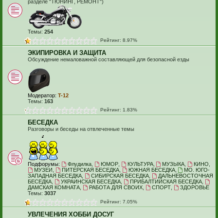
разделе "ТЮНИНГ, РЕМОНТ")
Темы:
254
Рейтинг: 8.97%
ЭКИПИРОВКА И ЗАЩИТА
Обсуждение немаловажной составляющей для безопасной езды
Модератор:
T-12
Темы:
163
Рейтинг: 1.83%
БЕСЕДКА
Разговоры и беседы на отвлеченные темы
Подфорумы:
Флудилка
,
ЮМОР
,
КУЛЬТУРА
,
МУЗЫКА
,
КИНО
,
МУЗЕИ
,
ПИТЕРСКАЯ БЕСЕДКА
,
ЮЖНАЯ БЕСЕДКА
,
МО. ЮГО-
ЗАПАДНАЯ БЕСЕДКА
,
СИБИРСКАЯ БЕСЕДКА
,
ДАЛЬНЕВОСТОЧНАЯ
БЕСЕДКА
,
УКРАИНСКАЯ БЕСЕДКА
,
ПРИБАЛТИЙСКАЯ БЕСЕДКА
,
ДАМСКАЯ КОМНАТА
,
РАБОТА ДЛЯ СВОИХ
,
СПОРТ
,
ЗДОРОВЬЕ
Темы:
3037
Рейтинг: 7.05%
УВЛЕЧЕНИЯ ХОББИ ДОСУГ