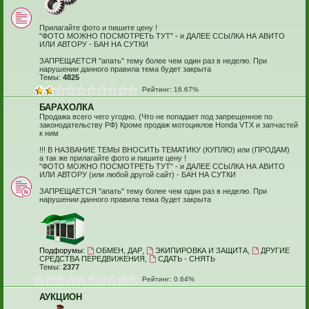
Прилагайте фото и пишите цену !
"ФОТО МОЖНО ПОСМОТРЕТЬ ТУТ" - и ДАЛЕЕ ССЫЛКА НА АВИТО
ИЛИ АВТОРУ - БАН НА СУТКИ
ЗАПРЕЩАЕТСЯ "апать" тему более чем один раз в неделю. При
нарушении данного правила тема будет закрыта
Темы:
4825
Рейтинг: 16.67%
БАРАХОЛКА
Продажа всего чего угодно. (Что не попадает под запрещенное по
законодательству РФ) Кроме продаж мотоциклов Honda VTX и запчастей
к ним
!!! В НАЗВАНИЕ ТЕМЫ ВНОСИТЬ ТЕМАТИКУ (КУПЛЮ) или (ПРОДАМ)
а так же прилагайте фото и пишите цену !
"ФОТО МОЖНО ПОСМОТРЕТЬ ТУТ" - и ДАЛЕЕ ССЫЛКА НА АВИТО
ИЛИ АВТОРУ (или любой другой сайт) - БАН НА СУТКИ
ЗАПРЕЩАЕТСЯ "апать" тему более чем один раз в неделю. При
нарушении данного правила тема будет закрыта
Подфорумы:
ОБМЕН, ДАР
,
ЭКИПИРОВКА И ЗАЩИТА
,
ДРУГИЕ
СРЕДСТВА ПЕРЕДВИЖЕНИЯ
,
СДАТЬ - СНЯТЬ
Темы:
2377
Рейтинг: 0.64%
АУКЦИОН