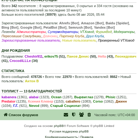
Всего
342
посетителя :: 8 зарегистрированных, 0 скрытых и 334 гостя (основано на
активности пользователей за последние 10 минут)
Больше всего посетителей (
30979
) здесь было 08 авг 2026, 05:44
Зарегистрированные пользователи:
Ahrefs [Bot]
,
Amazon [Bot]
,
Baidu [Spider]
,
Bing [Bot]
,
Google [Bot]
,
PetalBot [Bot]
,
Semrush [Bot]
,
Yandex [Bot]
Легенда:
Администраторы
,
Супермодераторы
,
VTXовод
,
ФурияВод
,
Модераторы
,
Пересевшие Соклубники
,
Девчонки
,
Партнер Клуба
,
Друг Клуба
,
Зарегистрированные пользователи
,
Новые пользователи
,
Проверенный VTXовод
ДНИ РОЖДЕНИЯ
Поздравляем:
Cheshir911
,
erikov75
(51),
Панов Денис
(50),
Hella
(43),
Леонидович
(41),
CrocodiLLLe
(34)
СТАТИСТИКА
Всего сообщений:
478726
• Всего тем:
22970
• Всего пользователей:
8662
• Новый
пользователь:
Антон В
ТОПЛИСТ — 13 БЛАГОДАРНОСТЕЙ
kabanera
(1361),
alabai
(1323),
Ocean
(1287),
Вырвиглаз
(1278),
Phisic
(1251),
Predator
(1235),
Ксения Клевер
(1153),
caballero
(1083),
Corso
(1062),
Джинн
(1034),
Г.Г.
(921),
Nevod
(899),
Старый Социопат
(894)
Список форумов
Часовой пояс:
UTC+04:00
Создано на основе
phpBB
® Forum Software © phpBB Limited
Русская поддержка phpBB
Конфиденциальность
|
Правила