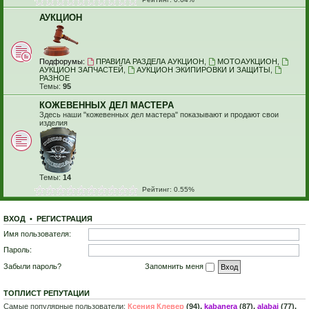
АУКЦИОН
Подфорумы:
ПРАВИЛА РАЗДЕЛА АУКЦИОН
,
МОТОАУКЦИОН
,
АУКЦИОН ЗАПЧАСТЕЙ
,
АУКЦИОН ЭКИПИРОВКИ И ЗАЩИТЫ
,
РАЗНОЕ
Темы:
95
КОЖЕВЕННЫХ ДЕЛ МАСТЕРА
Здесь наши "кожевенных дел мастера" показывают и продают свои
изделия
Темы:
14
Рейтинг: 0.55%
ВХОД
•
Р
Е
Г
И
С
Т
Р
А
Ц
И
Я
Имя пользователя:
Пароль:
Забыли пароль?
Запомнить меня
ТОПЛИСТ РЕПУТАЦИИ
Самые популярные пользователи:
Ксения Клевер
(94),
kabanera
(87),
alabai
(77),