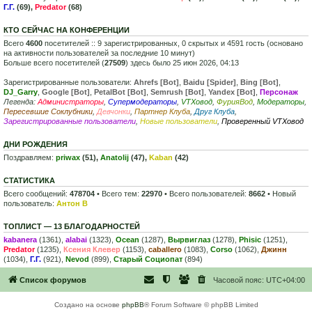
Г.Г.
(69),
Predator
(68)
КТО СЕЙЧАС НА КОНФЕРЕНЦИИ
Всего
4600
посетителей :: 9 зарегистрированных, 0 скрытых и 4591 гость (основано
на активности пользователей за последние 10 минут)
Больше всего посетителей (
27509
) здесь было 25 июн 2026, 04:13
Зарегистрированные пользователи:
Ahrefs [Bot]
,
Baidu [Spider]
,
Bing [Bot]
,
DJ_Garry
,
Google [Bot]
,
PetalBot [Bot]
,
Semrush [Bot]
,
Yandex [Bot]
,
Персонаж
Легенда:
Администраторы
,
Супермодераторы
,
VTXовод
,
ФурияВод
,
Модераторы
,
Пересевшие Соклубники
,
Девчонки
,
Партнер Клуба
,
Друг Клуба
,
Зарегистрированные пользователи
,
Новые пользователи
,
Проверенный VTXовод
ДНИ РОЖДЕНИЯ
Поздравляем:
priwax
(51),
Anatolij
(47),
Kaban
(42)
СТАТИСТИКА
Всего сообщений:
478704
• Всего тем:
22970
• Всего пользователей:
8662
• Новый
пользователь:
Антон В
ТОПЛИСТ — 13 БЛАГОДАРНОСТЕЙ
kabanera
(1361),
alabai
(1323),
Ocean
(1287),
Вырвиглаз
(1278),
Phisic
(1251),
Predator
(1235),
Ксения Клевер
(1153),
caballero
(1083),
Corso
(1062),
Джинн
(1034),
Г.Г.
(921),
Nevod
(899),
Старый Социопат
(894)
Список форумов
Часовой пояс:
UTC+04:00
Создано на основе
phpBB
® Forum Software © phpBB Limited