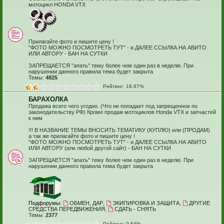
мотоцикл HONDA VTX
Прилагайте фото и пишите цену !
"ФОТО МОЖНО ПОСМОТРЕТЬ ТУТ" - и ДАЛЕЕ ССЫЛКА НА АВИТО
ИЛИ АВТОРУ - БАН НА СУТКИ
ЗАПРЕЩАЕТСЯ "апать" тему более чем один раз в неделю. При
нарушении данного правила тема будет закрыта
Темы:
4825
Рейтинг: 16.67%
БАРАХОЛКА
Продажа всего чего угодно. (Что не попадает под запрещенное по
законодательству РФ) Кроме продаж мотоциклов Honda VTX и запчастей
к ним
!!! В НАЗВАНИЕ ТЕМЫ ВНОСИТЬ ТЕМАТИКУ (КУПЛЮ) или (ПРОДАМ)
а так же прилагайте фото и пишите цену !
"ФОТО МОЖНО ПОСМОТРЕТЬ ТУТ" - и ДАЛЕЕ ССЫЛКА НА АВИТО
ИЛИ АВТОРУ (или любой другой сайт) - БАН НА СУТКИ
ЗАПРЕЩАЕТСЯ "апать" тему более чем один раз в неделю. При
нарушении данного правила тема будет закрыта
Подфорумы:
ОБМЕН, ДАР
,
ЭКИПИРОВКА И ЗАЩИТА
,
ДРУГИЕ
СРЕДСТВА ПЕРЕДВИЖЕНИЯ
,
СДАТЬ - СНЯТЬ
Темы:
2377
Рейтинг: 0.64%