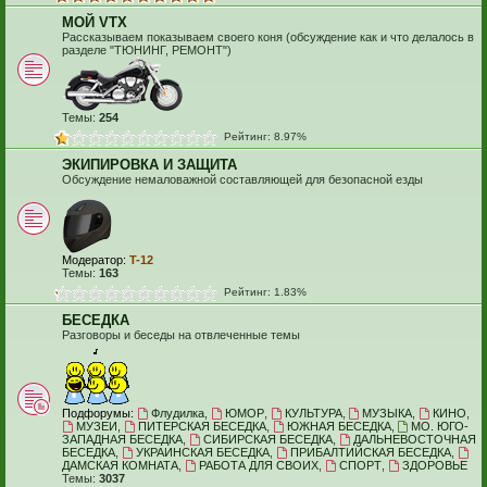
МОЙ VTX
Рассказываем показываем своего коня (обсуждение как и что делалось в
разделе "ТЮНИНГ, РЕМОНТ")
Темы:
254
Рейтинг: 8.97%
ЭКИПИРОВКА И ЗАЩИТА
Обсуждение немаловажной составляющей для безопасной езды
Модератор:
T-12
Темы:
163
Рейтинг: 1.83%
БЕСЕДКА
Разговоры и беседы на отвлеченные темы
Подфорумы:
Флудилка
,
ЮМОР
,
КУЛЬТУРА
,
МУЗЫКА
,
КИНО
,
МУЗЕИ
,
ПИТЕРСКАЯ БЕСЕДКА
,
ЮЖНАЯ БЕСЕДКА
,
МО. ЮГО-
ЗАПАДНАЯ БЕСЕДКА
,
СИБИРСКАЯ БЕСЕДКА
,
ДАЛЬНЕВОСТОЧНАЯ
БЕСЕДКА
,
УКРАИНСКАЯ БЕСЕДКА
,
ПРИБАЛТИЙСКАЯ БЕСЕДКА
,
ДАМСКАЯ КОМНАТА
,
РАБОТА ДЛЯ СВОИХ
,
СПОРТ
,
ЗДОРОВЬЕ
Темы:
3037