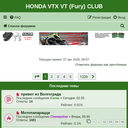
HONDA VTX VT (Fury) CLUB
Регистрация
FAQ
Р
е
г
и
с
т
р
а
ц
и
я
Вход
П
Список форумов
о
и
с
к
Текущее время: 07 авг 2026, 09:57
Отметить форумы как прочтённые
Страница
1
из
1326
1
2
3
4
5
1326
След.
…
Последние темы
привет из Волгограда
Последнее сообщение
Corso
«
Сегодня, 02:25
Ответы:
14
Рейтинг: 0.01%
Мотопапарацци
Последнее сообщение
Cherepoher
«
Вчера, 05:49
Ответы:
1081
1
52
53
54
55
…
Рейтинг: 0.1%