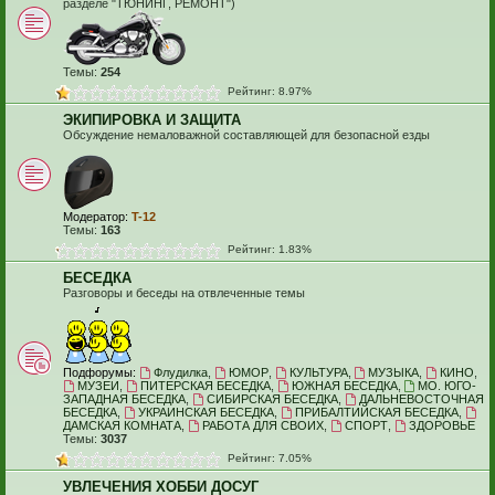
разделе "ТЮНИНГ, РЕМОНТ")
Темы:
254
Рейтинг: 8.97%
ЭКИПИРОВКА И ЗАЩИТА
Обсуждение немаловажной составляющей для безопасной езды
Модератор:
T-12
Темы:
163
Рейтинг: 1.83%
БЕСЕДКА
Разговоры и беседы на отвлеченные темы
Подфорумы:
Флудилка
,
ЮМОР
,
КУЛЬТУРА
,
МУЗЫКА
,
КИНО
,
МУЗЕИ
,
ПИТЕРСКАЯ БЕСЕДКА
,
ЮЖНАЯ БЕСЕДКА
,
МО. ЮГО-
ЗАПАДНАЯ БЕСЕДКА
,
СИБИРСКАЯ БЕСЕДКА
,
ДАЛЬНЕВОСТОЧНАЯ
БЕСЕДКА
,
УКРАИНСКАЯ БЕСЕДКА
,
ПРИБАЛТИЙСКАЯ БЕСЕДКА
,
ДАМСКАЯ КОМНАТА
,
РАБОТА ДЛЯ СВОИХ
,
СПОРТ
,
ЗДОРОВЬЕ
Темы:
3037
Рейтинг: 7.05%
УВЛЕЧЕНИЯ ХОББИ ДОСУГ