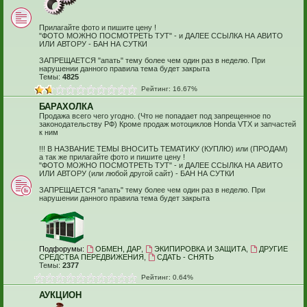
Прилагайте фото и пишите цену !
"ФОТО МОЖНО ПОСМОТРЕТЬ ТУТ" - и ДАЛЕЕ ССЫЛКА НА АВИТО
ИЛИ АВТОРУ - БАН НА СУТКИ
ЗАПРЕЩАЕТСЯ "апать" тему более чем один раз в неделю. При
нарушении данного правила тема будет закрыта
Темы:
4825
Рейтинг: 16.67%
БАРАХОЛКА
Продажа всего чего угодно. (Что не попадает под запрещенное по
законодательству РФ) Кроме продаж мотоциклов Honda VTX и запчастей
к ним
!!! В НАЗВАНИЕ ТЕМЫ ВНОСИТЬ ТЕМАТИКУ (КУПЛЮ) или (ПРОДАМ)
а так же прилагайте фото и пишите цену !
"ФОТО МОЖНО ПОСМОТРЕТЬ ТУТ" - и ДАЛЕЕ ССЫЛКА НА АВИТО
ИЛИ АВТОРУ (или любой другой сайт) - БАН НА СУТКИ
ЗАПРЕЩАЕТСЯ "апать" тему более чем один раз в неделю. При
нарушении данного правила тема будет закрыта
Подфорумы:
ОБМЕН, ДАР
,
ЭКИПИРОВКА И ЗАЩИТА
,
ДРУГИЕ
СРЕДСТВА ПЕРЕДВИЖЕНИЯ
,
СДАТЬ - СНЯТЬ
Темы:
2377
Рейтинг: 0.64%
АУКЦИОН