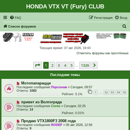
HONDA VTX VT (Fury) CLUB
Регистрация
FAQ
Р
е
г
и
с
т
р
а
ц
и
я
Вход
П
Список форумов
о
и
с
Текущее время: 07 авг 2026, 19:43
Отметить форумы как прочтённые
к
Страница
1
из
1326
1
2
3
4
5
1326
След.
…
Последние темы
Мотопапарацци
Последнее сообщение
Персонаж
«
Сегодня, 09:57
Ответы:
1082
1
52
53
54
55
…
Рейтинг: 0.1%
привет из Волгограда
Последнее сообщение
Corso
«
Сегодня, 02:25
Ответы:
14
Рейтинг: 0.01%
Продаю VTX1800F3 2008 года
Последнее сообщение
RODEF
«
05 авг 2026, 12:56
Ответы:
9