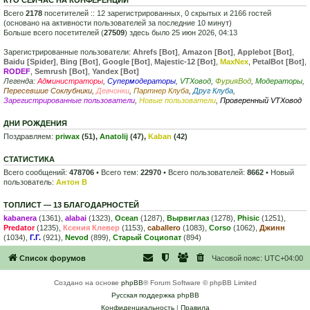
Всего
2178
посетителей :: 12 зарегистрированных, 0 скрытых и 2166 гостей
(основано на активности пользователей за последние 10 минут)
Больше всего посетителей (
27509
) здесь было 25 июн 2026, 04:13
Зарегистрированные пользователи:
Ahrefs [Bot]
,
Amazon [Bot]
,
Applebot [Bot]
,
Baidu [Spider]
,
Bing [Bot]
,
Google [Bot]
,
Majestic-12 [Bot]
,
MaxNex
,
PetalBot [Bot]
,
RODEF
,
Semrush [Bot]
,
Yandex [Bot]
Легенда:
Администраторы
,
Супермодераторы
,
VTXовод
,
ФурияВод
,
Модераторы
,
Пересевшие Соклубники
,
Девчонки
,
Партнер Клуба
,
Друг Клуба
,
Зарегистрированные пользователи
,
Новые пользователи
,
Проверенный VTXовод
ДНИ РОЖДЕНИЯ
Поздравляем:
priwax
(51),
Anatolij
(47),
Kaban
(42)
СТАТИСТИКА
Всего сообщений:
478706
• Всего тем:
22970
• Всего пользователей:
8662
• Новый
пользователь:
Антон В
ТОПЛИСТ — 13 БЛАГОДАРНОСТЕЙ
kabanera
(1361),
alabai
(1323),
Ocean
(1287),
Вырвиглаз
(1278),
Phisic
(1251),
Predator
(1235),
Ксения Клевер
(1153),
caballero
(1083),
Corso
(1062),
Джинн
(1034),
Г.Г.
(921),
Nevod
(899),
Старый Социопат
(894)
Список форумов
Часовой пояс:
UTC+04:00
Создано на основе
phpBB
® Forum Software © phpBB Limited
Русская поддержка phpBB
Конфиденциальность
|
Правила