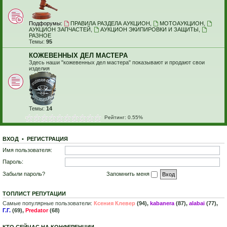
Подфорумы:
ПРАВИЛА РАЗДЕЛА АУКЦИОН
,
МОТОАУКЦИОН
,
АУКЦИОН ЗАПЧАСТЕЙ
,
АУКЦИОН ЭКИПИРОВКИ И ЗАЩИТЫ
,
РАЗНОЕ
Темы:
95
КОЖЕВЕННЫХ ДЕЛ МАСТЕРА
Здесь наши "кожевенных дел мастера" показывают и продают свои
изделия
Темы:
14
Рейтинг: 0.55%
ВХОД
•
Р
Е
Г
И
С
Т
Р
А
Ц
И
Я
Имя пользователя:
Пароль:
Забыли пароль?
Запомнить меня
ТОПЛИСТ РЕПУТАЦИИ
Самые популярные пользователи:
Ксения Клевер
(94),
kabanera
(87),
alabai
(77),
Г.Г.
(69),
Predator
(68)
КТО СЕЙЧАС НА КОНФЕРЕНЦИИ