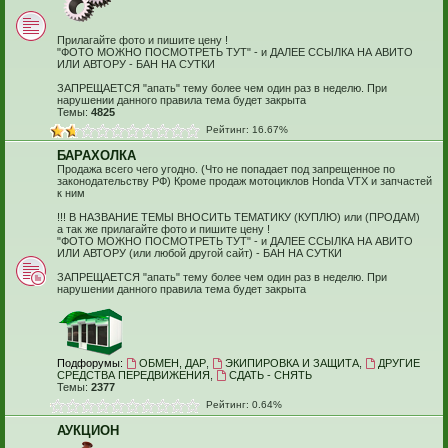
Прилагайте фото и пишите цену !
"ФОТО МОЖНО ПОСМОТРЕТЬ ТУТ" - и ДАЛЕЕ ССЫЛКА НА АВИТО
ИЛИ АВТОРУ - БАН НА СУТКИ
ЗАПРЕЩАЕТСЯ "апать" тему более чем один раз в неделю. При
нарушении данного правила тема будет закрыта
Темы:
4825
Рейтинг: 16.67%
БАРАХОЛКА
Продажа всего чего угодно. (Что не попадает под запрещенное по
законодательству РФ) Кроме продаж мотоциклов Honda VTX и запчастей
к ним
!!! В НАЗВАНИЕ ТЕМЫ ВНОСИТЬ ТЕМАТИКУ (КУПЛЮ) или (ПРОДАМ)
а так же прилагайте фото и пишите цену !
"ФОТО МОЖНО ПОСМОТРЕТЬ ТУТ" - и ДАЛЕЕ ССЫЛКА НА АВИТО
ИЛИ АВТОРУ (или любой другой сайт) - БАН НА СУТКИ
ЗАПРЕЩАЕТСЯ "апать" тему более чем один раз в неделю. При
нарушении данного правила тема будет закрыта
Подфорумы:
ОБМЕН, ДАР
,
ЭКИПИРОВКА И ЗАЩИТА
,
ДРУГИЕ
СРЕДСТВА ПЕРЕДВИЖЕНИЯ
,
СДАТЬ - СНЯТЬ
Темы:
2377
Рейтинг: 0.64%
АУКЦИОН