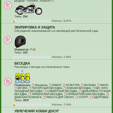
разделе "ТЮНИНГ, РЕМОНТ")
Темы:
254
Рейтинг: 8.97%
ЭКИПИРОВКА И ЗАЩИТА
Обсуждение немаловажной составляющей для безопасной езды
Модератор:
T-12
Темы:
163
Рейтинг: 1.83%
БЕСЕДКА
Разговоры и беседы на отвлеченные темы
Подфорумы:
Флудилка
,
ЮМОР
,
КУЛЬТУРА
,
МУЗЫКА
,
КИНО
,
МУЗЕИ
,
ПИТЕРСКАЯ БЕСЕДКА
,
ЮЖНАЯ БЕСЕДКА
,
МО. ЮГО-
ЗАПАДНАЯ БЕСЕДКА
,
СИБИРСКАЯ БЕСЕДКА
,
ДАЛЬНЕВОСТОЧНАЯ
БЕСЕДКА
,
УКРАИНСКАЯ БЕСЕДКА
,
ПРИБАЛТИЙСКАЯ БЕСЕДКА
,
ДАМСКАЯ КОМНАТА
,
РАБОТА ДЛЯ СВОИХ
,
СПОРТ
,
ЗДОРОВЬЕ
Темы:
3037
Рейтинг: 7.05%
УВЛЕЧЕНИЯ ХОББИ ДОСУГ