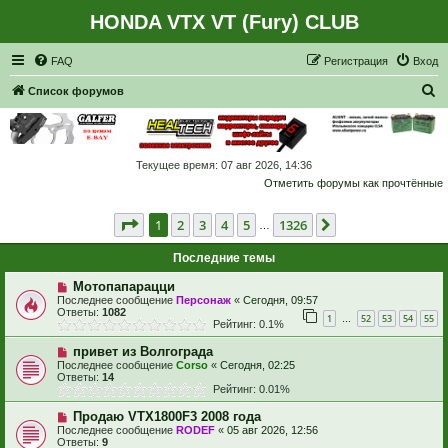
HONDA VTX VT (Fury) CLUB
Регистрация
FAQ
Р
е
г
и
с
т
р
а
ц
и
я
Вход
П
Список форумов
о
и
с
Текущее время: 07 авг 2026, 14:36
Отметить форумы как прочтённые
к
Страница
1
из
1326
1
2
3
4
5
1326
След.
…
Последние темы
Мотопапарацци
Последнее сообщение
Персонаж
«
Сегодня, 09:57
Ответы:
1082
1
52
53
54
55
…
Рейтинг: 0.1%
привет из Волгограда
Последнее сообщение
Corso
«
Сегодня, 02:25
Ответы:
14
Рейтинг: 0.01%
Продаю VTX1800F3 2008 года
Последнее сообщение
RODEF
«
05 авг 2026, 12:56
Ответы:
9