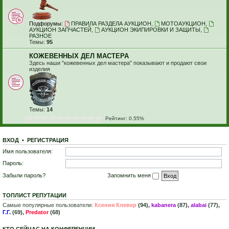
Подфорумы:
ПРАВИЛА РАЗДЕЛА АУКЦИОН
,
МОТОАУКЦИОН
,
АУКЦИОН ЗАПЧАСТЕЙ
,
АУКЦИОН ЭКИПИРОВКИ И ЗАЩИТЫ
,
РАЗНОЕ
Темы:
95
КОЖЕВЕННЫХ ДЕЛ МАСТЕРА
Здесь наши "кожевенных дел мастера" показывают и продают свои
изделия
Темы:
14
Рейтинг: 0.55%
ВХОД
•
Р
Е
Г
И
С
Т
Р
А
Ц
И
Я
Имя пользователя:
Пароль:
Забыли пароль?
Запомнить меня
ТОПЛИСТ РЕПУТАЦИИ
Самые популярные пользователи:
Ксения Клевер
(94),
kabanera
(87),
alabai
(77),
Г.Г.
(69),
Predator
(68)
КТО СЕЙЧАС НА КОНФЕРЕНЦИИ