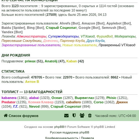
Всего
1123
посетителя :: 9 зарегистрированных, 0 скрытых и 1114 гостей (основано
на активности пользователей за последние 10 минут)
Больше всего посетителей (
27509
) здесь было 25 июн 2026, 04:13
Зарегистрированные пользователи:
Ahrefs [Bot]
,
Amazon [Bot]
,
Applebot [Bot]
,
Baidu [Spider]
,
Bing [Bot]
,
Старый Социопат
,
Google [Bot]
,
Semrush [Bot]
,
Yandex [Bot]
Легенда:
Администраторы
,
Супермодераторы
,
VTXовод
,
ФурияВод
,
Модераторы
,
Пересевшие Соклубники
,
Девчонки
,
Партнер Клуба
,
Друг Клуба
,
Зарегистрированные пользователи
,
Новые пользователи
,
Проверенный VTXовод
ДНИ РОЖДЕНИЯ
Поздравляем:
priwax
(51),
Anatolij
(47),
Kaban
(42)
СТАТИСТИКА
Всего сообщений:
478705
• Всего тем:
22970
• Всего пользователей:
8662
• Новый
пользователь:
Антон В
ТОПЛИСТ — 13 БЛАГОДАРНОСТЕЙ
kabanera
(1361),
alabai
(1323),
Ocean
(1287),
Вырвиглаз
(1278),
Phisic
(1251),
Predator
(1235),
Ксения Клевер
(1153),
caballero
(1083),
Corso
(1062),
Джинн
(1034),
Г.Г.
(921),
Nevod
(899),
Старый Социопат
(894)
Список форумов
Часовой пояс:
UTC+04:00
Создано на основе
phpBB
® Forum Software © phpBB Limited
Русская поддержка phpBB
Конфиденциальность
|
Правила