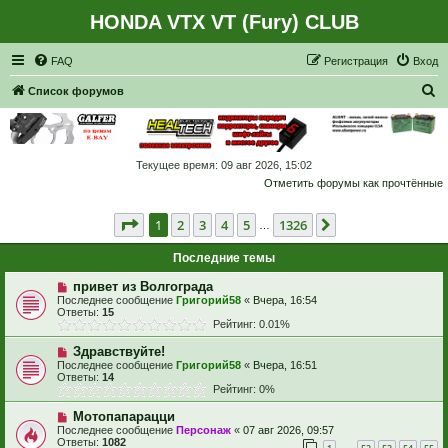
HONDA VTX VT (Fury) CLUB
Регистрация
FAQ
Р
е
г
и
с
т
р
а
ц
и
я
Вход
П
Список форумов
о
и
с
Текущее время: 09 авг 2026, 15:02
Отметить форумы как прочтённые
к
Страница
1
из
1326
1
2
3
4
5
1326
След.
…
Последние темы
привет из Волгограда
Последнее сообщение
Григорий58
«
Вчера, 16:54
Ответы:
15
Рейтинг: 0.01%
Здравствуйте!
Последнее сообщение
Григорий58
«
Вчера, 16:51
Ответы:
14
Рейтинг: 0%
Мотопапарацци
Последнее сообщение
Персонаж
«
07 авг 2026, 09:57
Ответы:
1082