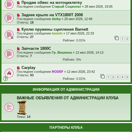
Продам обвес на мотоциклетку
Последнее сообщение
Старый Социопат
«
28 июл 2026, 19:05
Заднее крыло на VTX1800T 2008
Последнее сообщение
derby
«
28 июл 2026, 12:48
Ответы:
18
Куплю пружины сцепления Barnett
Последнее сообщение
kastett
«
17 июл 2026, 22:33
Ответы:
27
1
2
Рейтинг: 0.01%
Запчасти 1800С
Последнее сообщение
Гр. Вишенка
«
13 июл 2026, 14:13
Ответы:
7
Рейтинг: 0%
Carplay
Последнее сообщение
RODEF
«
12 июл 2026, 23:42
Ответы:
93
1
2
3
4
5
Рейтинг: 0.01%
ИНФОРМАЦИЯ ОТ АДМИНИСТРАЦИИ
ВАЖНЫЕ ОБЪЯВЛЕНИЯ ОТ АДМИНИСТРАЦИИ КЛУБА
Темы:
14
ПАРТНЕРЫ КЛУБА