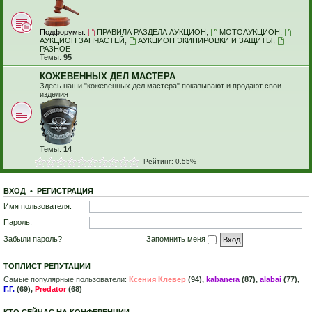
Подфорумы:
ПРАВИЛА РАЗДЕЛА АУКЦИОН
,
МОТОАУКЦИОН
,
АУКЦИОН ЗАПЧАСТЕЙ
,
АУКЦИОН ЭКИПИРОВКИ И ЗАЩИТЫ
,
РАЗНОЕ
Темы:
95
КОЖЕВЕННЫХ ДЕЛ МАСТЕРА
Здесь наши "кожевенных дел мастера" показывают и продают свои
изделия
Темы:
14
Рейтинг: 0.55%
ВХОД
•
Р
Е
Г
И
С
Т
Р
А
Ц
И
Я
Имя пользователя:
Пароль:
Забыли пароль?
Запомнить меня
ТОПЛИСТ РЕПУТАЦИИ
Самые популярные пользователи:
Ксения Клевер
(94),
kabanera
(87),
alabai
(77),
Г.Г.
(69),
Predator
(68)
КТО СЕЙЧАС НА КОНФЕРЕНЦИИ