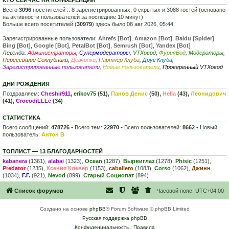
Всего
3096
посетителей :: 8 зарегистрированных, 0 скрытых и 3088 гостей (основано
на активности пользователей за последние 10 минут)
Больше всего посетителей (
30979
) здесь было 08 авг 2026, 05:44
Зарегистрированные пользователи:
Ahrefs [Bot]
,
Amazon [Bot]
,
Baidu [Spider]
,
Bing [Bot]
,
Google [Bot]
,
PetalBot [Bot]
,
Semrush [Bot]
,
Yandex [Bot]
Легенда:
Администраторы
,
Супермодераторы
,
VTXовод
,
ФурияВод
,
Модераторы
,
Пересевшие Соклубники
,
Девчонки
,
Партнер Клуба
,
Друг Клуба
,
Зарегистрированные пользователи
,
Новые пользователи
,
Проверенный VTXовод
ДНИ РОЖДЕНИЯ
Поздравляем:
Cheshir911
,
erikov75
(51),
Панов Денис
(50),
Hella
(43),
Леонидович
(41),
CrocodiLLLe
(34)
СТАТИСТИКА
Всего сообщений:
478726
• Всего тем:
22970
• Всего пользователей:
8662
• Новый
пользователь:
Антон В
ТОПЛИСТ — 13 БЛАГОДАРНОСТЕЙ
kabanera
(1361),
alabai
(1323),
Ocean
(1287),
Вырвиглаз
(1278),
Phisic
(1251),
Predator
(1235),
Ксения Клевер
(1153),
caballero
(1083),
Corso
(1062),
Джинн
(1034),
Г.Г.
(921),
Nevod
(899),
Старый Социопат
(894)
Список форумов
Часовой пояс:
UTC+04:00
Создано на основе
phpBB
® Forum Software © phpBB Limited
Русская поддержка phpBB
Конфиденциальность
|
Правила