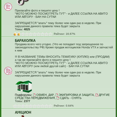
Прилагайте фото и пишите цену !
"ФОТО МОЖНО ПОСМОТРЕТЬ ТУТ" - и ДАЛЕЕ ССЫЛКА НА АВИТО
ИЛИ АВТОРУ - БАН НА СУТКИ
ЗАПРЕЩАЕТСЯ "апать" тему более чем один раз в неделю. При
нарушении данного правила тема будет закрыта
Темы:
4825
Рейтинг: 16.67%
БАРАХОЛКА
Продажа всего чего угодно. (Что не попадает под запрещенное по
законодательству РФ) Кроме продаж мотоциклов Honda VTX и запчастей
к ним
!!! В НАЗВАНИЕ ТЕМЫ ВНОСИТЬ ТЕМАТИКУ (КУПЛЮ) или (ПРОДАМ)
а так же прилагайте фото и пишите цену !
"ФОТО МОЖНО ПОСМОТРЕТЬ ТУТ" - и ДАЛЕЕ ССЫЛКА НА АВИТО
ИЛИ АВТОРУ (или любой другой сайт) - БАН НА СУТКИ
ЗАПРЕЩАЕТСЯ "апать" тему более чем один раз в неделю. При
нарушении данного правила тема будет закрыта
Подфорумы:
ОБМЕН, ДАР
,
ЭКИПИРОВКА И ЗАЩИТА
,
ДРУГИЕ
СРЕДСТВА ПЕРЕДВИЖЕНИЯ
,
СДАТЬ - СНЯТЬ
Темы:
2377
Рейтинг: 0.64%
АУКЦИОН