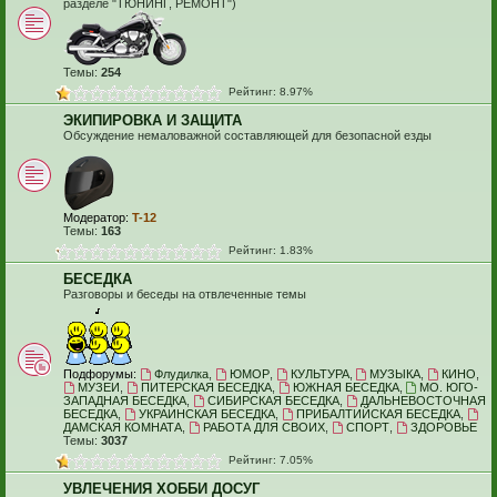
разделе "ТЮНИНГ, РЕМОНТ")
Темы:
254
Рейтинг: 8.97%
ЭКИПИРОВКА И ЗАЩИТА
Обсуждение немаловажной составляющей для безопасной езды
Модератор:
T-12
Темы:
163
Рейтинг: 1.83%
БЕСЕДКА
Разговоры и беседы на отвлеченные темы
Подфорумы:
Флудилка
,
ЮМОР
,
КУЛЬТУРА
,
МУЗЫКА
,
КИНО
,
МУЗЕИ
,
ПИТЕРСКАЯ БЕСЕДКА
,
ЮЖНАЯ БЕСЕДКА
,
МО. ЮГО-
ЗАПАДНАЯ БЕСЕДКА
,
СИБИРСКАЯ БЕСЕДКА
,
ДАЛЬНЕВОСТОЧНАЯ
БЕСЕДКА
,
УКРАИНСКАЯ БЕСЕДКА
,
ПРИБАЛТИЙСКАЯ БЕСЕДКА
,
ДАМСКАЯ КОМНАТА
,
РАБОТА ДЛЯ СВОИХ
,
СПОРТ
,
ЗДОРОВЬЕ
Темы:
3037
Рейтинг: 7.05%
УВЛЕЧЕНИЯ ХОББИ ДОСУГ