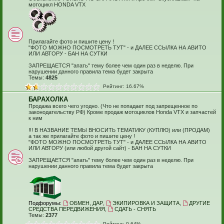
мотоцикл HONDA VTX
Прилагайте фото и пишите цену !
"ФОТО МОЖНО ПОСМОТРЕТЬ ТУТ" - и ДАЛЕЕ ССЫЛКА НА АВИТО
ИЛИ АВТОРУ - БАН НА СУТКИ
ЗАПРЕЩАЕТСЯ "апать" тему более чем один раз в неделю. При
нарушении данного правила тема будет закрыта
Темы:
4825
Рейтинг: 16.67%
БАРАХОЛКА
Продажа всего чего угодно. (Что не попадает под запрещенное по
законодательству РФ) Кроме продаж мотоциклов Honda VTX и запчастей
к ним
!!! В НАЗВАНИЕ ТЕМЫ ВНОСИТЬ ТЕМАТИКУ (КУПЛЮ) или (ПРОДАМ)
а так же прилагайте фото и пишите цену !
"ФОТО МОЖНО ПОСМОТРЕТЬ ТУТ" - и ДАЛЕЕ ССЫЛКА НА АВИТО
ИЛИ АВТОРУ (или любой другой сайт) - БАН НА СУТКИ
ЗАПРЕЩАЕТСЯ "апать" тему более чем один раз в неделю. При
нарушении данного правила тема будет закрыта
Подфорумы:
ОБМЕН, ДАР
,
ЭКИПИРОВКА И ЗАЩИТА
,
ДРУГИЕ
СРЕДСТВА ПЕРЕДВИЖЕНИЯ
,
СДАТЬ - СНЯТЬ
Темы:
2377
Рейтинг: 0.64%