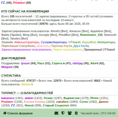
Г.Г.
(69),
Predator
(68)
КТО СЕЙЧАС НА КОНФЕРЕНЦИИ
Всего
105
посетителей :: 10 зарегистрированных, 0 скрытых и 95 гостей (основано
на активности пользователей за последние 10 минут)
Больше всего посетителей (
30979
) здесь было 08 авг 2026, 05:44
Зарегистрированные пользователи:
Ahrefs [Bot]
,
Amazon [Bot]
,
Applebot [Bot]
,
Baidu [Spider]
,
Bing [Bot]
,
Google [Bot]
,
PetalBot [Bot]
,
Reanimator_150
,
Semrush
[Bot]
,
Yandex [Bot]
Легенда:
Администраторы
,
Супермодераторы
,
VTXовод
,
ФурияВод
,
Модераторы
,
Пересевшие Соклубники
,
Девчонки
,
Партнер Клуба
,
Друг Клуба
,
Зарегистрированные пользователи
,
Новые пользователи
,
Проверенный VTXовод
ДНИ РОЖДЕНИЯ
Поздравляем:
ipsum
(64),
Paco
(51),
Серега м
(47),
sibirjag
(45),
Alex4
(42),
Midgard
(39)
СТАТИСТИКА
Всего сообщений:
478727
• Всего тем:
22970
• Всего пользователей:
8662
• Новый
пользователь:
Антон В
ТОПЛИСТ — 13 БЛАГОДАРНОСТЕЙ
kabanera
(1361),
alabai
(1323),
Ocean
(1287),
Вырвиглаз
(1278),
Phisic
(1251),
Predator
(1235),
Ксения Клевер
(1153),
caballero
(1083),
Corso
(1062),
Джинн
(1034),
Г.Г.
(921),
Nevod
(899),
Старый Социопат
(894)
Список форумов
Часовой пояс:
UTC+04:00