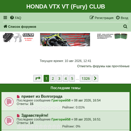
HONDA VTX VT (Fury) CLUB
Регистрация
FAQ
Р
е
г
и
с
т
р
а
ц
и
я
Вход
П
Список форумов
о
и
с
к
Текущее время: 10 авг 2026, 12:41
Отметить форумы как прочтённые
Страница
1
из
1326
1
2
3
4
5
1326
След.
…
Последние темы
привет из Волгограда
Последнее сообщение
Григорий58
«
08 авг 2026, 16:54
Ответы:
15
Рейтинг: 0.01%
Здравствуйте!
Последнее сообщение
Григорий58
«
08 авг 2026, 16:51
Ответы:
14
Рейтинг: 0%