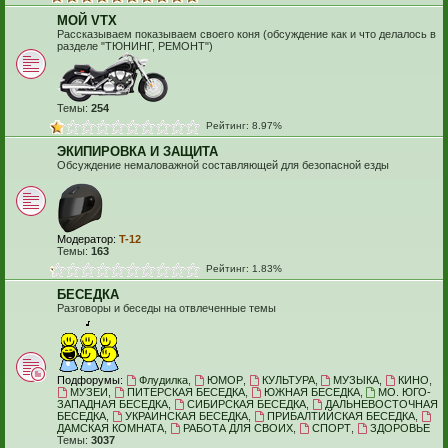
МОЙ VTX
Рассказываем показываем своего коня (обсуждение как и что делалось в
разделе "ТЮНИНГ, РЕМОНТ")
Темы:
254
Рейтинг: 8.97%
ЭКИПИРОВКА И ЗАЩИТА
Обсуждение немаловажной составляющей для безопасной езды
Модератор:
T-12
Темы:
163
Рейтинг: 1.83%
БЕСЕДКА
Разговоры и беседы на отвлеченные темы
Подфорумы:
Флудилка
,
ЮМОР
,
КУЛЬТУРА
,
МУЗЫКА
,
КИНО
,
МУЗЕИ
,
ПИТЕРСКАЯ БЕСЕДКА
,
ЮЖНАЯ БЕСЕДКА
,
МО. ЮГО-
ЗАПАДНАЯ БЕСЕДКА
,
СИБИРСКАЯ БЕСЕДКА
,
ДАЛЬНЕВОСТОЧНАЯ
БЕСЕДКА
,
УКРАИНСКАЯ БЕСЕДКА
,
ПРИБАЛТИЙСКАЯ БЕСЕДКА
,
ДАМСКАЯ КОМНАТА
,
РАБОТА ДЛЯ СВОИХ
,
СПОРТ
,
ЗДОРОВЬЕ
Темы:
3037