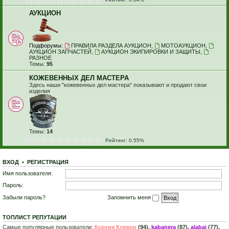
АУКЦИОН
Подфорумы:
ПРАВИЛА РАЗДЕЛА АУКЦИОН
,
МОТОАУКЦИОН
,
АУКЦИОН ЗАПЧАСТЕЙ
,
АУКЦИОН ЭКИПИРОВКИ И ЗАЩИТЫ
,
РАЗНОЕ
Темы:
95
КОЖЕВЕННЫХ ДЕЛ МАСТЕРА
Здесь наши "кожевенных дел мастера" показывают и продают свои
изделия
Темы:
14
Рейтинг: 0.55%
ВХОД
•
Р
Е
Г
И
С
Т
Р
А
Ц
И
Я
Имя пользователя:
Пароль:
Забыли пароль?
Запомнить меня
ТОПЛИСТ РЕПУТАЦИИ
Самые популярные пользователи:
Ксения Клевер
(94),
kabanera
(87),
alabai
(77),