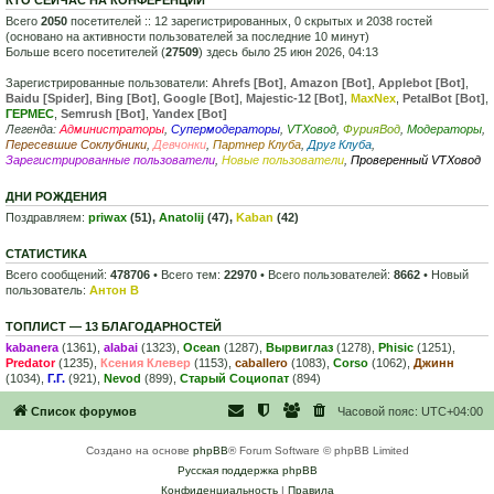
Всего
2050
посетителей :: 12 зарегистрированных, 0 скрытых и 2038 гостей
(основано на активности пользователей за последние 10 минут)
Больше всего посетителей (
27509
) здесь было 25 июн 2026, 04:13
Зарегистрированные пользователи:
Ahrefs [Bot]
,
Amazon [Bot]
,
Applebot [Bot]
,
Baidu [Spider]
,
Bing [Bot]
,
Google [Bot]
,
Majestic-12 [Bot]
,
MaxNex
,
PetalBot [Bot]
,
ГЕРМЕС
,
Semrush [Bot]
,
Yandex [Bot]
Легенда:
Администраторы
,
Супермодераторы
,
VTXовод
,
ФурияВод
,
Модераторы
,
Пересевшие Соклубники
,
Девчонки
,
Партнер Клуба
,
Друг Клуба
,
Зарегистрированные пользователи
,
Новые пользователи
,
Проверенный VTXовод
ДНИ РОЖДЕНИЯ
Поздравляем:
priwax
(51),
Anatolij
(47),
Kaban
(42)
СТАТИСТИКА
Всего сообщений:
478706
• Всего тем:
22970
• Всего пользователей:
8662
• Новый
пользователь:
Антон В
ТОПЛИСТ — 13 БЛАГОДАРНОСТЕЙ
kabanera
(1361),
alabai
(1323),
Ocean
(1287),
Вырвиглаз
(1278),
Phisic
(1251),
Predator
(1235),
Ксения Клевер
(1153),
caballero
(1083),
Corso
(1062),
Джинн
(1034),
Г.Г.
(921),
Nevod
(899),
Старый Социопат
(894)
Список форумов
Часовой пояс:
UTC+04:00
Создано на основе
phpBB
® Forum Software © phpBB Limited
Русская поддержка phpBB
Конфиденциальность
|
Правила