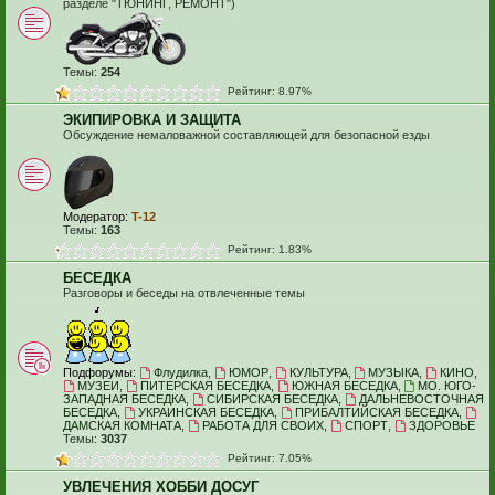
разделе "ТЮНИНГ, РЕМОНТ")
Темы:
254
Рейтинг: 8.97%
ЭКИПИРОВКА И ЗАЩИТА
Обсуждение немаловажной составляющей для безопасной езды
Модератор:
T-12
Темы:
163
Рейтинг: 1.83%
БЕСЕДКА
Разговоры и беседы на отвлеченные темы
Подфорумы:
Флудилка
,
ЮМОР
,
КУЛЬТУРА
,
МУЗЫКА
,
КИНО
,
МУЗЕИ
,
ПИТЕРСКАЯ БЕСЕДКА
,
ЮЖНАЯ БЕСЕДКА
,
МО. ЮГО-
ЗАПАДНАЯ БЕСЕДКА
,
СИБИРСКАЯ БЕСЕДКА
,
ДАЛЬНЕВОСТОЧНАЯ
БЕСЕДКА
,
УКРАИНСКАЯ БЕСЕДКА
,
ПРИБАЛТИЙСКАЯ БЕСЕДКА
,
ДАМСКАЯ КОМНАТА
,
РАБОТА ДЛЯ СВОИХ
,
СПОРТ
,
ЗДОРОВЬЕ
Темы:
3037
Рейтинг: 7.05%
УВЛЕЧЕНИЯ ХОББИ ДОСУГ