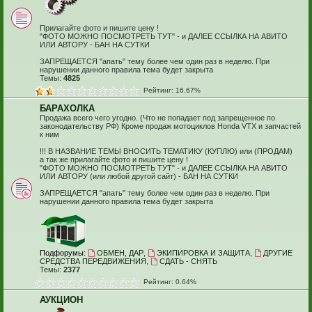
Прилагайте фото и пишите цену !
"ФОТО МОЖНО ПОСМОТРЕТЬ ТУТ" - и ДАЛЕЕ ССЫЛКА НА АВИТО
ИЛИ АВТОРУ - БАН НА СУТКИ
ЗАПРЕЩАЕТСЯ "апать" тему более чем один раз в неделю. При
нарушении данного правила тема будет закрыта
Темы:
4825
Рейтинг: 16.67%
БАРАХОЛКА
Продажа всего чего угодно. (Что не попадает под запрещенное по
законодательству РФ) Кроме продаж мотоциклов Honda VTX и запчастей
к ним
!!! В НАЗВАНИЕ ТЕМЫ ВНОСИТЬ ТЕМАТИКУ (КУПЛЮ) или (ПРОДАМ)
а так же прилагайте фото и пишите цену !
"ФОТО МОЖНО ПОСМОТРЕТЬ ТУТ" - и ДАЛЕЕ ССЫЛКА НА АВИТО
ИЛИ АВТОРУ (или любой другой сайт) - БАН НА СУТКИ
ЗАПРЕЩАЕТСЯ "апать" тему более чем один раз в неделю. При
нарушении данного правила тема будет закрыта
Подфорумы:
ОБМЕН, ДАР
,
ЭКИПИРОВКА И ЗАЩИТА
,
ДРУГИЕ
СРЕДСТВА ПЕРЕДВИЖЕНИЯ
,
СДАТЬ - СНЯТЬ
Темы:
2377
Рейтинг: 0.64%
АУКЦИОН