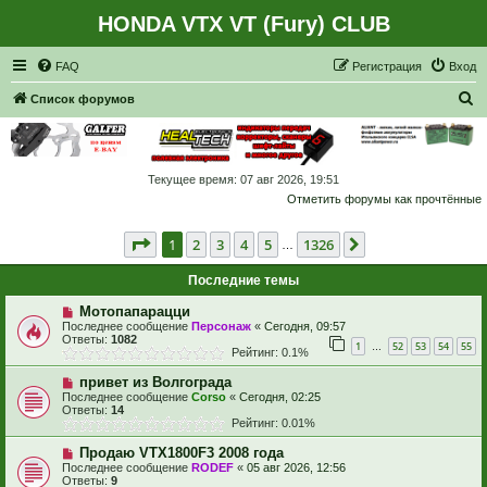
HONDA VTX VT (Fury) CLUB
Регистрация
FAQ
Р
е
г
и
с
т
р
а
ц
и
я
Вход
П
Список форумов
о
и
с
Текущее время: 07 авг 2026, 19:51
Отметить форумы как прочтённые
к
Страница
1
из
1326
1
2
3
4
5
1326
След.
…
Последние темы
Мотопапарацци
Последнее сообщение
Персонаж
«
Сегодня, 09:57
Ответы:
1082
1
52
53
54
55
…
Рейтинг: 0.1%
привет из Волгограда
Последнее сообщение
Corso
«
Сегодня, 02:25
Ответы:
14
Рейтинг: 0.01%
Продаю VTX1800F3 2008 года
Последнее сообщение
RODEF
«
05 авг 2026, 12:56
Ответы:
9