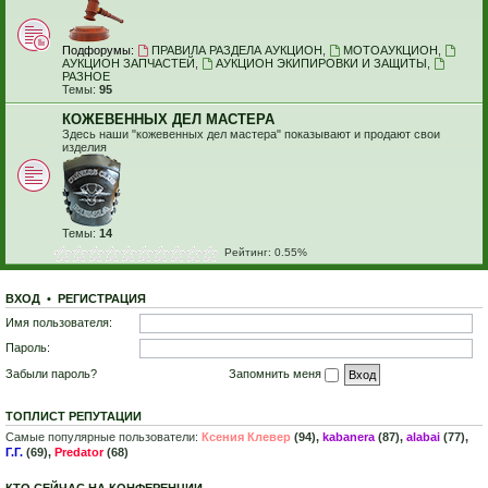
Подфорумы:
ПРАВИЛА РАЗДЕЛА АУКЦИОН
,
МОТОАУКЦИОН
,
АУКЦИОН ЗАПЧАСТЕЙ
,
АУКЦИОН ЭКИПИРОВКИ И ЗАЩИТЫ
,
РАЗНОЕ
Темы:
95
КОЖЕВЕННЫХ ДЕЛ МАСТЕРА
Здесь наши "кожевенных дел мастера" показывают и продают свои
изделия
Темы:
14
Рейтинг: 0.55%
ВХОД
•
Р
Е
Г
И
С
Т
Р
А
Ц
И
Я
Имя пользователя:
Пароль:
Забыли пароль?
Запомнить меня
ТОПЛИСТ РЕПУТАЦИИ
Самые популярные пользователи:
Ксения Клевер
(94),
kabanera
(87),
alabai
(77),
Г.Г.
(69),
Predator
(68)
КТО СЕЙЧАС НА КОНФЕРЕНЦИИ