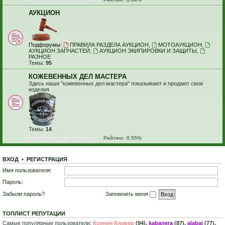
АУКЦИОН
Подфорумы:
ПРАВИЛА РАЗДЕЛА АУКЦИОН
,
МОТОАУКЦИОН
,
АУКЦИОН ЗАПЧАСТЕЙ
,
АУКЦИОН ЭКИПИРОВКИ И ЗАЩИТЫ
,
РАЗНОЕ
Темы:
95
КОЖЕВЕННЫХ ДЕЛ МАСТЕРА
Здесь наши "кожевенных дел мастера" показывают и продают свои
изделия
Темы:
14
Рейтинг: 0.55%
ВХОД
•
Р
Е
Г
И
С
Т
Р
А
Ц
И
Я
Имя пользователя:
Пароль:
Забыли пароль?
Запомнить меня
ТОПЛИСТ РЕПУТАЦИИ
Самые популярные пользователи:
Ксения Клевер
(94),
kabanera
(87),
alabai
(77),