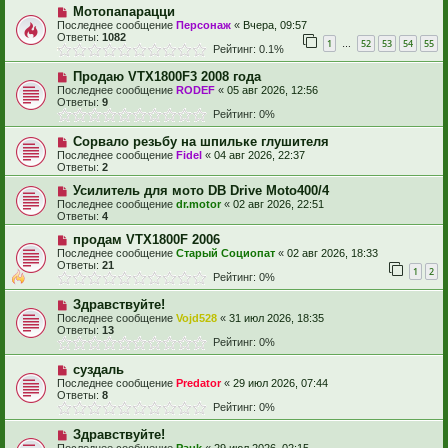
Мотопапарацци
Последнее сообщение
Персонаж
«
Вчера, 09:57
Ответы:
1082
1
52
53
54
55
…
Рейтинг: 0.1%
Продаю VTX1800F3 2008 года
Последнее сообщение
RODEF
«
05 авг 2026, 12:56
Ответы:
9
Рейтинг: 0%
Сорвало резьбу на шпильке глушителя
Последнее сообщение
Fidel
«
04 авг 2026, 22:37
Ответы:
2
Усилитель для мото DB Drive Moto400/4
Последнее сообщение
dr.motor
«
02 авг 2026, 22:51
Ответы:
4
продам VTX1800F 2006
Последнее сообщение
Старый Социопат
«
02 авг 2026, 18:33
Ответы:
21
1
2
Рейтинг: 0%
Здравствуйте!
Последнее сообщение
Vojd528
«
31 июл 2026, 18:35
Ответы:
13
Рейтинг: 0%
суздаль
Последнее сообщение
Predator
«
29 июл 2026, 07:44
Ответы:
8
Рейтинг: 0%
Здравствуйте!