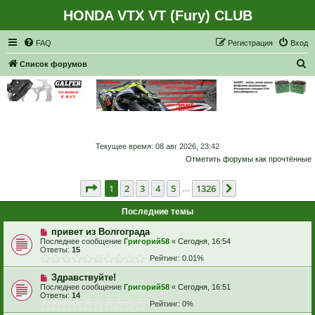
HONDA VTX VT (Fury) CLUB
Регистрация
FAQ
Р
е
г
и
с
т
р
а
ц
и
я
Вход
П
Список форумов
о
и
с
к
Текущее время: 08 авг 2026, 23:42
Отметить форумы как прочтённые
Страница
1
из
1326
1
2
3
4
5
1326
След.
…
Последние темы
привет из Волгограда
Последнее сообщение
Григорий58
«
Сегодня, 16:54
Ответы:
15
Рейтинг: 0.01%
Здравствуйте!
Последнее сообщение
Григорий58
«
Сегодня, 16:51
Ответы:
14
Рейтинг: 0%