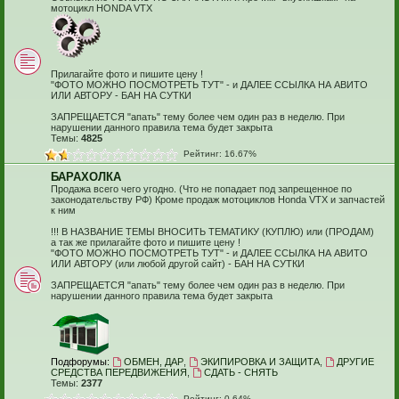
мотоцикл HONDA VTX
Прилагайте фото и пишите цену !
"ФОТО МОЖНО ПОСМОТРЕТЬ ТУТ" - и ДАЛЕЕ ССЫЛКА НА АВИТО
ИЛИ АВТОРУ - БАН НА СУТКИ
ЗАПРЕЩАЕТСЯ "апать" тему более чем один раз в неделю. При
нарушении данного правила тема будет закрыта
Темы:
4825
Рейтинг: 16.67%
БАРАХОЛКА
Продажа всего чего угодно. (Что не попадает под запрещенное по
законодательству РФ) Кроме продаж мотоциклов Honda VTX и запчастей
к ним
!!! В НАЗВАНИЕ ТЕМЫ ВНОСИТЬ ТЕМАТИКУ (КУПЛЮ) или (ПРОДАМ)
а так же прилагайте фото и пишите цену !
"ФОТО МОЖНО ПОСМОТРЕТЬ ТУТ" - и ДАЛЕЕ ССЫЛКА НА АВИТО
ИЛИ АВТОРУ (или любой другой сайт) - БАН НА СУТКИ
ЗАПРЕЩАЕТСЯ "апать" тему более чем один раз в неделю. При
нарушении данного правила тема будет закрыта
Подфорумы:
ОБМЕН, ДАР
,
ЭКИПИРОВКА И ЗАЩИТА
,
ДРУГИЕ
СРЕДСТВА ПЕРЕДВИЖЕНИЯ
,
СДАТЬ - СНЯТЬ
Темы:
2377
Рейтинг: 0.64%