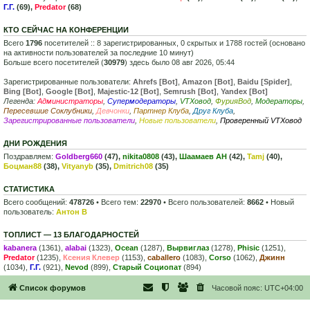
Г.Г.
(69),
Predator
(68)
КТО СЕЙЧАС НА КОНФЕРЕНЦИИ
Всего
1796
посетителей :: 8 зарегистрированных, 0 скрытых и 1788 гостей (основано
на активности пользователей за последние 10 минут)
Больше всего посетителей (
30979
) здесь было 08 авг 2026, 05:44
Зарегистрированные пользователи:
Ahrefs [Bot]
,
Amazon [Bot]
,
Baidu [Spider]
,
Bing [Bot]
,
Google [Bot]
,
Majestic-12 [Bot]
,
Semrush [Bot]
,
Yandex [Bot]
Легенда:
Администраторы
,
Супермодераторы
,
VTXовод
,
ФурияВод
,
Модераторы
,
Пересевшие Соклубники
,
Девчонки
,
Партнер Клуба
,
Друг Клуба
,
Зарегистрированные пользователи
,
Новые пользователи
,
Проверенный VTXовод
ДНИ РОЖДЕНИЯ
Поздравляем:
Goldberg660
(47),
nikita0808
(43),
Шаамаев АН
(42),
Tamj
(40),
Боцман88
(38),
Vityanyb
(35),
Dmitrich08
(35)
СТАТИСТИКА
Всего сообщений:
478726
• Всего тем:
22970
• Всего пользователей:
8662
• Новый
пользователь:
Антон В
ТОПЛИСТ — 13 БЛАГОДАРНОСТЕЙ
kabanera
(1361),
alabai
(1323),
Ocean
(1287),
Вырвиглаз
(1278),
Phisic
(1251),
Predator
(1235),
Ксения Клевер
(1153),
caballero
(1083),
Corso
(1062),
Джинн
(1034),
Г.Г.
(921),
Nevod
(899),
Старый Социопат
(894)
Список форумов
Часовой пояс:
UTC+04:00