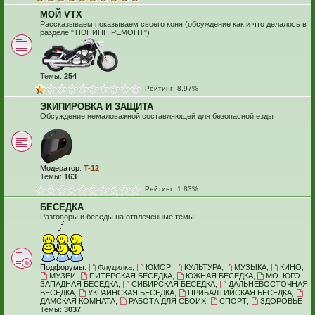
МОЙ VTX
Рассказываем показываем своего коня (обсуждение как и что делалось в
разделе "ТЮНИНГ, РЕМОНТ")
Темы:
254
Рейтинг: 8.97%
ЭКИПИРОВКА И ЗАЩИТА
Обсуждение немаловажной составляющей для безопасной езды
Модератор:
T-12
Темы:
163
Рейтинг: 1.83%
БЕСЕДКА
Разговоры и беседы на отвлеченные темы
Подфорумы:
Флудилка
,
ЮМОР
,
КУЛЬТУРА
,
МУЗЫКА
,
КИНО
,
МУЗЕИ
,
ПИТЕРСКАЯ БЕСЕДКА
,
ЮЖНАЯ БЕСЕДКА
,
МО. ЮГО-
ЗАПАДНАЯ БЕСЕДКА
,
СИБИРСКАЯ БЕСЕДКА
,
ДАЛЬНЕВОСТОЧНАЯ
БЕСЕДКА
,
УКРАИНСКАЯ БЕСЕДКА
,
ПРИБАЛТИЙСКАЯ БЕСЕДКА
,
ДАМСКАЯ КОМНАТА
,
РАБОТА ДЛЯ СВОИХ
,
СПОРТ
,
ЗДОРОВЬЕ
Темы:
3037