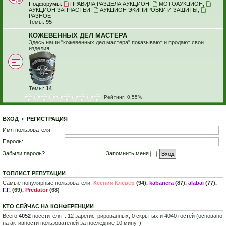
Подфорумы:
ПРАВИЛА РАЗДЕЛА АУКЦИОН
,
МОТОАУКЦИОН
,
АУКЦИОН ЗАПЧАСТЕЙ
,
АУКЦИОН ЭКИПИРОВКИ И ЗАЩИТЫ
,
РАЗНОЕ
Темы:
95
КОЖЕВЕННЫХ ДЕЛ МАСТЕРА
Здесь наши "кожевенных дел мастера" показывают и продают свои
изделия
Темы:
14
Рейтинг: 0.55%
ВХОД
•
Р
Е
Г
И
С
Т
Р
А
Ц
И
Я
Имя пользователя:
Пароль:
Забыли пароль?
Запомнить меня
ТОПЛИСТ РЕПУТАЦИИ
Самые популярные пользователи:
Ксения Клевер
(94),
kabanera
(87),
alabai
(77),
Г.Г.
(69),
Predator
(68)
КТО СЕЙЧАС НА КОНФЕРЕНЦИИ
Всего
4052
посетителя :: 12 зарегистрированных, 0 скрытых и 4040 гостей (основано
на активности пользователей за последние 10 минут)