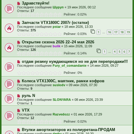
Здравствуйте!
Последнее сообщение
Шуруп
«
19 июн 2026, 00:12
Ответы:
17
Рейтинг: 0.02%
Запчасти VTX1800C 2007г (остатки)
Последнее сообщение
pstar
«
18 июн 2026, 13:33
Ответы:
375
1
16
17
18
19
…
Рейтинг: 0.03%
Открытие сезона 2026 22–24 мая 2026
Последнее сообщение
bulik
«
15 июн 2026, 11:09
Ответы:
126
1
4
5
6
7
…
Рейтинг: 0.14%
отдам резину нуждающимся но не для перепродажи!!!
Последнее сообщение
Fury_of_comandante
«
14 июн 2026, 09:27
Рейтинг: 0%
Колеса VTX1300C, маятник, рамки кофров
Последнее сообщение
suslodv
«
09 июн 2026, 07:30
Ответы:
9
руль N
Последнее сообщение
SLONYARA
«
08 июн 2026, 23:39
Ответы:
1
VTX
Последнее сообщение
Razvedozz
«
01 июн 2026, 17:29
Ответы:
12
Рейтинг: 0.02%
Втулки амортизаторов из полиуретана-ПРОДАМ
Последнее сообщение
derby
«
01 июн 2026, 16:20