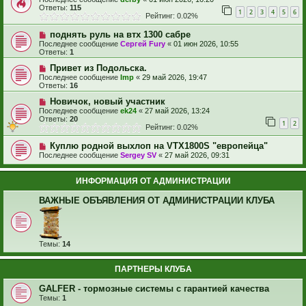
Ответы:
115
1
2
3
4
5
6
Рейтинг: 0.02%
поднять руль на втх 1300 сабре
Последнее сообщение
Сергей Fury
«
01 июн 2026, 10:55
Ответы:
1
Привет из Подольска.
Последнее сообщение
Imp
«
29 май 2026, 19:47
Ответы:
16
Новичок, новый участник
Последнее сообщение
ek24
«
27 май 2026, 13:24
Ответы:
20
1
2
Рейтинг: 0.02%
Куплю родной выхлоп на VTX1800S "европейца"
Последнее сообщение
Sergey SV
«
27 май 2026, 09:31
ИНФОРМАЦИЯ ОТ АДМИНИСТРАЦИИ
ВАЖНЫЕ ОБЪЯВЛЕНИЯ ОТ АДМИНИСТРАЦИИ КЛУБА
Темы:
14
ПАРТНЕРЫ КЛУБА
GALFER - тормозные системы с гарантией качества
Темы:
1