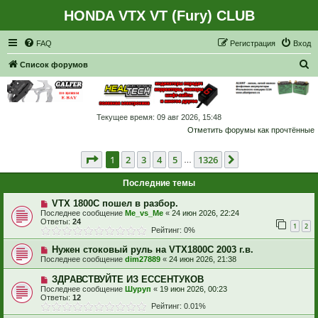
HONDA VTX VT (Fury) CLUB
Регистрация
FAQ
Р
е
г
и
с
т
р
а
ц
и
я
Вход
П
Список форумов
о
и
с
Текущее время: 09 авг 2026, 15:48
Отметить форумы как прочтённые
к
Страница
1
из
1326
1
2
3
4
5
1326
След.
…
Последние темы
VTX 1800C пошел в разбор.
Последнее сообщение
Me_vs_Me
«
24 июн 2026, 22:24
Ответы:
24
1
2
Рейтинг: 0%
Нужен стоковый руль на VTX1800C 2003 г.в.
Последнее сообщение
dim27889
«
24 июн 2026, 21:38
ЗДРАВСТВУЙТЕ ИЗ ЕССЕНТУКОВ
Последнее сообщение
Шуруп
«
19 июн 2026, 00:23
Ответы:
12
Рейтинг: 0.01%