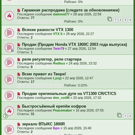
Рейтинг: 0%
Гаражная распродажа (следите за обновлениями)
Последнее сообщение
damned77
«
28 апр 2026, 22:59
Ответы:
77
1
2
3
4
Рейтинг: 0%
Всякие разности VTX 1300
Последнее сообщение
VTX S
«
28 апр 2026, 22:27
Ответы:
2
Продан (Продам Honda VTX 1800C 2003 года выпуска)
Последнее сообщение
Twin79
«
27 апр 2026, 12:54
Ответы:
1
реле регулятор, реле стартера
Последнее сообщение
Redkus
«
24 апр 2026, 23:32
Ответы:
8
Всем привет из Твери!
Последнее сообщение
Lysyj
«
22 апр 2026, 12:47
Ответы:
17
Рейтинг: 0.02%
Продам оригинальные дуги на VT1300 CR/CT/CS
Последнее сообщение
den_cot86
«
20 апр 2026, 17:32
Быстросъёмный крепёж кофров
Последнее сообщение
Peacemaker
«
16 апр 2026, 07:55
Ответы:
31
1
2
зеркало ВТЫКС 1800R
Последнее сообщение
Бро
«
15 апр 2026, 15:40
Ответы:
2