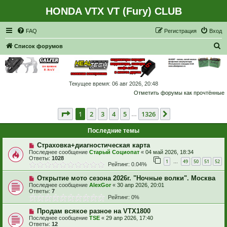
HONDA VTX VT (Fury) CLUB
Регистрация
FAQ
Р
е
г
и
с
т
р
а
ц
и
я
Вход
П
Список форумов
о
и
с
Текущее время: 06 авг 2026, 20:48
Отметить форумы как прочтённые
к
Страница
1
из
1326
1
2
3
4
5
1326
След.
…
Последние темы
Страховка+диагностическая карта
Последнее сообщение
Старый Социопат
«
04 май 2026, 18:34
Ответы:
1028
1
49
50
51
52
…
Рейтинг: 0.04%
Открытие мото сезона 2026г. "Ночные волки". Москва
Последнее сообщение
AlexGor
«
30 апр 2026, 20:01
Ответы:
7
Рейтинг: 0%
Продам всякое разное на VTX1800
Последнее сообщение
TSE
«
29 апр 2026, 17:40
Ответы:
12