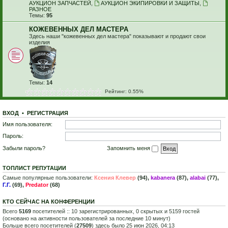
АУКЦИОН ЗАПЧАСТЕЙ
,
АУКЦИОН ЭКИПИРОВКИ И ЗАЩИТЫ
,
РАЗНОЕ
Темы:
95
КОЖЕВЕННЫХ ДЕЛ МАСТЕРА
Здесь наши "кожевенных дел мастера" показывают и продают свои
изделия
Темы:
14
Рейтинг: 0.55%
ВХОД
•
Р
Е
Г
И
С
Т
Р
А
Ц
И
Я
Имя пользователя:
Пароль:
Забыли пароль?
Запомнить меня
ТОПЛИСТ РЕПУТАЦИИ
Самые популярные пользователи:
Ксения Клевер
(94),
kabanera
(87),
alabai
(77),
Г.Г.
(69),
Predator
(68)
КТО СЕЙЧАС НА КОНФЕРЕНЦИИ
Всего
5169
посетителей :: 10 зарегистрированных, 0 скрытых и 5159 гостей
(основано на активности пользователей за последние 10 минут)
Больше всего посетителей (
27509
) здесь было 25 июн 2026, 04:13