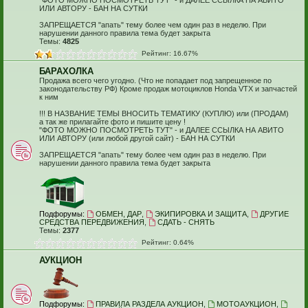
"ФОТО МОЖНО ПОСМОТРЕТЬ ТУТ" - и ДАЛЕЕ ССЫЛКА НА АВИТО
ИЛИ АВТОРУ - БАН НА СУТКИ
ЗАПРЕЩАЕТСЯ "апать" тему более чем один раз в неделю. При
нарушении данного правила тема будет закрыта
Темы:
4825
Рейтинг: 16.67%
БАРАХОЛКА
Продажа всего чего угодно. (Что не попадает под запрещенное по
законодательству РФ) Кроме продаж мотоциклов Honda VTX и запчастей
к ним
!!! В НАЗВАНИЕ ТЕМЫ ВНОСИТЬ ТЕМАТИКУ (КУПЛЮ) или (ПРОДАМ)
а так же прилагайте фото и пишите цену !
"ФОТО МОЖНО ПОСМОТРЕТЬ ТУТ" - и ДАЛЕЕ ССЫЛКА НА АВИТО
ИЛИ АВТОРУ (или любой другой сайт) - БАН НА СУТКИ
ЗАПРЕЩАЕТСЯ "апать" тему более чем один раз в неделю. При
нарушении данного правила тема будет закрыта
Подфорумы:
ОБМЕН, ДАР
,
ЭКИПИРОВКА И ЗАЩИТА
,
ДРУГИЕ
СРЕДСТВА ПЕРЕДВИЖЕНИЯ
,
СДАТЬ - СНЯТЬ
Темы:
2377
Рейтинг: 0.64%
АУКЦИОН
Подфорумы:
ПРАВИЛА РАЗДЕЛА АУКЦИОН
,
МОТОАУКЦИОН
,