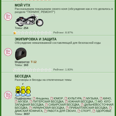
МОЙ VTX
Рассказываем показываем своего коня (обсуждение как и что делалось в
разделе "ТЮНИНГ, РЕМОНТ")
Темы:
254
Рейтинг: 8.97%
ЭКИПИРОВКА И ЗАЩИТА
Обсуждение немаловажной составляющей для безопасной езды
Модератор:
T-12
Темы:
163
Рейтинг: 1.83%
БЕСЕДКА
Разговоры и беседы на отвлеченные темы
Подфорумы:
Флудилка
,
ЮМОР
,
КУЛЬТУРА
,
МУЗЫКА
,
КИНО
,
МУЗЕИ
,
ПИТЕРСКАЯ БЕСЕДКА
,
ЮЖНАЯ БЕСЕДКА
,
МО. ЮГО-
ЗАПАДНАЯ БЕСЕДКА
,
СИБИРСКАЯ БЕСЕДКА
,
ДАЛЬНЕВОСТОЧНАЯ
БЕСЕДКА
,
УКРАИНСКАЯ БЕСЕДКА
,
ПРИБАЛТИЙСКАЯ БЕСЕДКА
,
ДАМСКАЯ КОМНАТА
,
РАБОТА ДЛЯ СВОИХ
,
СПОРТ
,
ЗДОРОВЬЕ
Темы:
3037