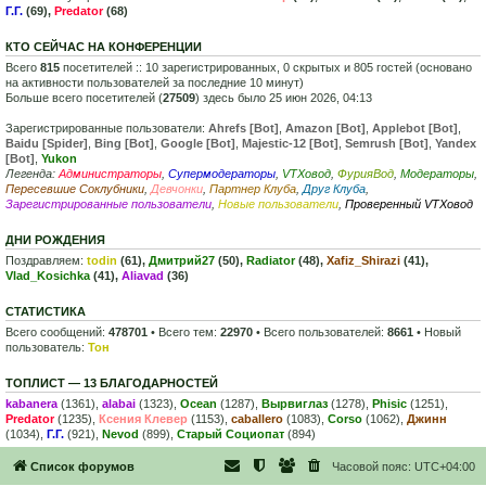
Г.Г.
(69),
Predator
(68)
КТО СЕЙЧАС НА КОНФЕРЕНЦИИ
Всего
815
посетителей :: 10 зарегистрированных, 0 скрытых и 805 гостей (основано
на активности пользователей за последние 10 минут)
Больше всего посетителей (
27509
) здесь было 25 июн 2026, 04:13
Зарегистрированные пользователи:
Ahrefs [Bot]
,
Amazon [Bot]
,
Applebot [Bot]
,
Baidu [Spider]
,
Bing [Bot]
,
Google [Bot]
,
Majestic-12 [Bot]
,
Semrush [Bot]
,
Yandex
[Bot]
,
Yukon
Легенда:
Администраторы
,
Супермодераторы
,
VTXовод
,
ФурияВод
,
Модераторы
,
Пересевшие Соклубники
,
Девчонки
,
Партнер Клуба
,
Друг Клуба
,
Зарегистрированные пользователи
,
Новые пользователи
,
Проверенный VTXовод
ДНИ РОЖДЕНИЯ
Поздравляем:
todin
(61),
Дмитрий27
(50),
Radiator
(48),
Xafiz_Shirazi
(41),
Vlad_Kosichka
(41),
Aliavad
(36)
СТАТИСТИКА
Всего сообщений:
478701
• Всего тем:
22970
• Всего пользователей:
8661
• Новый
пользователь:
Тон
ТОПЛИСТ — 13 БЛАГОДАРНОСТЕЙ
kabanera
(1361),
alabai
(1323),
Ocean
(1287),
Вырвиглаз
(1278),
Phisic
(1251),
Predator
(1235),
Ксения Клевер
(1153),
caballero
(1083),
Corso
(1062),
Джинн
(1034),
Г.Г.
(921),
Nevod
(899),
Старый Социопат
(894)
Список форумов
Часовой пояс:
UTC+04:00