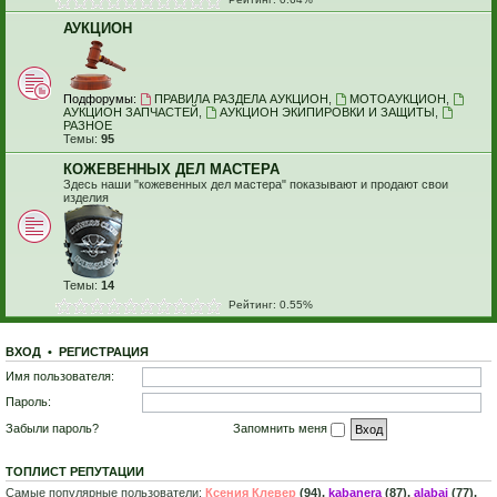
АУКЦИОН
Подфорумы:
ПРАВИЛА РАЗДЕЛА АУКЦИОН
,
МОТОАУКЦИОН
,
АУКЦИОН ЗАПЧАСТЕЙ
,
АУКЦИОН ЭКИПИРОВКИ И ЗАЩИТЫ
,
РАЗНОЕ
Темы:
95
КОЖЕВЕННЫХ ДЕЛ МАСТЕРА
Здесь наши "кожевенных дел мастера" показывают и продают свои
изделия
Темы:
14
Рейтинг: 0.55%
ВХОД
•
Р
Е
Г
И
С
Т
Р
А
Ц
И
Я
Имя пользователя:
Пароль:
Забыли пароль?
Запомнить меня
ТОПЛИСТ РЕПУТАЦИИ
Самые популярные пользователи:
Ксения Клевер
(94),
kabanera
(87),
alabai
(77),