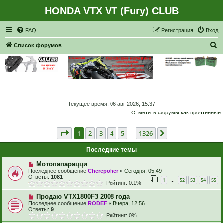
HONDA VTX VT (Fury) CLUB
Регистрация
FAQ
Р
е
г
и
с
т
р
а
ц
и
я
Вход
П
Список форумов
о
и
с
к
Текущее время: 06 авг 2026, 15:37
Отметить форумы как прочтённые
Страница
1
из
1326
1
2
3
4
5
1326
След.
…
Последние темы
Мотопапарацци
Последнее сообщение
Cherepoher
«
Сегодня, 05:49
Ответы:
1081
1
52
53
54
55
…
Рейтинг: 0.1%
Продаю VTX1800F3 2008 года
Последнее сообщение
RODEF
«
Вчера, 12:56
Ответы:
9
Рейтинг: 0%