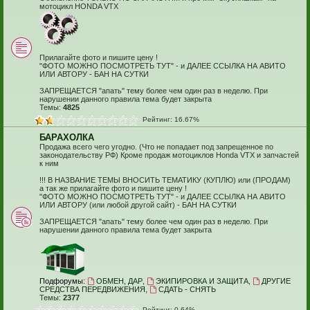
мотоцикл HONDA VTX
Прилагайте фото и пишите цену !
"ФОТО МОЖНО ПОСМОТРЕТЬ ТУТ" - и ДАЛЕЕ ССЫЛКА НА АВИТО
ИЛИ АВТОРУ - БАН НА СУТКИ
ЗАПРЕЩАЕТСЯ "апать" тему более чем один раз в неделю. При
нарушении данного правила тема будет закрыта
Темы:
4825
Рейтинг: 16.67%
БАРАХОЛКА
Продажа всего чего угодно. (Что не попадает под запрещенное по
законодательству РФ) Кроме продаж мотоциклов Honda VTX и запчастей
к ним
!!! В НАЗВАНИЕ ТЕМЫ ВНОСИТЬ ТЕМАТИКУ (КУПЛЮ) или (ПРОДАМ)
а так же прилагайте фото и пишите цену !
"ФОТО МОЖНО ПОСМОТРЕТЬ ТУТ" - и ДАЛЕЕ ССЫЛКА НА АВИТО
ИЛИ АВТОРУ (или любой другой сайт) - БАН НА СУТКИ
ЗАПРЕЩАЕТСЯ "апать" тему более чем один раз в неделю. При
нарушении данного правила тема будет закрыта
Подфорумы:
ОБМЕН, ДАР
,
ЭКИПИРОВКА И ЗАЩИТА
,
ДРУГИЕ
СРЕДСТВА ПЕРЕДВИЖЕНИЯ
,
СДАТЬ - СНЯТЬ
Темы:
2377
Рейтинг: 0.64%