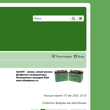
Поиск
Расширенный по
Р
е
г
и
с
т
р
а
ц
и
я
Вход
Текущее время: 07 авг 2026, 19:18
Отметить форумы как прочтённые