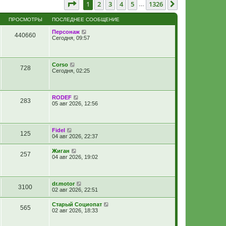
Страница
1
из
1326
1
2
3
4
5
1326
След.
…
ПРОСМОТРЫ
ПОСЛЕДНЕЕ СООБЩЕНИЕ
Персонаж
440660
Сегодня, 09:57
Corso
728
Сегодня, 02:25
RODEF
283
05 авг 2026, 12:56
Fidel
125
04 авг 2026, 22:37
Жиган
257
04 авг 2026, 19:02
dr.motor
3100
02 авг 2026, 22:51
Старый Социопат
565
02 авг 2026, 18:33