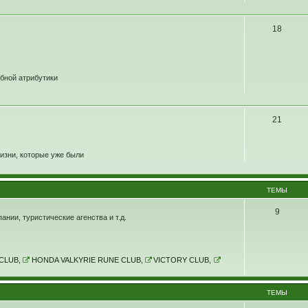
18
убной атрибутики
21
изни, которые уже были
ТЕМЫ
9
нии, туристические агенства и т.д.
CLUB
,
HONDA VALKYRIE RUNE CLUB
,
VICTORY CLUB
,
ТЕМЫ