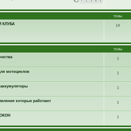
1
2
3
4
5
ТЕМЫ
 КЛУБА
14
ТЕМЫ
чества
1
 для мотоциклов
1
4 аккумуляторы
1
ивления которые работают
1
 ОКОН
1