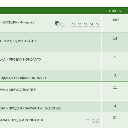
ОТВЕТЫ
1082
»
БЕСЕДКА
»
Флудилка
1
51
52
53
54
55
…
14
ФОРУМ
»
ЗДРАВСТВУЙТЕ !!!
9
АЖА
»
ПРОДАМ HONDA VTX
2
РОДАЖА
»
ПРОДАМ HONDA VTX
11
РУМ
»
ЗДРАВСТВУЙТЕ !!!
4
АЖА
»
ПРОДАМ - ЗАПЧАСТИ, НАВЕСНОЕ
21
ДАЖА
»
ПРОДАМ HONDA VTX
1
2