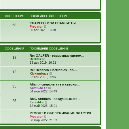
СООБЩЕНИЯ
ПОСЛЕДНЕЕ СООБЩЕНИЕ
СПАМЕРЫ ИЛИ СПАМ-БОТЫ
58
П
Predator
е
30 авг 2025, 18:38
р
е
й
т
и
СООБЩЕНИЯ
ПОСЛЕДНЕЕ СООБЩЕНИЕ
к
п
Re: GALFER - тормозные систем…
18
о
П
DeOnis
с
е
13 дек 2019, 16:21
л
р
е
е
Re: Healtech Electronics - по…
д
12
й
П
Kickambuzz
н
т
е
02 сен 2021, 05:47
е
и
р
м
к
е
Aliant - сверхлегкие и сверхм…
у
35
п
й
П
KamiCATze
с
о
т
е
04 июн 2022, 14:49
о
с
и
р
о
л
к
е
BMC Airfilters - воздушные фи…
б
е
25
п
й
П
Evrashka
щ
д
о
т
е
12 май 2025, 15:21
е
н
с
и
р
н
е
л
к
е
и
РЕМОНТ И ОБСЛУЖИВАНИЕ ПЛАСТИК…
м
е
3
п
й
ю
П
Predator
у
д
о
т
е
08 мар 2022, 21:53
с
н
с
и
р
о
е
л
к
е
о
м