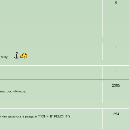
6
1
 тему !
1
2385
ных соклубников.
254
 и что делалось в разделе "ТЮНИНГ, РЕМОНТ")