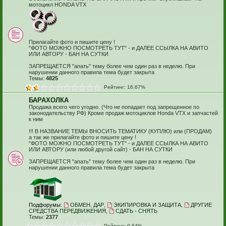
мотоцикл HONDA VTX
Прилагайте фото и пишите цену !
"ФОТО МОЖНО ПОСМОТРЕТЬ ТУТ" - и ДАЛЕЕ ССЫЛКА НА АВИТО
ИЛИ АВТОРУ - БАН НА СУТКИ
ЗАПРЕЩАЕТСЯ "апать" тему более чем один раз в неделю. При
нарушении данного правила тема будет закрыта
Темы:
4825
Рейтинг: 16.67%
БАРАХОЛКА
Продажа всего чего угодно. (Что не попадает под запрещенное по
законодательству РФ) Кроме продаж мотоциклов Honda VTX и запчастей
к ним
!!! В НАЗВАНИЕ ТЕМЫ ВНОСИТЬ ТЕМАТИКУ (КУПЛЮ) или (ПРОДАМ)
а так же прилагайте фото и пишите цену !
"ФОТО МОЖНО ПОСМОТРЕТЬ ТУТ" - и ДАЛЕЕ ССЫЛКА НА АВИТО
ИЛИ АВТОРУ (или любой другой сайт) - БАН НА СУТКИ
ЗАПРЕЩАЕТСЯ "апать" тему более чем один раз в неделю. При
нарушении данного правила тема будет закрыта
Подфорумы:
ОБМЕН, ДАР
,
ЭКИПИРОВКА И ЗАЩИТА
,
ДРУГИЕ
СРЕДСТВА ПЕРЕДВИЖЕНИЯ
,
СДАТЬ - СНЯТЬ
Темы:
2377
Рейтинг: 0.64%