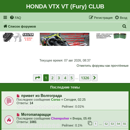
HONDA VTX VT (Fury) CLUB
Регистрация
FAQ
Р
е
г
и
с
т
р
а
ц
и
я
Вход
П
Список форумов
о
и
с
к
Текущее время: 07 авг 2026, 08:37
Отметить форумы как прочтённые
Страница
1
из
1326
1
2
3
4
5
1326
След.
…
Последние темы
привет из Волгограда
Последнее сообщение
Corso
«
Сегодня, 02:25
Ответы:
14
Рейтинг: 0.01%
Мотопапарацци
Последнее сообщение
Cherepoher
«
Вчера, 05:49
Ответы:
1081
1
52
53
54
55
…
Рейтинг: 0.1%