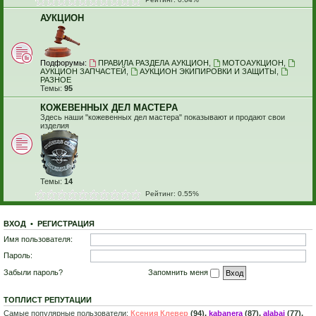
АУКЦИОН
Подфорумы:
ПРАВИЛА РАЗДЕЛА АУКЦИОН
,
МОТОАУКЦИОН
,
АУКЦИОН ЗАПЧАСТЕЙ
,
АУКЦИОН ЭКИПИРОВКИ И ЗАЩИТЫ
,
РАЗНОЕ
Темы:
95
КОЖЕВЕННЫХ ДЕЛ МАСТЕРА
Здесь наши "кожевенных дел мастера" показывают и продают свои
изделия
Темы:
14
Рейтинг: 0.55%
ВХОД
•
Р
Е
Г
И
С
Т
Р
А
Ц
И
Я
Имя пользователя:
Пароль:
Забыли пароль?
Запомнить меня
ТОПЛИСТ РЕПУТАЦИИ
Самые популярные пользователи:
Ксения Клевер
(94),
kabanera
(87),
alabai
(77),