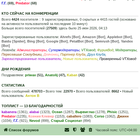
Г.Г.
(69),
Predator
(68)
КТО СЕЙЧАС НА КОНФЕРЕНЦИИ
Всего
4424
посетителя :: 9 зарегистрированных, 0 скрытых и 4415 гостей (основано
на активности пользователей за последние 10 минут)
Больше всего посетителей (
27509
) здесь было 25 июн 2026, 04:13
Зарегистрированные пользователи:
Ahrefs [Bot]
,
Amazon [Bot]
,
Applebot [Bot]
,
Baidu [Spider]
,
Bing [Bot]
,
Google [Bot]
,
PetalBot [Bot]
,
Semrush [Bot]
,
Yandex
[Bot]
Легенда:
Администраторы
,
Супермодераторы
,
VTXовод
,
ФурияВод
,
Модераторы
,
Пересевшие Соклубники
,
Девчонки
,
Партнер Клуба
,
Друг Клуба
,
Зарегистрированные пользователи
,
Новые пользователи
,
Проверенный VTXовод
ДНИ РОЖДЕНИЯ
Поздравляем:
priwax
(51),
Anatolij
(47),
Kaban
(42)
СТАТИСТИКА
Всего сообщений:
478703
• Всего тем:
22970
• Всего пользователей:
8662
• Новый
пользователь:
Антон В
ТОПЛИСТ — 13 БЛАГОДАРНОСТЕЙ
kabanera
(1361),
alabai
(1323),
Ocean
(1287),
Вырвиглаз
(1278),
Phisic
(1251),
Predator
(1235),
Ксения Клевер
(1153),
caballero
(1083),
Corso
(1062),
Джинн
(1034),
Г.Г.
(921),
Nevod
(899),
Старый Социопат
(894)
Список форумов
Часовой пояс:
UTC+04:00