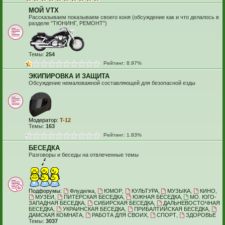
МОЙ VTX
Рассказываем показываем своего коня (обсуждение как и что делалось в
разделе "ТЮНИНГ, РЕМОНТ")
Темы:
254
Рейтинг: 8.97%
ЭКИПИРОВКА И ЗАЩИТА
Обсуждение немаловажной составляющей для безопасной езды
Модератор:
T-12
Темы:
163
Рейтинг: 1.83%
БЕСЕДКА
Разговоры и беседы на отвлеченные темы
Подфорумы:
Флудилка
,
ЮМОР
,
КУЛЬТУРА
,
МУЗЫКА
,
КИНО
,
МУЗЕИ
,
ПИТЕРСКАЯ БЕСЕДКА
,
ЮЖНАЯ БЕСЕДКА
,
МО. ЮГО-
ЗАПАДНАЯ БЕСЕДКА
,
СИБИРСКАЯ БЕСЕДКА
,
ДАЛЬНЕВОСТОЧНАЯ
БЕСЕДКА
,
УКРАИНСКАЯ БЕСЕДКА
,
ПРИБАЛТИЙСКАЯ БЕСЕДКА
,
ДАМСКАЯ КОМНАТА
,
РАБОТА ДЛЯ СВОИХ
,
СПОРТ
,
ЗДОРОВЬЕ
Темы:
3037