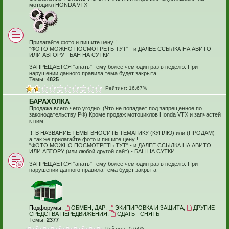
мотоцикл HONDA VTX
Прилагайте фото и пишите цену !
"ФОТО МОЖНО ПОСМОТРЕТЬ ТУТ" - и ДАЛЕЕ ССЫЛКА НА АВИТО
ИЛИ АВТОРУ - БАН НА СУТКИ
ЗАПРЕЩАЕТСЯ "апать" тему более чем один раз в неделю. При
нарушении данного правила тема будет закрыта
Темы:
4825
Рейтинг: 16.67%
БАРАХОЛКА
Продажа всего чего угодно. (Что не попадает под запрещенное по
законодательству РФ) Кроме продаж мотоциклов Honda VTX и запчастей
к ним
!!! В НАЗВАНИЕ ТЕМЫ ВНОСИТЬ ТЕМАТИКУ (КУПЛЮ) или (ПРОДАМ)
а так же прилагайте фото и пишите цену !
"ФОТО МОЖНО ПОСМОТРЕТЬ ТУТ" - и ДАЛЕЕ ССЫЛКА НА АВИТО
ИЛИ АВТОРУ (или любой другой сайт) - БАН НА СУТКИ
ЗАПРЕЩАЕТСЯ "апать" тему более чем один раз в неделю. При
нарушении данного правила тема будет закрыта
Подфорумы:
ОБМЕН, ДАР
,
ЭКИПИРОВКА И ЗАЩИТА
,
ДРУГИЕ
СРЕДСТВА ПЕРЕДВИЖЕНИЯ
,
СДАТЬ - СНЯТЬ
Темы:
2377
Рейтинг: 0.64%