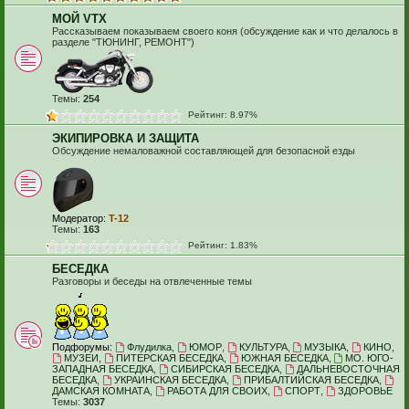
МОЙ VTX
Рассказываем показываем своего коня (обсуждение как и что делалось в
разделе "ТЮНИНГ, РЕМОНТ")
Темы:
254
Рейтинг: 8.97%
ЭКИПИРОВКА И ЗАЩИТА
Обсуждение немаловажной составляющей для безопасной езды
Модератор:
T-12
Темы:
163
Рейтинг: 1.83%
БЕСЕДКА
Разговоры и беседы на отвлеченные темы
Подфорумы:
Флудилка
,
ЮМОР
,
КУЛЬТУРА
,
МУЗЫКА
,
КИНО
,
МУЗЕИ
,
ПИТЕРСКАЯ БЕСЕДКА
,
ЮЖНАЯ БЕСЕДКА
,
МО. ЮГО-
ЗАПАДНАЯ БЕСЕДКА
,
СИБИРСКАЯ БЕСЕДКА
,
ДАЛЬНЕВОСТОЧНАЯ
БЕСЕДКА
,
УКРАИНСКАЯ БЕСЕДКА
,
ПРИБАЛТИЙСКАЯ БЕСЕДКА
,
ДАМСКАЯ КОМНАТА
,
РАБОТА ДЛЯ СВОИХ
,
СПОРТ
,
ЗДОРОВЬЕ
Темы:
3037