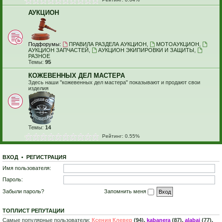
АУКЦИОН
Подфорумы:
ПРАВИЛА РАЗДЕЛА АУКЦИОН
,
МОТОАУКЦИОН
,
АУКЦИОН ЗАПЧАСТЕЙ
,
АУКЦИОН ЭКИПИРОВКИ И ЗАЩИТЫ
,
РАЗНОЕ
Темы:
95
КОЖЕВЕННЫХ ДЕЛ МАСТЕРА
Здесь наши "кожевенных дел мастера" показывают и продают свои
изделия
Темы:
14
Рейтинг: 0.55%
ВХОД
•
Р
Е
Г
И
С
Т
Р
А
Ц
И
Я
Имя пользователя:
Пароль:
Забыли пароль?
Запомнить меня
ТОПЛИСТ РЕПУТАЦИИ
Самые популярные пользователи:
Ксения Клевер
(94),
kabanera
(87),
alabai
(77),