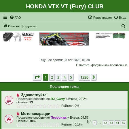
HONDA VTX VT (Fury) CLUB
Регистрация
FAQ
Р
е
г
и
с
т
р
а
ц
и
я
Вход
П
Список форумов
о
и
с
к
Текущее время: 08 авг 2026, 01:30
Отметить форумы как прочтённые
Страница
1
из
1326
1
2
3
4
5
1326
След.
…
Последние темы
Здравствуйте!
Последнее сообщение
DJ_Garry
«
Вчера, 22:24
Ответы:
13
Рейтинг: 0%
Мотопапарацци
Последнее сообщение
Персонаж
«
Вчера, 09:57
Ответы:
1082
1
52
53
54
55
…
Рейтинг: 0.1%