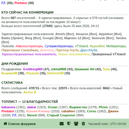
Г.Г.
(69),
Predator
(68)
КТО СЕЙЧАС НА КОНФЕРЕНЦИИ
Всего
587
посетителей :: 9 зарегистрированных, 0 скрытых и 578 гостей (основано
на активности пользователей за последние 10 минут)
Больше всего посетителей (
27509
) здесь было 25 июн 2026, 04:13
Зарегистрированные пользователи:
Ahrefs [Bot]
,
Amazon [Bot]
,
Applebot [Bot]
,
Baidu [Spider]
,
Bing [Bot]
,
Google [Bot]
,
Majestic-12 [Bot]
,
Semrush [Bot]
,
Yandex
[Bot]
Легенда:
Администраторы
,
Супермодераторы
,
VTXовод
,
ФурияВод
,
Модераторы
,
Пересевшие Соклубники
,
Девчонки
,
Партнер Клуба
,
Друг Клуба
,
Зарегистрированные пользователи
,
Новые пользователи
,
Проверенный VTXовод
ДНИ РОЖДЕНИЯ
Поздравляем:
Goldberg660
(47),
nikita0808
(43),
Шаамаев АН
(42),
Tamj
(40),
Боцман88
(38),
Vityanyb
(35),
Dmitrich08
(35)
СТАТИСТИКА
Всего сообщений:
478715
• Всего тем:
22970
• Всего пользователей:
8662
• Новый
пользователь:
Антон В
ТОПЛИСТ — 13 БЛАГОДАРНОСТЕЙ
kabanera
(1361),
alabai
(1323),
Ocean
(1287),
Вырвиглаз
(1278),
Phisic
(1251),
Predator
(1235),
Ксения Клевер
(1153),
caballero
(1083),
Corso
(1062),
Джинн
(1034),
Г.Г.
(921),
Nevod
(899),
Старый Социопат
(894)
Список форумов
Часовой пояс:
UTC+04:00