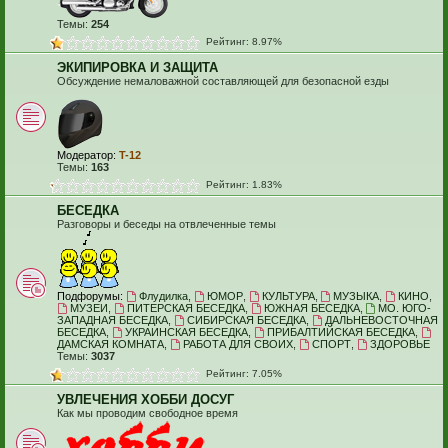
Темы:
254
Рейтинг: 8.97%
ЭКИПИРОВКА И ЗАЩИТА
Обсуждение немаловажной составляющей для безопасной езды
Модератор:
T-12
Темы:
163
Рейтинг: 1.83%
БЕСЕДКА
Разговоры и беседы на отвлеченные темы
Подфорумы:
Флудилка
,
ЮМОР
,
КУЛЬТУРА
,
МУЗЫКА
,
КИНО
,
МУЗЕИ
,
ПИТЕРСКАЯ БЕСЕДКА
,
ЮЖНАЯ БЕСЕДКА
,
МО. ЮГО-
ЗАПАДНАЯ БЕСЕДКА
,
СИБИРСКАЯ БЕСЕДКА
,
ДАЛЬНЕВОСТОЧНАЯ
БЕСЕДКА
,
УКРАИНСКАЯ БЕСЕДКА
,
ПРИБАЛТИЙСКАЯ БЕСЕДКА
,
ДАМСКАЯ КОМНАТА
,
РАБОТА ДЛЯ СВОИХ
,
СПОРТ
,
ЗДОРОВЬЕ
Темы:
3037
Рейтинг: 7.05%
УВЛЕЧЕНИЯ ХОББИ ДОСУГ
Как мы проводим свободное время