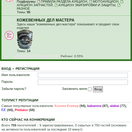
Подфорумы:
ПРАВИЛА РАЗДЕЛА АУКЦИОН
,
МОТОАУКЦИОН
,
АУКЦИОН ЗАПЧАСТЕЙ
,
АУКЦИОН ЭКИПИРОВКИ И ЗАЩИТЫ
,
РАЗНОЕ
Темы:
95
КОЖЕВЕННЫХ ДЕЛ МАСТЕРА
Здесь наши "кожевенных дел мастера" показывают и продают свои
изделия
Темы:
14
Рейтинг: 0.55%
ВХОД
•
Р
Е
Г
И
С
Т
Р
А
Ц
И
Я
Имя пользователя:
Пароль:
Забыли пароль?
Запомнить меня
ТОПЛИСТ РЕПУТАЦИИ
Самые популярные пользователи:
Ксения Клевер
(94),
kabanera
(87),
alabai
(77),
Г.Г.
(69),
Predator
(68)
КТО СЕЙЧАС НА КОНФЕРЕНЦИИ
Всего
759
посетителей :: 9 зарегистрированных, 0 скрытых и 750 гостей (основано
на активности пользователей за последние 10 минут)