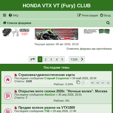
HONDA VTX VT (Fury) CLUB
Регистрация
FAQ
Р
е
г
и
с
т
р
а
ц
и
я
Вход
П
Список форумов
о
и
с
Текущее время: 08 авг 2026, 20:02
к
Отметить форумы как прочтённые
Страница
1
из
1326
1
2
3
4
5
1326
След.
…
Последние темы
Страховка+диагностическая карта
Последнее сообщение
Старый Социопат
«
04 май 2026, 18:34
Ответы:
1028
1
49
50
51
52
…
Рейтинг: 0.04%
Открытие мото сезона 2026г. "Ночные волки". Москва
Последнее сообщение
AlexGor
«
30 апр 2026, 20:01
Ответы:
7
Рейтинг: 0%
Продам всякое разное на VTX1800
Последнее сообщение
TSE
«
29 апр 2026, 17:40