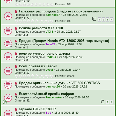
Ответы:
12
Рейтинг: 0%
Гаражная распродажа (следите за обновлениями)
Последнее сообщение
damned77
«
28 апр 2026, 22:59
Ответы:
77
1
2
3
4
Рейтинг: 0%
Всякие разности VTX 1300
Последнее сообщение
VTX S
«
28 апр 2026, 22:27
Ответы:
2
Продан (Продам Honda VTX 1800C 2003 года выпуска)
Последнее сообщение
Twin79
«
27 апр 2026, 12:54
Ответы:
1
реле регулятор, реле стартера
Последнее сообщение
Redkus
«
24 апр 2026, 23:32
Ответы:
8
Всем привет из Твери!
Последнее сообщение
Lysyj
«
22 апр 2026, 12:47
Ответы:
17
Рейтинг: 0.02%
Продам оригинальные дуги на VT1300 CR/CT/CS
Последнее сообщение
den_cot86
«
20 апр 2026, 17:32
Быстросъёмный крепёж кофров
Последнее сообщение
Peacemaker
«
16 апр 2026, 07:55
Ответы:
31
1
2
зеркало ВТЫКС 1800R
Последнее сообщение
Бро
«
15 апр 2026, 15:40
Ответы:
2