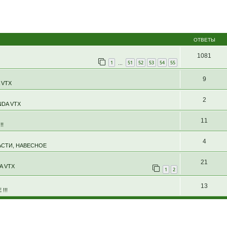
ОТВЕТЫ
1081
1
51
52
53
54
55
…
9
 VTX
2
DA VTX
11
!!
4
АСТИ, НАВЕСНОЕ
21
A VTX
1
2
13
!!!