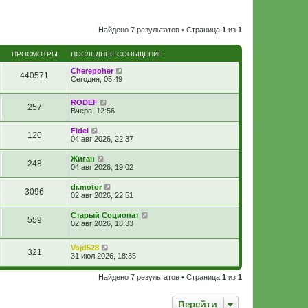
Найдено 7 результатов • Страница
1
из
1
ПРОСМОТРЫ
ПОСЛЕДНЕЕ СООБЩЕНИЕ
Cherepoher
440571
Сегодня, 05:49
RODEF
257
Вчера, 12:56
Fidel
120
04 авг 2026, 22:37
Жиган
248
04 авг 2026, 19:02
dr.motor
3096
02 авг 2026, 22:51
Старый Социопат
559
02 авг 2026, 18:33
Vojd528
321
31 июл 2026, 18:35
Найдено 7 результатов • Страница
1
из
1
Перейти