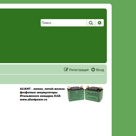
Поиск
Расширенный по
Р
е
г
и
с
т
р
а
ц
и
я
Вход