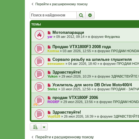
Перейти к расширенному поиску
Поиск
Расширенный поиск
ТЕМЫ
Н
Мотопапарацци
о
yar
»
09 авг 2012, 09:14
» в форуме
Флудилка
в
о
Н
Продаю VTX1800F3 2008 года
е
о
с
Komsa
»
03 авг 2026, 12:55
» в форуме
ПРОДАМ HONDA
в
о
о
о
Н
Сорвало резьбу на шпильке глушителя
е
б
о
вениамин
»
04 авг 2026, 18:40
» в форуме
ПРОДАМ HON
с
щ
в
о
е
о
Н
Здравствуйте!
о
н
е
о
б
и
Yukon
»
29 июл 2026, 10:29
» в форуме
ЗДРАВСТВУЙТЕ !
с
в
щ
е
о
о
е
Н
Усилитель для мото DB Drive Moto400/4
о
е
н
о
б
Stelsz
»
10 июл 2025, 12:56
» в форуме
ПРОДАМ - ЗАПЧ
с
и
в
щ
о
е
о
е
Н
продам VTX1800F 2006
о
е
н
о
б
RODEF
»
29 июл 2026, 13:56
» в форуме
ПРОДАМ HOND
с
и
в
щ
о
е
о
е
о
Н
Здравствуйте!
е
н
б
о
с
и
Vojd528
»
26 июл 2026, 16:39
» в форуме
ЗДРАВСТВУЙТЕ 
щ
в
о
е
е
о
о
н
е
б
и
с
щ
е
о
е
Перейти к расширенному поиску
о
н