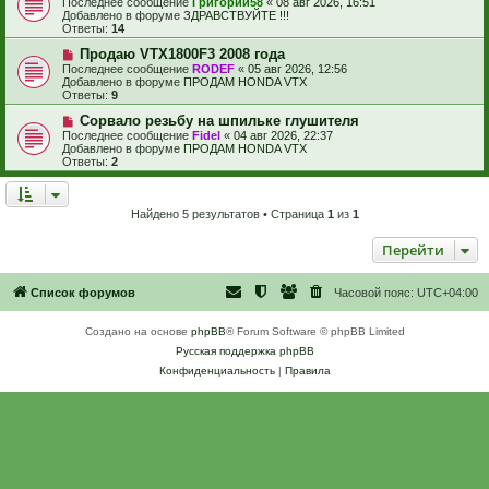
Последнее сообщение
Григорий58
«
08 авг 2026, 16:51
о
в
е
Добавлено в форуме
ЗДРАВСТВУЙТЕ !!!
б
о
Ответы:
14
щ
е
е
с
Н
Продаю VTX1800F3 2008 года
н
о
о
Последнее сообщение
RODEF
«
05 авг 2026, 12:56
и
о
в
Добавлено в форуме
ПРОДАМ HONDA VTX
е
б
о
Ответы:
9
щ
е
е
с
Н
Сорвало резьбу на шпильке глушителя
н
о
о
Последнее сообщение
Fidel
«
04 авг 2026, 22:37
и
о
в
Добавлено в форуме
ПРОДАМ HONDA VTX
е
б
о
Ответы:
2
щ
е
е
с
н
о
и
о
Найдено 5 результатов • Страница
1
из
1
е
б
щ
Перейти
е
н
и
е
Список форумов
Часовой пояс:
UTC+04:00
Создано на основе
phpBB
® Forum Software © phpBB Limited
Русская поддержка phpBB
Конфиденциальность
|
Правила