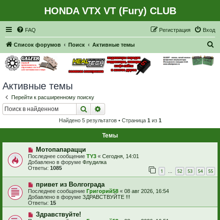
HONDA VTX VT (Fury) CLUB
Регистрация
FAQ
Р
е
г
и
с
т
р
а
ц
и
я
Вход
П
Список форумов
Поиск
Активные темы
о
и
с
Активные темы
к
Перейти к расширенному поиску
Поиск
Расширенный поиск
Найдено 5 результатов • Страница
1
из
1
Темы
Н
Мотопапарацци
о
Последнее сообщение
TY3
«
Сегодня, 14:01
в
Добавлено в форуме
Флудилка
о
Ответы:
1085
1
52
53
54
55
е
…
с
Н
привет из Волгограда
о
о
о
Последнее сообщение
Григорий58
«
08 авг 2026, 16:54
в
б
Добавлено в форуме
ЗДРАВСТВУЙТЕ !!!
о
щ
Ответы:
15
е
е
с
Н
н
Здравствуйте!
о
о
и