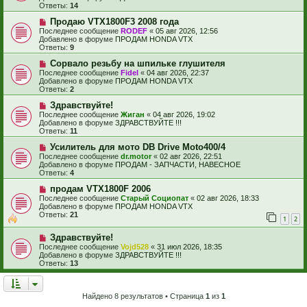
о
щ
Ответы:
14
е
е
с
Н
н
Продаю VTX1800F3 2008 года
о
о
и
Последнее сообщение
RODEF
«
05 авг 2026, 12:56
о
в
е
Добавлено в форуме
ПРОДАМ HONDA VTX
б
о
Ответы:
9
щ
е
е
с
Н
Сорвало резьбу на шпильке глушителя
н
о
о
Последнее сообщение
Fidel
«
04 авг 2026, 22:37
и
о
в
Добавлено в форуме
ПРОДАМ HONDA VTX
е
б
о
Ответы:
2
щ
е
е
с
Н
Здравствуйте!
н
о
о
Последнее сообщение
Жиган
«
04 авг 2026, 19:02
и
о
в
Добавлено в форуме
ЗДРАВСТВУЙТЕ !!!
е
б
о
Ответы:
11
щ
е
е
с
Н
Усилитель для мото DB Drive Moto400/4
н
о
о
Последнее сообщение
dr.motor
«
02 авг 2026, 22:51
и
о
в
Добавлено в форуме
ПРОДАМ - ЗАПЧАСТИ, НАВЕСНОЕ
е
б
о
Ответы:
4
щ
е
е
с
Н
продам VTX1800F 2006
н
о
о
Последнее сообщение
Старый Социопат
«
02 авг 2026, 18:33
и
о
в
Добавлено в форуме
ПРОДАМ HONDA VTX
е
б
о
Ответы:
21
1
2
щ
е
е
с
Н
н
Здравствуйте!
о
о
и
о
Последнее сообщение
Vojd528
«
31 июл 2026, 18:35
в
е
б
Добавлено в форуме
ЗДРАВСТВУЙТЕ !!!
о
щ
Ответы:
13
е
е
с
н
о
и
о
е
Найдено 8 результатов • Страница
1
из
1
б