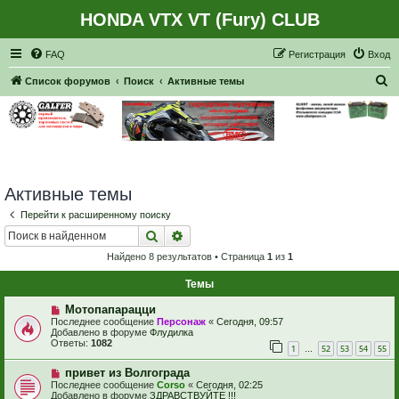
HONDA VTX VT (Fury) CLUB
Регистрация
FAQ
Р
е
г
и
с
т
р
а
ц
и
я
Вход
П
Список форумов
Поиск
Активные темы
о
и
с
к
Активные темы
Перейти к расширенному поиску
Поиск
Расширенный поиск
Найдено 8 результатов • Страница
1
из
1
Темы
Н
Мотопапарацци
о
Последнее сообщение
Персонаж
«
Сегодня, 09:57
в
Добавлено в форуме
Флудилка
о
Ответы:
1082
1
52
53
54
55
е
…
с
Н
привет из Волгограда
о
о
о
Последнее сообщение
Corso
«
Сегодня, 02:25
в
б
Добавлено в форуме
ЗДРАВСТВУЙТЕ !!!