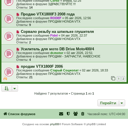
Последнее сообщение
Corso
«
Вчера, 02:25
в
е
б
Добавлено в форуме
ЗДРАВСТВУЙТЕ !!!
о
щ
Ответы:
14
е
е
с
Н
н
Продаю VTX1800F3 2008 года
о
о
и
Последнее сообщение
RODEF
«
05 авг 2026, 12:56
о
в
е
Добавлено в форуме
ПРОДАМ HONDA VTX
б
о
Ответы:
9
щ
е
е
с
Н
Сорвало резьбу на шпильке глушителя
н
о
о
Последнее сообщение
Fidel
«
04 авг 2026, 22:37
и
о
в
Добавлено в форуме
ПРОДАМ HONDA VTX
е
б
о
Ответы:
2
щ
е
е
с
Н
Усилитель для мото DB Drive Moto400/4
н
о
о
Последнее сообщение
dr.motor
«
02 авг 2026, 22:51
и
о
в
Добавлено в форуме
ПРОДАМ - ЗАПЧАСТИ, НАВЕСНОЕ
е
б
о
Ответы:
4
щ
е
е
с
Н
продам VTX1800F 2006
н
о
о
Последнее сообщение
Старый Социопат
«
02 авг 2026, 18:33
и
о
в
Добавлено в форуме
ПРОДАМ HONDA VTX
е
б
о
Ответы:
21
1
2
щ
е
е
с
н
о
и
о
е
б
Найдено 7 результатов • Страница
1
из
1
щ
е
Перейти
н
и
е
Список форумов
Часовой пояс:
UTC+04:00
Создано на основе
phpBB
® Forum Software © phpBB Limited