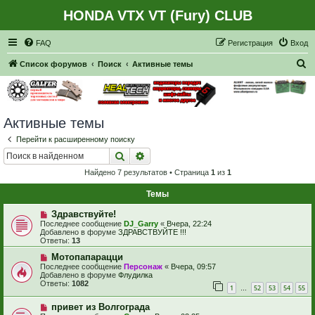
HONDA VTX VT (Fury) CLUB
Регистрация
FAQ
Р
е
г
и
с
т
р
а
ц
и
я
Вход
П
Список форумов
Поиск
Активные темы
о
и
с
Активные темы
к
Перейти к расширенному поиску
Поиск
Расширенный поиск
Найдено 7 результатов • Страница
1
из
1
Темы
Н
Здравствуйте!
о
Последнее сообщение
DJ_Garry
«
Вчера, 22:24
в
Добавлено в форуме
ЗДРАВСТВУЙТЕ !!!
о
Ответы:
13
е
с
Н
Мотопапарацци
о
о
Последнее сообщение
Персонаж
«
Вчера, 09:57
о
в
Добавлено в форуме
Флудилка
б
о
Ответы:
1082
1
52
53
54
55
щ
е
…
е
с
Н
н
привет из Волгограда
о
о
и
о