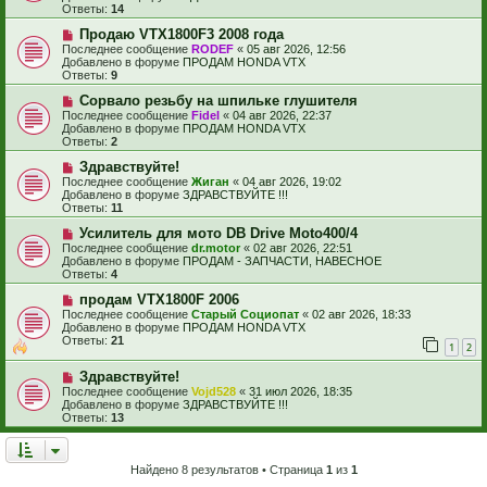
о
щ
Ответы:
14
е
е
с
Н
н
Продаю VTX1800F3 2008 года
о
о
и
Последнее сообщение
RODEF
«
05 авг 2026, 12:56
о
в
е
Добавлено в форуме
ПРОДАМ HONDA VTX
б
о
Ответы:
9
щ
е
е
с
Н
Сорвало резьбу на шпильке глушителя
н
о
о
Последнее сообщение
Fidel
«
04 авг 2026, 22:37
и
о
в
Добавлено в форуме
ПРОДАМ HONDA VTX
е
б
о
Ответы:
2
щ
е
е
с
Н
Здравствуйте!
н
о
о
Последнее сообщение
Жиган
«
04 авг 2026, 19:02
и
о
в
Добавлено в форуме
ЗДРАВСТВУЙТЕ !!!
е
б
о
Ответы:
11
щ
е
е
с
Н
Усилитель для мото DB Drive Moto400/4
н
о
о
Последнее сообщение
dr.motor
«
02 авг 2026, 22:51
и
о
в
Добавлено в форуме
ПРОДАМ - ЗАПЧАСТИ, НАВЕСНОЕ
е
б
о
Ответы:
4
щ
е
е
с
Н
продам VTX1800F 2006
н
о
о
Последнее сообщение
Старый Социопат
«
02 авг 2026, 18:33
и
о
в
Добавлено в форуме
ПРОДАМ HONDA VTX
е
б
о
Ответы:
21
1
2
щ
е
е
с
Н
н
Здравствуйте!
о
о
и
о
Последнее сообщение
Vojd528
«
31 июл 2026, 18:35
в
е
б
Добавлено в форуме
ЗДРАВСТВУЙТЕ !!!
о
щ
Ответы:
13
е
е
с
н
о
и
о
е
Найдено 8 результатов • Страница
1
из
1
б