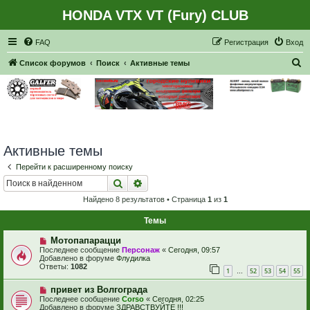
HONDA VTX VT (Fury) CLUB
Регистрация
FAQ
Р
е
г
и
с
т
р
а
ц
и
я
Вход
П
Список форумов
Поиск
Активные темы
о
и
с
к
Активные темы
Перейти к расширенному поиску
Поиск
Расширенный поиск
Найдено 8 результатов • Страница
1
из
1
Темы
Н
Мотопапарацци
о
Последнее сообщение
Персонаж
«
Сегодня, 09:57
в
Добавлено в форуме
Флудилка
о
Ответы:
1082
1
52
53
54
55
е
…
с
Н
привет из Волгограда
о
о
о
Последнее сообщение
Corso
«
Сегодня, 02:25
в
б
Добавлено в форуме
ЗДРАВСТВУЙТЕ !!!