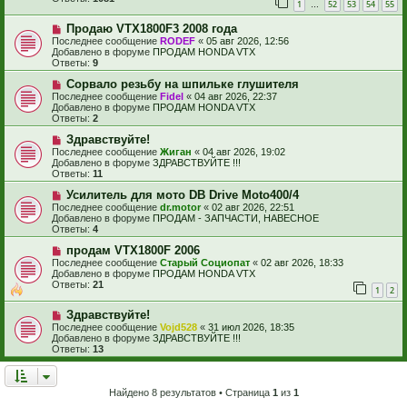
1
52
53
54
55
щ
е
…
е
с
Н
н
Продаю VTX1800F3 2008 года
о
о
и
о
Последнее сообщение
RODEF
«
05 авг 2026, 12:56
в
е
б
Добавлено в форуме
ПРОДАМ HONDA VTX
о
щ
Ответы:
9
е
е
с
Н
н
Сорвало резьбу на шпильке глушителя
о
о
и
Последнее сообщение
Fidel
«
04 авг 2026, 22:37
о
в
е
Добавлено в форуме
ПРОДАМ HONDA VTX
б
о
Ответы:
2
щ
е
е
с
Н
Здравствуйте!
н
о
о
Последнее сообщение
Жиган
«
04 авг 2026, 19:02
и
о
в
Добавлено в форуме
ЗДРАВСТВУЙТЕ !!!
е
б
о
Ответы:
11
щ
е
е
с
Н
Усилитель для мото DB Drive Moto400/4
н
о
о
Последнее сообщение
dr.motor
«
02 авг 2026, 22:51
и
о
в
Добавлено в форуме
ПРОДАМ - ЗАПЧАСТИ, НАВЕСНОЕ
е
б
о
Ответы:
4
щ
е
е
с
Н
продам VTX1800F 2006
н
о
о
Последнее сообщение
Старый Социопат
«
02 авг 2026, 18:33
и
о
в
Добавлено в форуме
ПРОДАМ HONDA VTX
е
б
о
Ответы:
21
1
2
щ
е
е
с
Н
н
Здравствуйте!
о
о
и
о
Последнее сообщение
Vojd528
«
31 июл 2026, 18:35
в
е
б
Добавлено в форуме
ЗДРАВСТВУЙТЕ !!!
о
щ
Ответы:
13
е
е
с
н
о
и
о
е
Найдено 8 результатов • Страница
1
из
1
б