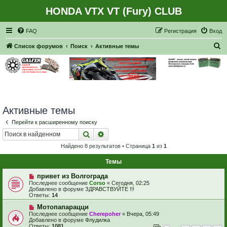
HONDA VTX VT (Fury) CLUB
Регистрация
FAQ
Р
е
г
и
с
т
р
а
ц
и
я
Вход
П
Список форумов
Поиск
Активные темы
о
и
с
к
Активные темы
Перейти к расширенному поиску
Поиск
Расширенный поиск
Найдено 8 результатов • Страница
1
из
1
Темы
Н
привет из Волгограда
о
Последнее сообщение
Corso
«
Сегодня, 02:25
в
Добавлено в форуме
ЗДРАВСТВУЙТЕ !!!
о
Ответы:
14
е
с
Н
Мотопапарацци
о
о
Последнее сообщение
Cherepoher
«
Вчера, 05:49
о
в
Добавлено в форуме
Флудилка
б
о
Ответы:
1081