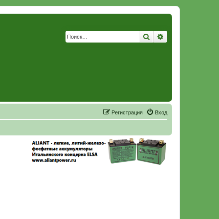
Поиск
Расширенный по
Р
е
г
и
с
т
р
а
ц
и
я
Вход