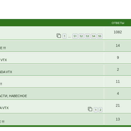
ОТВЕТЫ
1082
1
51
52
53
54
55
…
14
 !!!
9
 VTX
2
DA VTX
11
!!
4
АСТИ, НАВЕСНОЕ
21
A VTX
1
2
13
!!!