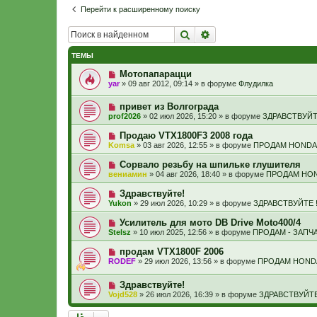
Перейти к расширенному поиску
Поиск
Расширенный поиск
ТЕМЫ
Н
Мотопапарацци
о
yar
»
09 авг 2012, 09:14
» в форуме
Флудилка
в
о
Н
привет из Волгограда
е
о
с
prof2026
»
02 июл 2026, 15:20
» в форуме
ЗДРАВСТВУЙТЕ
в
о
о
о
Н
Продаю VTX1800F3 2008 года
е
б
о
Komsa
»
03 авг 2026, 12:55
» в форуме
ПРОДАМ HONDA
с
щ
в
о
е
о
Н
Сорвало резьбу на шпильке глушителя
о
н
е
о
б
и
вениамин
»
04 авг 2026, 18:40
» в форуме
ПРОДАМ HON
с
в
щ
е
о
о
е
Н
Здравствуйте!
о
е
н
о
б
Yukon
»
29 июл 2026, 10:29
» в форуме
ЗДРАВСТВУЙТЕ !
с
и
в
щ
о
е
о
е
Н
Усилитель для мото DB Drive Moto400/4
о
е
н
о
б
Stelsz
»
10 июл 2025, 12:56
» в форуме
ПРОДАМ - ЗАПЧ
с
и
в
щ
о
е
о
е
Н
продам VTX1800F 2006
о
е
н
о
б
RODEF
»
29 июл 2026, 13:56
» в форуме
ПРОДАМ HOND
с
и
в
щ
о
е
о
е
о
Н
Здравствуйте!
е
н
б
о
с
и
Vojd528
»
26 июл 2026, 16:39
» в форуме
ЗДРАВСТВУЙТЕ 
щ
в
о
е
е
о
о
н
е