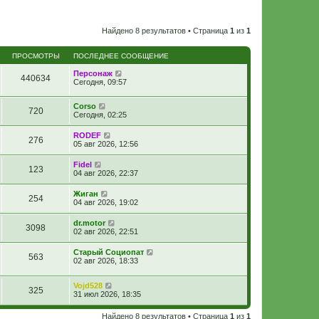
Найдено 8 результатов • Страница
1
из
1
ПРОСМОТРЫ
ПОСЛЕДНЕЕ СООБЩЕНИЕ
Персонаж
440634
Сегодня, 09:57
Corso
720
Сегодня, 02:25
RODEF
276
05 авг 2026, 12:56
Fidel
123
04 авг 2026, 22:37
Жиган
254
04 авг 2026, 19:02
dr.motor
3098
02 авг 2026, 22:51
Старый Социопат
563
02 авг 2026, 18:33
Vojd528
325
31 июл 2026, 18:35
Найдено 8 результатов • Страница
1
из
1