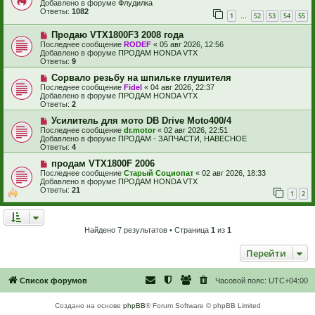
в
Добавлено в форуме
Флудилка
е
б
о
Ответы:
1082
1
52
53
54
55
щ
е
…
е
с
Н
н
Продаю VTX1800F3 2008 года
о
о
и
о
Последнее сообщение
RODEF
«
05 авг 2026, 12:56
в
е
б
Добавлено в форуме
ПРОДАМ HONDA VTX
о
щ
Ответы:
9
е
е
с
Н
н
Сорвало резьбу на шпильке глушителя
о
о
и
Последнее сообщение
Fidel
«
04 авг 2026, 22:37
о
в
е
Добавлено в форуме
ПРОДАМ HONDA VTX
б
о
Ответы:
2
щ
е
е
с
Н
Усилитель для мото DB Drive Moto400/4
н
о
о
Последнее сообщение
dr.motor
«
02 авг 2026, 22:51
и
о
в
Добавлено в форуме
ПРОДАМ - ЗАПЧАСТИ, НАВЕСНОЕ
е
б
о
Ответы:
4
щ
е
е
с
Н
продам VTX1800F 2006
н
о
о
Последнее сообщение
Старый Социопат
«
02 авг 2026, 18:33
и
о
в
Добавлено в форуме
ПРОДАМ HONDA VTX
е
б
о
Ответы:
21
1
2
щ
е
е
с
н
о
и
о
е
б
Найдено 7 результатов • Страница
1
из
1
щ
е
Перейти
н
и
е
Список форумов
Часовой пояс:
UTC+04:00
Создано на основе
phpBB
® Forum Software © phpBB Limited