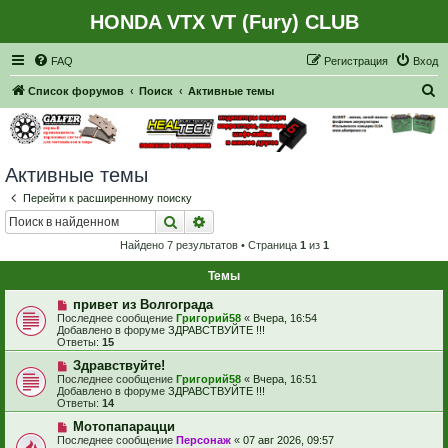
HONDA VTX VT (Fury) CLUB
Регистрация
FAQ
Р
е
г
и
с
т
р
а
ц
и
я
Вход
П
Список форумов
Поиск
Активные темы
о
и
с
Активные темы
к
Перейти к расширенному поиску
Поиск
Расширенный поиск
Найдено 7 результатов • Страница
1
из
1
Темы
Н
привет из Волгограда
о
Последнее сообщение
Григорий58
«
Вчера, 16:54
в
Добавлено в форуме
ЗДРАВСТВУЙТЕ !!!
о
Ответы:
15
е
с
Н
Здравствуйте!
о
о
Последнее сообщение
Григорий58
«
Вчера, 16:51
о
в
Добавлено в форуме
ЗДРАВСТВУЙТЕ !!!
б
о
Ответы:
14
щ
е
е
с
Н
Мотопапарацци
н
о
о
Последнее сообщение
Персонаж
«
07 авг 2026, 09:57
и
о