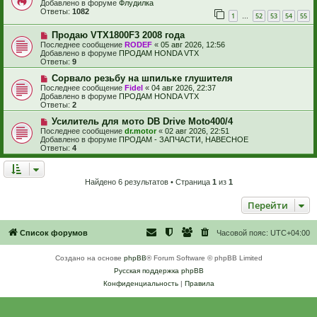
в
Добавлено в форуме
Флудилка
е
б
о
Ответы:
1082
1
52
53
54
55
щ
е
…
е
с
Н
н
Продаю VTX1800F3 2008 года
о
о
и
о
Последнее сообщение
RODEF
«
05 авг 2026, 12:56
в
е
б
Добавлено в форуме
ПРОДАМ HONDA VTX
о
щ
Ответы:
9
е
е
с
Н
н
Сорвало резьбу на шпильке глушителя
о
о
и
Последнее сообщение
Fidel
«
04 авг 2026, 22:37
о
в
е
Добавлено в форуме
ПРОДАМ HONDA VTX
б
о
Ответы:
2
щ
е
е
с
Н
Усилитель для мото DB Drive Moto400/4
н
о
о
Последнее сообщение
dr.motor
«
02 авг 2026, 22:51
и
о
в
Добавлено в форуме
ПРОДАМ - ЗАПЧАСТИ, НАВЕСНОЕ
е
б
о
Ответы:
4
щ
е
е
с
н
о
и
о
Найдено 6 результатов • Страница
1
из
1
е
б
щ
Перейти
е
н
и
е
Список форумов
Часовой пояс:
UTC+04:00
Создано на основе
phpBB
® Forum Software © phpBB Limited
Русская поддержка phpBB
Конфиденциальность
|
Правила