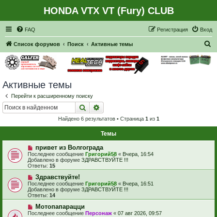
HONDA VTX VT (Fury) CLUB
Регистрация
FAQ
Р
е
г
и
с
т
р
а
ц
и
я
Вход
П
Список форумов
Поиск
Активные темы
о
и
с
Активные темы
к
Перейти к расширенному поиску
Поиск
Расширенный поиск
Найдено 6 результатов • Страница
1
из
1
Темы
Н
привет из Волгограда
о
Последнее сообщение
Григорий58
«
Вчера, 16:54
в
Добавлено в форуме
ЗДРАВСТВУЙТЕ !!!
о
Ответы:
15
е
с
Н
Здравствуйте!
о
о
Последнее сообщение
Григорий58
«
Вчера, 16:51
о
в
Добавлено в форуме
ЗДРАВСТВУЙТЕ !!!
б
о
Ответы:
14
щ
е
е
с
Н
Мотопапарацци
н
о
о
Последнее сообщение
Персонаж
«
07 авг 2026, 09:57
и
о