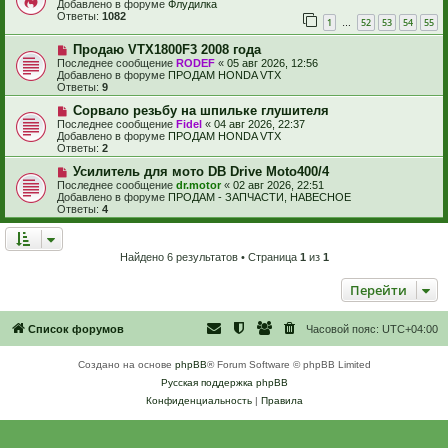
в
Добавлено в форуме
Флудилка
е
б
о
Ответы:
1082
1
52
53
54
55
щ
е
…
е
с
Н
н
Продаю VTX1800F3 2008 года
о
о
и
о
Последнее сообщение
RODEF
«
05 авг 2026, 12:56
в
е
б
Добавлено в форуме
ПРОДАМ HONDA VTX
о
щ
Ответы:
9
е
е
с
Н
н
Сорвало резьбу на шпильке глушителя
о
о
и
Последнее сообщение
Fidel
«
04 авг 2026, 22:37
о
в
е
Добавлено в форуме
ПРОДАМ HONDA VTX
б
о
Ответы:
2
щ
е
е
с
Н
Усилитель для мото DB Drive Moto400/4
н
о
о
Последнее сообщение
dr.motor
«
02 авг 2026, 22:51
и
о
в
Добавлено в форуме
ПРОДАМ - ЗАПЧАСТИ, НАВЕСНОЕ
е
б
о
Ответы:
4
щ
е
е
с
н
о
и
о
Найдено 6 результатов • Страница
1
из
1
е
б
щ
Перейти
е
н
и
е
Список форумов
Часовой пояс:
UTC+04:00
Создано на основе
phpBB
® Forum Software © phpBB Limited
Русская поддержка phpBB
Конфиденциальность
|
Правила