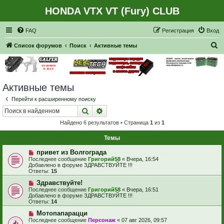
HONDA VTX VT (Fury) CLUB
Регистрация
FAQ
Р
е
г
и
с
т
р
а
ц
и
я
Вход
П
Список форумов
Поиск
Активные темы
о
и
с
Активные темы
к
Перейти к расширенному поиску
Поиск
Расширенный поиск
Найдено 6 результатов • Страница
1
из
1
Темы
Н
привет из Волгограда
о
Последнее сообщение
Григорий58
«
Вчера, 16:54
в
Добавлено в форуме
ЗДРАВСТВУЙТЕ !!!
о
Ответы:
15
е
с
Н
Здравствуйте!
о
о
Последнее сообщение
Григорий58
«
Вчера, 16:51
о
в
Добавлено в форуме
ЗДРАВСТВУЙТЕ !!!
б
о
Ответы:
14
щ
е
е
с
Н
Мотопапарацци
н
о
о
Последнее сообщение
Персонаж
«
07 авг 2026, 09:57
и
о