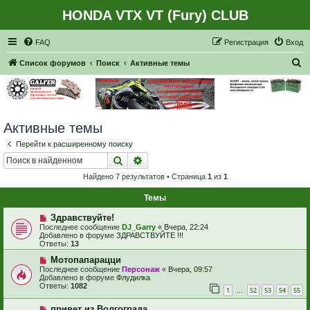
HONDA VTX VT (Fury) CLUB
Регистрация
FAQ
Р
е
г
и
с
т
р
а
ц
и
я
Вход
П
Список форумов
Поиск
Активные темы
о
и
с
Активные темы
к
Перейти к расширенному поиску
Поиск
Расширенный поиск
Найдено 7 результатов • Страница
1
из
1
Темы
Н
Здравствуйте!
о
Последнее сообщение
DJ_Garry
«
Вчера, 22:24
в
Добавлено в форуме
ЗДРАВСТВУЙТЕ !!!
о
Ответы:
13
е
с
Н
Мотопапарацци
о
о
Последнее сообщение
Персонаж
«
Вчера, 09:57
о
в
Добавлено в форуме
Флудилка
б
о
Ответы:
1082
1
52
53
54
55
щ
е
…
е
с
Н
н
привет из Волгограда
о