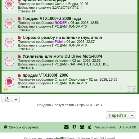
о
и
о
Последнее сообщение
Corso
«
Вчера, 02:25
в
е
б
Добавлено в форуме
ЗДРАВСТВУЙТЕ !!!
о
щ
Ответы:
14
е
е
с
Н
н
Продаю VTX1800F3 2008 года
о
о
и
Последнее сообщение
RODEF
«
05 авг 2026, 12:56
о
в
е
Добавлено в форуме
ПРОДАМ HONDA VTX
б
о
Ответы:
9
щ
е
е
с
Н
Сорвало резьбу на шпильке глушителя
н
о
о
Последнее сообщение
Fidel
«
04 авг 2026, 22:37
и
о
в
Добавлено в форуме
ПРОДАМ HONDA VTX
е
б
о
Ответы:
2
щ
е
е
с
Н
Усилитель для мото DB Drive Moto400/4
н
о
о
Последнее сообщение
dr.motor
«
02 авг 2026, 22:51
и
о
в
Добавлено в форуме
ПРОДАМ - ЗАПЧАСТИ, НАВЕСНОЕ
е
б
о
Ответы:
4
щ
е
е
с
Н
продам VTX1800F 2006
н
о
о
Последнее сообщение
Старый Социопат
«
02 авг 2026, 18:33
и
о
в
Добавлено в форуме
ПРОДАМ HONDA VTX
е
б
о
Ответы:
21
1
2
щ
е
е
с
н
о
и
о
е
б
Найдено 7 результатов • Страница
1
из
1
щ
е
Перейти
н
и
е
Список форумов
Часовой пояс:
UTC+04:00
Создано на основе
phpBB
® Forum Software © phpBB Limited