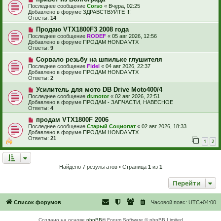
о
и
о
Последнее сообщение
Corso
«
Вчера, 02:25
в
е
б
Добавлено в форуме
ЗДРАВСТВУЙТЕ !!!
о
щ
Ответы:
14
е
е
с
Н
н
Продаю VTX1800F3 2008 года
о
о
и
Последнее сообщение
RODEF
«
05 авг 2026, 12:56
о
в
е
Добавлено в форуме
ПРОДАМ HONDA VTX
б
о
Ответы:
9
щ
е
е
с
Н
Сорвало резьбу на шпильке глушителя
н
о
о
Последнее сообщение
Fidel
«
04 авг 2026, 22:37
и
о
в
Добавлено в форуме
ПРОДАМ HONDA VTX
е
б
о
Ответы:
2
щ
е
е
с
Н
Усилитель для мото DB Drive Moto400/4
н
о
о
Последнее сообщение
dr.motor
«
02 авг 2026, 22:51
и
о
в
Добавлено в форуме
ПРОДАМ - ЗАПЧАСТИ, НАВЕСНОЕ
е
б
о
Ответы:
4
щ
е
е
с
Н
продам VTX1800F 2006
н
о
о
Последнее сообщение
Старый Социопат
«
02 авг 2026, 18:33
и
о
в
Добавлено в форуме
ПРОДАМ HONDA VTX
е
б
о
Ответы:
21
1
2
щ
е
е
с
н
о
и
о
е
б
Найдено 7 результатов • Страница
1
из
1
щ
е
Перейти
н
и
е
Список форумов
Часовой пояс:
UTC+04:00
Создано на основе
phpBB
® Forum Software © phpBB Limited