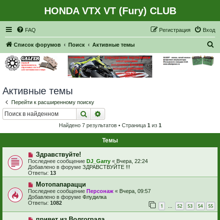
HONDA VTX VT (Fury) CLUB
Регистрация
FAQ
Р
е
г
и
с
т
р
а
ц
и
я
Вход
П
Список форумов
Поиск
Активные темы
о
и
с
Активные темы
к
Перейти к расширенному поиску
Поиск
Расширенный поиск
Найдено 7 результатов • Страница
1
из
1
Темы
Н
Здравствуйте!
о
Последнее сообщение
DJ_Garry
«
Вчера, 22:24
в
Добавлено в форуме
ЗДРАВСТВУЙТЕ !!!
о
Ответы:
13
е
с
Н
Мотопапарацци
о
о
Последнее сообщение
Персонаж
«
Вчера, 09:57
о
в
Добавлено в форуме
Флудилка
б
о
Ответы:
1082
1
52
53
54
55
щ
е
…
е
с
Н
н
привет из Волгограда
о