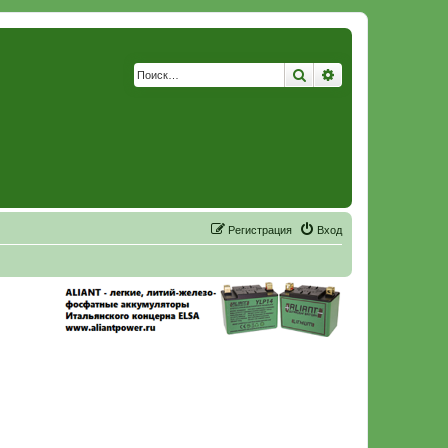
Поиск
Расширенный по
Р
е
г
и
с
т
р
а
ц
и
я
Вход