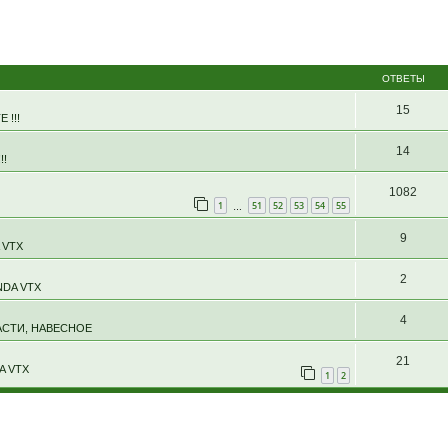
ОТВЕТЫ
15
 !!!
14
!!
1082
1
51
52
53
54
55
…
9
 VTX
2
DA VTX
4
АСТИ, НАВЕСНОЕ
21
A VTX
1
2