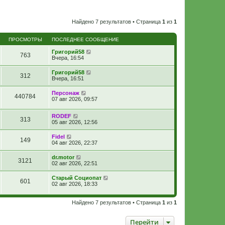
Найдено 7 результатов • Страница
1
из
1
ПРОСМОТРЫ
ПОСЛЕДНЕЕ СООБЩЕНИЕ
Григорий58
763
Вчера, 16:54
Григорий58
312
Вчера, 16:51
Персонаж
440784
07 авг 2026, 09:57
RODEF
313
05 авг 2026, 12:56
Fidel
149
04 авг 2026, 22:37
dr.motor
3121
02 авг 2026, 22:51
Старый Социопат
601
02 авг 2026, 18:33
Найдено 7 результатов • Страница
1
из
1
Перейти