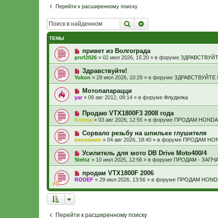
Перейти к расширенному поиску
Поиск
Расширенный поиск
ТЕМЫ
Н
привет из Волгограда
о
prof2026
»
02 июл 2026, 15:20
» в форуме
ЗДРАВСТВУЙТЕ
в
о
Н
Здравствуйте!
е
о
Yukon
»
29 июл 2026, 10:29
» в форуме
ЗДРАВСТВУЙТЕ !
с
в
о
о
Н
Мотопапарацци
о
е
о
б
yar
»
09 авг 2012, 09:14
» в форуме
Флудилка
с
в
щ
о
о
е
о
Н
Продаю VTX1800F3 2008 года
е
н
б
о
с
и
Komsa
»
03 авг 2026, 12:55
» в форуме
ПРОДАМ HONDA
щ
в
о
е
е
о
о
Н
Сорвало резьбу на шпильке глушителя
н
е
б
о
и
вениамин
»
04 авг 2026, 18:40
» в форуме
ПРОДАМ HON
с
щ
в
е
о
е
о
Н
Усилитель для мото DB Drive Moto400/4
о
н
е
о
б
и
Stelsz
»
10 июл 2025, 12:56
» в форуме
ПРОДАМ - ЗАПЧ
с
в
щ
е
о
о
е
Н
продам VTX1800F 2006
о
е
н
о
б
RODEF
»
29 июл 2026, 13:56
» в форуме
ПРОДАМ HOND
с
и
в
щ
о
е
о
е
о
е
н
б
с
и
щ
о
е
е
о
Перейти к расширенному поиску
н