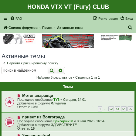
HONDA VTX VT (Fury) CLUB
Регистрация
FAQ
Р
е
г
и
с
т
р
а
ц
и
я
Вход
П
Список форумов
Поиск
Активные темы
о
и
с
Активные темы
к
Перейти к расширенному поиску
Поиск
Расширенный поиск
Найдено 5 результатов • Страница
1
из
1
Темы
Н
Мотопапарацци
о
Последнее сообщение
TY3
«
Сегодня, 14:01
в
Добавлено в форуме
Флудилка
о
Ответы:
1085
1
52
53
54
55
е
…
с
Н
привет из Волгограда
о
о
о
Последнее сообщение
Григорий58
«
08 авг 2026, 16:54
в
б
Добавлено в форуме
ЗДРАВСТВУЙТЕ !!!
о
щ
Ответы:
15
е
е
с
Н
н
Здравствуйте!