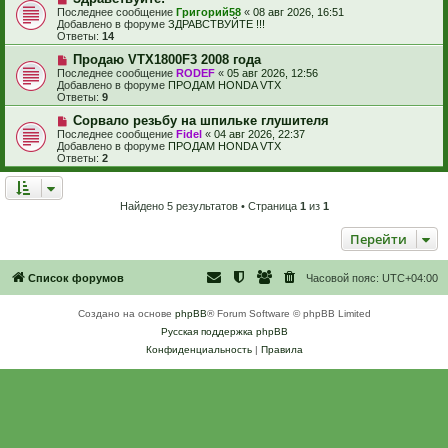
о
о
и
Последнее сообщение
Григорий58
«
08 авг 2026, 16:51
о
в
е
Добавлено в форуме
ЗДРАВСТВУЙТЕ !!!
б
о
Ответы:
14
щ
е
е
с
Н
Продаю VTX1800F3 2008 года
н
о
о
Последнее сообщение
RODEF
«
05 авг 2026, 12:56
и
о
в
Добавлено в форуме
ПРОДАМ HONDA VTX
е
б
о
Ответы:
9
щ
е
е
с
Н
Сорвало резьбу на шпильке глушителя
н
о
о
Последнее сообщение
Fidel
«
04 авг 2026, 22:37
и
о
в
Добавлено в форуме
ПРОДАМ HONDA VTX
е
б
о
Ответы:
2
щ
е
е
с
н
о
и
о
Найдено 5 результатов • Страница
1
из
1
е
б
щ
Перейти
е
н
и
е
Список форумов
Часовой пояс:
UTC+04:00
Создано на основе
phpBB
® Forum Software © phpBB Limited
Русская поддержка phpBB
Конфиденциальность
|
Правила